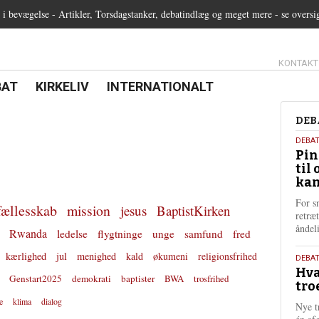
 bevægelse - Artikler, Torsdagstanker, debatindlæg og meget mere - se oversi
13.0:
KONTAKT
0:
21.0:
22.0:
BAT
KIRKELIV
INTERNATIONALT
Deb
DEB
5.
DEBA
Pin
augu
til 
202
kan
For s
fællesskab
mission
jesus
BaptistKirken
retræ
ånde
Rwanda
ledelse
flygtninge
unge
samfund
fred
kærlighed
jul
menighed
kald
økumeni
religionsfrihed
25.
DEBAT
Hva
juli
Genstart2025
demokrati
baptister
BWA
trosfrihed
tro
202
e
klima
dialog
Nye t