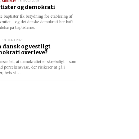
,
KIRKELIV
18. MAJ 2026
tister og demokrati
6
e baptister fik betydning for etablering af
ratiet – og det danske demokrati har haft
delse på baptisterne.
T
18. MAJ 2026
 dansk og vestligt
okrati overleve?
6
erser let, at demokratiet er skrøbeligt – som
d porcelænsvase, der risikerer at gå i
L
er, hvis vi…
æ
s
m
e
r
e