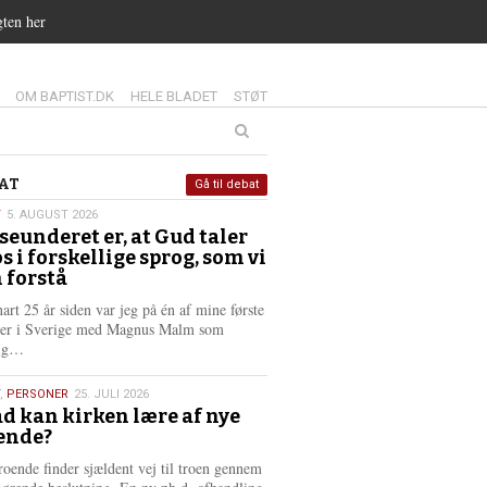
gten her
14.0:
15.0:
16.0:
OM BAPTIST.DK
HELE BLADET
STØT
at
AT
Gå til debat
T
5. AUGUST 2026
seunderet er, at Gud taler
st
os i forskellige sprog, som vi
6
 forstå
nart 25 år siden var jeg på én af mine første
ter i Sverige med Magnus Malm som
L
lig…
æ
s
,
PERSONER
25. JULI 2026
m
d kan kirken lære af nye
e
ende?
6
r
e
roende finder sjældent vej til troen gennem