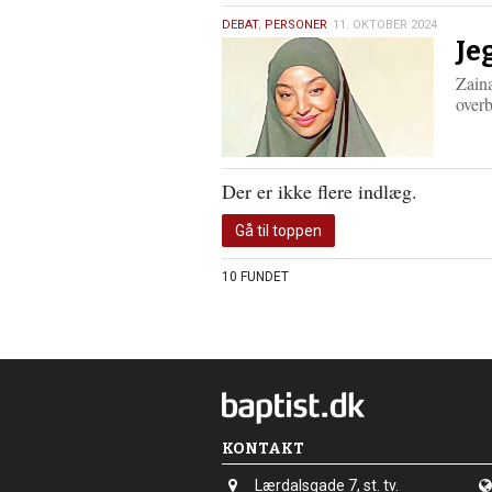
11.
DEBAT
,
PERSONER
11. OKTOBER 2024
Je
oktober
2024
Zaina
overb
Der er ikke flere indlæg.
Gå til toppen
10 FUNDET
KONTAKT
Adresse:
Lærdalsgade 7, st. tv.