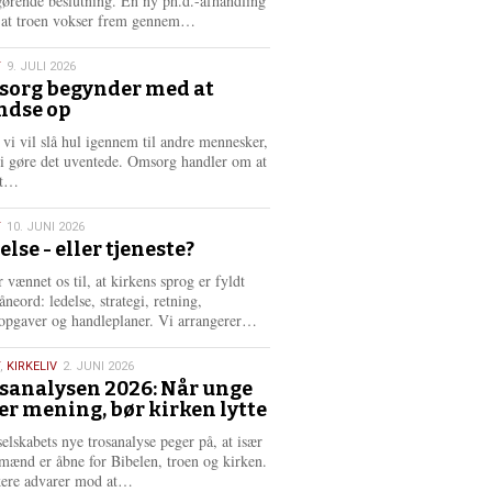
gørende beslutning. En ny ph.d.-afhandling
L
, at troen vokser frem gennem…
æ
s
T
9. JULI 2026
m
org begynder med at
e
ndse op
6
r
e
 vi vil slå hul igennem til andre mennesker,
vi gøre det uventede. Omsorg handler om at
L
dt…
æ
s
T
10. JUNI 2026
m
else - eller tjeneste?
e
6
r
 vænnet os til, at kirkens sprog er fyldt
e
neord: ledelse, strategi, retning,
L
opgaver og handleplaner. Vi arrangerer…
æ
s
,
KIRKELIV
2. JUNI 2026
m
sanalysen 2026: Når unge
e
er mening, bør kirken lytte
6
r
e
selskabets nye trosanalyse peger på, at især
mænd er åbne for Bibelen, troen og kirken.
L
kere advarer mod at…