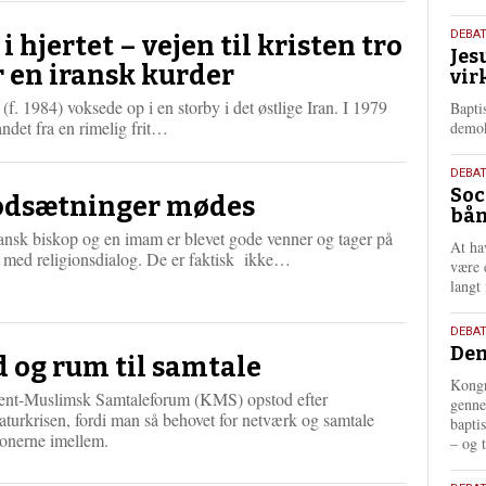
m
18.
DEBA
e
 i hjertet – vejen til kristen tro
Jes
maj
r
r en iransk kurder
vir
e
202
 (f. 1984) voksede op i en storby i det østlige Iran. I 1979
Bapti
L
andet fra en rimelig frit…
demok
æ
s
18.
DEBA
m
Soc
maj
dsætninger mødes
e
bån
202
r
ansk biskop og en imam er blevet gode venner og tager på
At ha
e
L
é med religionsdialog. De er faktisk ikke…
være 
æ
langt 
s
m
18.
DEBAT
e
Dem
maj
r
d og rum til samtale
202
e
Kongr
tent-Muslimsk Samtaleforum (KMS) opstod efter
genne
aturkrisen, fordi man så behovet for netværk og samtale
bapti
ionerne imellem.
– og t