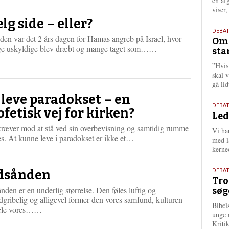
én af
viser
lg side – eller?
9.
DEBA
den var det 2 års dagen for Hamas angreb på Israel, hvor
Oms
juli
L
e uskyldige blev dræbt og mange taget som……
sta
202
æ
”Hvis
s
skal 
m
gå li
e
r
 leve paradokset – en
e
10.
DEBA
ofetisk vej for kirken?
Led
juni
202
kræver mod at stå ved sin overbevisning og samtidig rumme
Vi har
L
s. At kunne leve i paradokset er ikke et…
med lå
æ
kerne
s
m
2.
DEBAT
dsånden
e
Tro
juni
r
nden er en underlig størrelse. Den føles luftig og
søg
202
e
gribelig og alligevel former den vores samfund, kulturen
Bibel
L
ele vores……
unge 
æ
Kriti
s