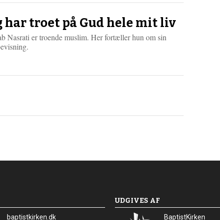
s
m
g har troet på Gud hele mit liv
e
r
b Nasrati er troende muslim. Her fortæller hun om sin
e
evisning.
UDGIVES AF
baptistkirken.dk
BaptistKirken