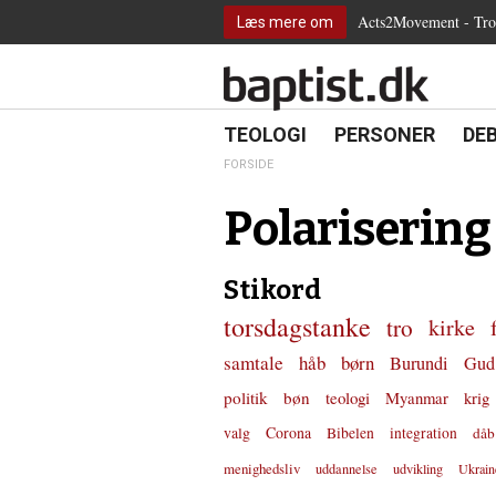
2.0:
Spring
Vend
Gå
Teologi
Acts2Movement - Tro i
Læs mere om
3.0:
menu
tilbage
til
Personer
4.0:
over
til
vores
Debat
5.0:
og
forsiden
guide
Kirkeliv
6.0:
gå
for
Internationalt
til
tilgængelighed
18.0:
19.0:
20.
8.0:
TEOLOGI
PERSONER
DE
Teologi
indhold
9.0:
Personer
FORSIDE
10.0:
Debat
11.0:
Kirkeliv
Polarisering
12.0:
Internationalt
Stikord
torsdagstanke
tro
kirke
samtale
håb
børn
Burundi
Gud
politik
bøn
teologi
Myanmar
krig
valg
Corona
Bibelen
integration
dåb
menighedsliv
uddannelse
udvikling
Ukrain