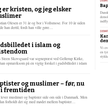
18.
DEBAT
Bap
maj
g er kristen, og jeg elsker
202
Dansk
slimer
demok
indfly
tian Olesen er 31 år og bor i Vollsmose. For 10 år siden
L
ede han dertil, fordi han ville gøre…
18.
æ
DEBA
Kan
s
maj
dem
m
202
dsbilledet i islam og
e
Vi ov
r
istendom
en tyn
e
stykk
 Steen Skovsgaard var sognepræst ved Gellerup Kirke,
han opmærksom på en vigtig forskel i gudsbilledet i islam
L
æ
s
m
ptister og muslimer – før, nu
e
 i fremtiden
r
e
 lever muslimer og baptister side om side i Danmark. Men
L
dan forholdt det sig med mødet mellem baptister…
æ