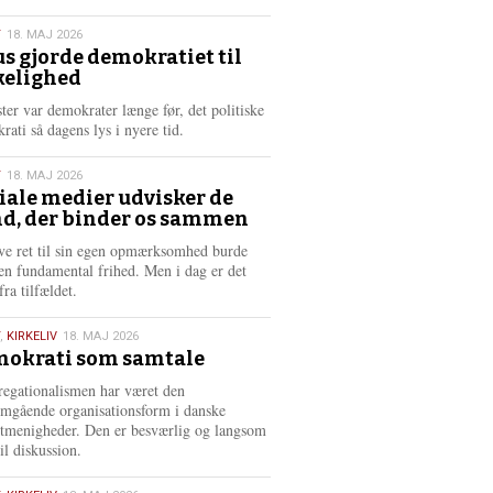
æ
s
T
18. MAJ 2026
m
us gjorde demokratiet til
e
kelighed
6
r
e
ster var demokrater længe før, det politiske
rati så dagens lys i nyere tid.
T
18. MAJ 2026
iale medier udvisker de
d, der binder os sammen
6
ve ret til sin egen opmærksomhed burde
en fundamental frihed. Men i dag er det
fra tilfældet.
,
KIRKELIV
18. MAJ 2026
okrati som samtale
6
egationalismen har været den
mgående organisationsform i danske
stmenigheder. Den er besværlig og langsom
il diskussion.