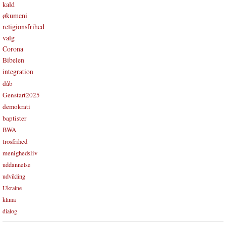
kald
økumeni
religionsfrihed
valg
Corona
Bibelen
integration
dåb
Genstart2025
demokrati
baptister
BWA
trosfrihed
menighedsliv
uddannelse
udvikling
Ukraine
klima
dialog