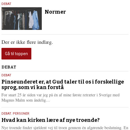
19.
DEBAT
februar
Normer
2026
Der er ikke flere indlæg.
Gå til toppen
Debat
DEBAT
5.
DEBAT
august
Pinseunderet er, at Gud taler til os i forskellige
sprog, som vi kan forstå
2026
For snart 25 år siden var jeg på én af mine første retræter i Sverige med
L
Magnus Malm som åndelig…
æ
s
25.
DEBAT
,
PERSONER
m
juli
Hvad kan kirken lære af nye troende?
e
2026
r
Nye troende finder sjældent vej til troen gennem én afgørende beslutning. En