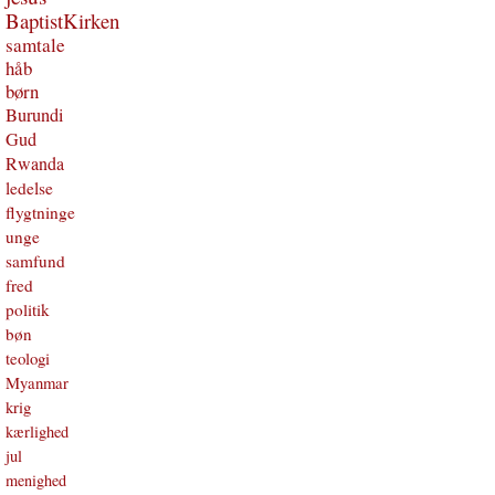
BaptistKirken
samtale
håb
børn
Burundi
Gud
Rwanda
ledelse
flygtninge
unge
samfund
fred
politik
bøn
teologi
Myanmar
krig
kærlighed
jul
menighed