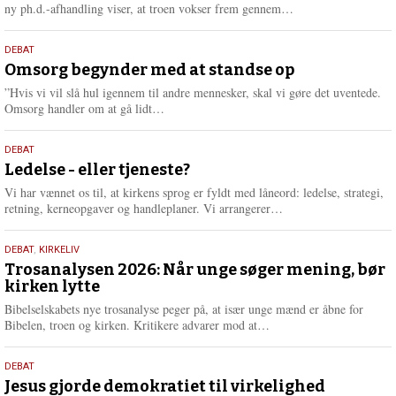
e
L
ny ph.d.-afhandling viser, at troen vokser frem gennem…
æ
s
9.
DEBAT
m
juli
Omsorg begynder med at standse op
e
2026
r
”Hvis vi vil slå hul igennem til andre mennesker, skal vi gøre det uventede.
e
L
Omsorg handler om at gå lidt…
æ
s
10.
DEBAT
m
juni
Ledelse - eller tjeneste?
e
2026
r
Vi har vænnet os til, at kirkens sprog er fyldt med låneord: ledelse, strategi,
e
L
retning, kerneopgaver og handleplaner. Vi arrangerer…
æ
s
2.
DEBAT
,
KIRKELIV
m
juni
Trosanalysen 2026: Når unge søger mening, bør
e
kirken lytte
2026
r
e
Bibelselskabets nye trosanalyse peger på, at især unge mænd er åbne for
L
Bibelen, troen og kirken. Kritikere advarer mod at…
æ
s
18.
DEBAT
m
maj
Jesus gjorde demokratiet til virkelighed
e