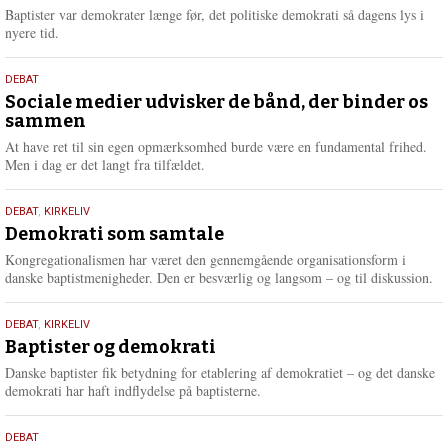
2026
r
Baptister var demokrater længe før, det politiske demokrati så dagens lys i
e
nyere tid.
18.
DEBAT
maj
Sociale medier udvisker de bånd, der binder os
sammen
2026
At have ret til sin egen opmærksomhed burde være en fundamental frihed.
Men i dag er det langt fra tilfældet.
18.
DEBAT
,
KIRKELIV
maj
Demokrati som samtale
2026
Kongregationalismen har været den gennemgående organisationsform i
danske baptistmenigheder. Den er besværlig og langsom – og til diskussion.
18.
DEBAT
,
KIRKELIV
maj
Baptister og demokrati
2026
Danske baptister fik betydning for etablering af demokratiet – og det danske
demokrati har haft indflydelse på baptisterne.
18.
DEBAT