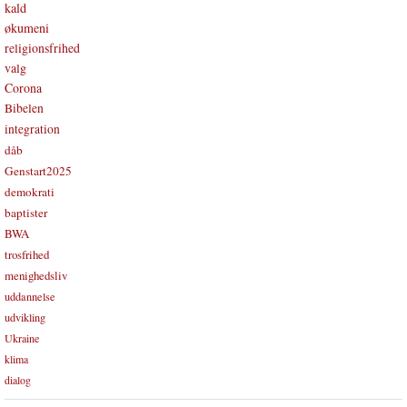
kald
økumeni
religionsfrihed
valg
Corona
Bibelen
integration
dåb
Genstart2025
demokrati
baptister
BWA
trosfrihed
menighedsliv
uddannelse
udvikling
Ukraine
klima
dialog