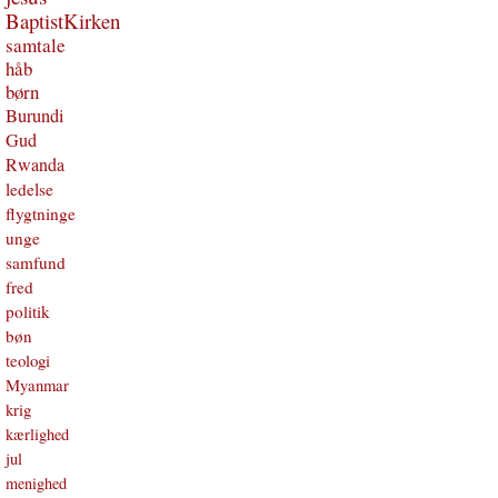
BaptistKirken
samtale
håb
børn
Burundi
Gud
Rwanda
ledelse
flygtninge
unge
samfund
fred
politik
bøn
teologi
Myanmar
krig
kærlighed
jul
menighed