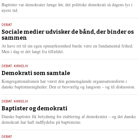
2026
r
Baptister var demokrater længe før, det politiske demokrati så dagens lys i
e
nyere tid.
18.
DEBAT
maj
Sociale medier udvisker de bånd, der binder os
sammen
2026
At have ret til sin egen opmærksomhed burde være en fundamental frihed.
Men i dag er det langt fra tilfældet.
18.
DEBAT
,
KIRKELIV
maj
Demokrati som samtale
2026
Kongregationalismen har været den gennemgående organisationsform i
danske baptistmenigheder. Den er besværlig og langsom – og til diskussion.
18.
DEBAT
,
KIRKELIV
maj
Baptister og demokrati
2026
Danske baptister fik betydning for etablering af demokratiet – og det danske
demokrati har haft indflydelse på baptisterne.
18.
DEBAT