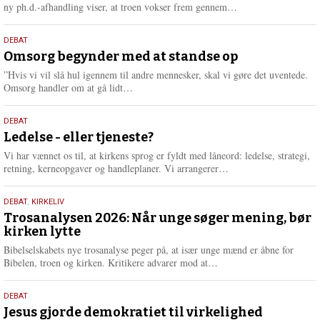
e
L
ny ph.d.-afhandling viser, at troen vokser frem gennem…
æ
s
9.
DEBAT
m
juli
Omsorg begynder med at standse op
e
2026
r
”Hvis vi vil slå hul igennem til andre mennesker, skal vi gøre det uventede.
e
L
Omsorg handler om at gå lidt…
æ
s
10.
DEBAT
m
juni
Ledelse - eller tjeneste?
e
2026
r
Vi har vænnet os til, at kirkens sprog er fyldt med låneord: ledelse, strategi,
e
L
retning, kerneopgaver og handleplaner. Vi arrangerer…
æ
s
2.
DEBAT
,
KIRKELIV
m
juni
Trosanalysen 2026: Når unge søger mening, bør
e
kirken lytte
2026
r
e
Bibelselskabets nye trosanalyse peger på, at især unge mænd er åbne for
L
Bibelen, troen og kirken. Kritikere advarer mod at…
æ
s
18.
DEBAT
m
maj
Jesus gjorde demokratiet til virkelighed
e