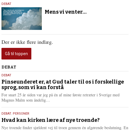
13.
DEBAT
maj
Mens vi venter…
2026
Der er ikke flere indlæg.
Gå til toppen
Debat
DEBAT
5.
DEBAT
august
Pinseunderet er, at Gud taler til os i forskellige
sprog, som vi kan forstå
2026
For snart 25 år siden var jeg på én af mine første retræter i Sverige med
L
Magnus Malm som åndelig…
æ
s
25.
DEBAT
,
PERSONER
m
juli
Hvad kan kirken lære af nye troende?
e
2026
r
Nye troende finder sjældent vej til troen gennem én afgørende beslutning. En