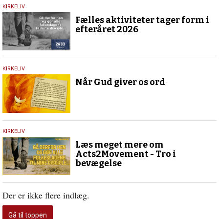
25.
KIRKELIV
maj
Fælles aktiviteter tager form i
2026
efteråret 2026
23.
KIRKELIV
maj
Når Gud giver os ord
2026
15.
KIRKELIV
maj
Læs meget mere om
2026
Acts2Movement - Tro i
bevægelse
Der er ikke flere indlæg.
Gå til toppen