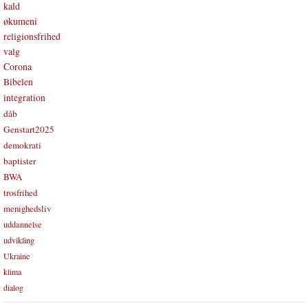
kald
økumeni
religionsfrihed
valg
Corona
Bibelen
integration
dåb
Genstart2025
demokrati
baptister
BWA
trosfrihed
menighedsliv
uddannelse
udvikling
Ukraine
klima
dialog