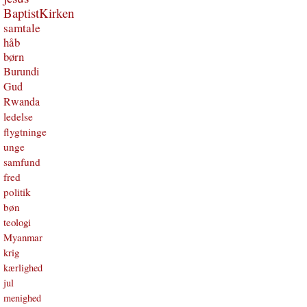
BaptistKirken
samtale
håb
børn
Burundi
Gud
Rwanda
ledelse
flygtninge
unge
samfund
fred
politik
bøn
teologi
Myanmar
krig
kærlighed
jul
menighed