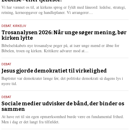
juni
e
2026
r
Vi har vænnet os til, at kirkens sprog er fyldt med låneord: ledelse, strategi,
e
L
retning, kerneopgaver og handleplaner. Vi arrangerer…
æ
s
2.
DEBAT
,
KIRKELIV
m
juni
Trosanalysen 2026: Når unge søger mening, bør
e
kirken lytte
2026
r
e
Bibelselskabets nye trosanalyse peger på, at især unge mænd er åbne for
L
Bibelen, troen og kirken. Kritikere advarer mod at…
æ
s
18.
DEBAT
m
maj
Jesus gjorde demokratiet til virkelighed
e
2026
r
Baptister var demokrater længe før, det politiske demokrati så dagens lys i
e
nyere tid.
18.
DEBAT
maj
Sociale medier udvisker de bånd, der binder os
sammen
2026
At have ret til sin egen opmærksomhed burde være en fundamental frihed.
Men i dag er det langt fra tilfældet.