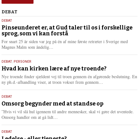
Debat
DEBAT
5.
DEBAT
august
Pinseunderet er, at Gud taler til os i forskellige
sprog, som vi kan forstå
2026
For snart 25 år siden var jeg på én af mine første retræter i Sverige med
L
Magnus Malm som åndelig…
æ
s
25.
DEBAT
,
PERSONER
m
juli
Hvad kan kirken lære af nye troende?
e
2026
r
Nye troende finder sjældent vej til troen gennem én afgørende beslutning. En
e
L
ny ph.d.-afhandling viser, at troen vokser frem gennem…
æ
s
9.
DEBAT
m
juli
Omsorg begynder med at standse op
e
2026
r
”Hvis vi vil slå hul igennem til andre mennesker, skal vi gøre det uventede.
e
L
Omsorg handler om at gå lidt…
æ
s
10.
DEBAT
m
Ledelse - eller tjeneste?