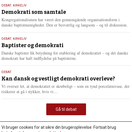
18.
DEBAT
,
KIRKELIV
maj
Demokrati som samtale
2026
Kongregationalismen har været den gennemgående organisationsform i
danske baptistmenigheder. Den er besværlig og langsom – og til diskussion.
18.
DEBAT
,
KIRKELIV
maj
Baptister og demokrati
2026
Danske baptister fik betydning for etablering af demokratiet – og det danske
demokrati har haft indflydelse på baptisterne.
18.
DEBAT
maj
Kan dansk og vestligt demokrati overleve?
2026
Vi overser let, at demokratiet er skrøbeligt – som en tynd porcelænsvase, der
L
risikerer at gå i stykker, hvis vi…
æ
s
m
Gå til debat
e
r
e
Vi bruger cookies for at sikre din brugeroplevelse. Fortsat brug