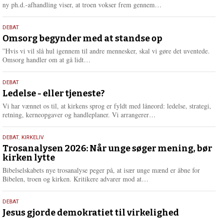
e
L
ny ph.d.-afhandling viser, at troen vokser frem gennem…
æ
s
9.
DEBAT
m
juli
Omsorg begynder med at standse op
e
2026
r
”Hvis vi vil slå hul igennem til andre mennesker, skal vi gøre det uventede.
e
L
Omsorg handler om at gå lidt…
æ
s
10.
DEBAT
m
juni
Ledelse - eller tjeneste?
e
2026
r
Vi har vænnet os til, at kirkens sprog er fyldt med låneord: ledelse, strategi,
e
L
retning, kerneopgaver og handleplaner. Vi arrangerer…
æ
s
2.
DEBAT
,
KIRKELIV
m
juni
Trosanalysen 2026: Når unge søger mening, bør
e
kirken lytte
2026
r
e
Bibelselskabets nye trosanalyse peger på, at især unge mænd er åbne for
L
Bibelen, troen og kirken. Kritikere advarer mod at…
æ
s
18.
DEBAT
m
maj
Jesus gjorde demokratiet til virkelighed
e