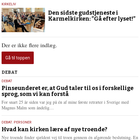
6.
KIRKELIV
januar
Den sidste gudstjeneste i
2026
Karmelkirken: ”Gå efter lyset!”
Der er ikke flere indlæg.
Gå til toppen
Debat
DEBAT
5.
DEBAT
august
Pinseunderet er, at Gud taler til os i forskellige
sprog, som vi kan forstå
2026
For snart 25 år siden var jeg på én af mine første retræter i Sverige med
L
Magnus Malm som åndelig…
æ
s
25.
DEBAT
,
PERSONER
m
juli
Hvad kan kirken lære af nye troende?
e
2026
r
Nye troende finder sjældent vej til troen gennem én afgørende beslutning. En