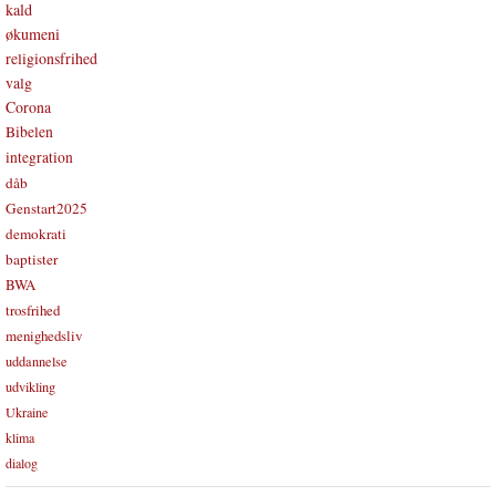
kald
økumeni
religionsfrihed
valg
Corona
Bibelen
integration
dåb
Genstart2025
demokrati
baptister
BWA
trosfrihed
menighedsliv
uddannelse
udvikling
Ukraine
klima
dialog