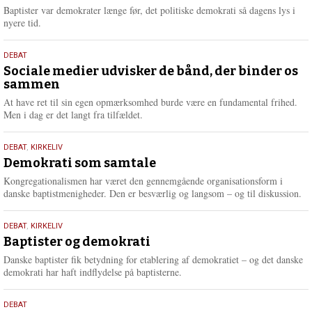
2026
r
Baptister var demokrater længe før, det politiske demokrati så dagens lys i
e
nyere tid.
18.
DEBAT
maj
Sociale medier udvisker de bånd, der binder os
sammen
2026
At have ret til sin egen opmærksomhed burde være en fundamental frihed.
Men i dag er det langt fra tilfældet.
18.
DEBAT
,
KIRKELIV
maj
Demokrati som samtale
2026
Kongregationalismen har været den gennemgående organisationsform i
danske baptistmenigheder. Den er besværlig og langsom – og til diskussion.
18.
DEBAT
,
KIRKELIV
maj
Baptister og demokrati
2026
Danske baptister fik betydning for etablering af demokratiet – og det danske
demokrati har haft indflydelse på baptisterne.
18.
DEBAT