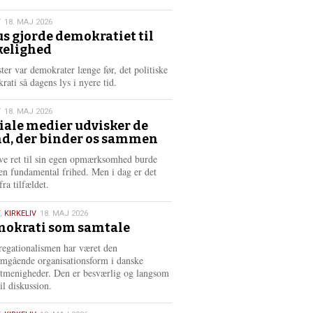
æ
s
T
18. MAJ 2026
m
us gjorde demokratiet til
e
kelighed
6
r
e
ster var demokrater længe før, det politiske
rati så dagens lys i nyere tid.
T
18. MAJ 2026
iale medier udvisker de
d, der binder os sammen
6
ve ret til sin egen opmærksomhed burde
en fundamental frihed. Men i dag er det
fra tilfældet.
,
KIRKELIV
18. MAJ 2026
okrati som samtale
6
egationalismen har været den
mgående organisationsform i danske
stmenigheder. Den er besværlig og langsom
il diskussion.