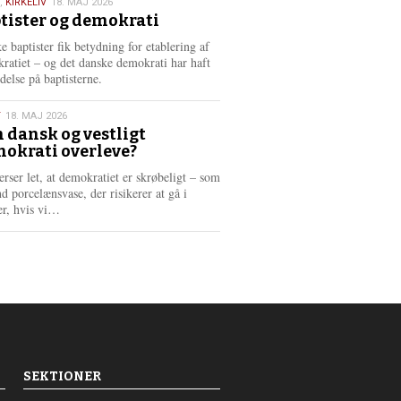
,
KIRKELIV
18. MAJ 2026
tister og demokrati
6
e baptister fik betydning for etablering af
ratiet – og det danske demokrati har haft
delse på baptisterne.
T
18. MAJ 2026
 dansk og vestligt
okrati overleve?
6
erser let, at demokratiet er skrøbeligt – som
d porcelænsvase, der risikerer at gå i
L
er, hvis vi…
æ
s
m
e
r
e
SEKTIONER