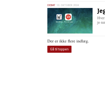
10.
DEBAT
10. OKTOBER 2024
Je
oktober
2024
Hver 
jo n
Der er ikke flere indlæg.
Gå til toppen