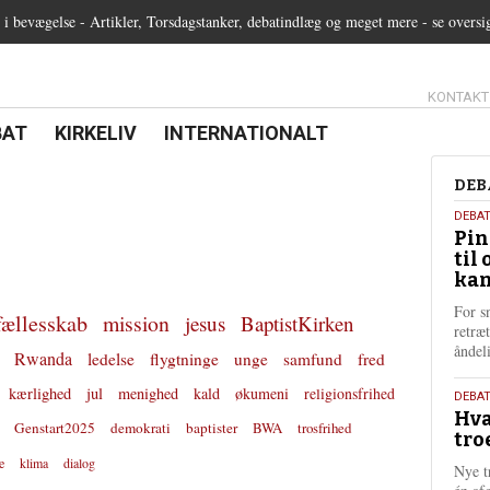
 bevægelse - Artikler, Torsdagstanker, debatindlæg og meget mere - se oversi
13.0:
KONTAKT
0:
21.0:
22.0:
BAT
KIRKELIV
INTERNATIONALT
Deb
DEB
5.
DEBA
Pin
augu
til 
202
kan
For s
fællesskab
mission
jesus
BaptistKirken
retræ
ånde
Rwanda
ledelse
flygtninge
unge
samfund
fred
kærlighed
jul
menighed
kald
økumeni
religionsfrihed
25.
DEBAT
Hva
juli
Genstart2025
demokrati
baptister
BWA
trosfrihed
tro
202
e
klima
dialog
Nye t