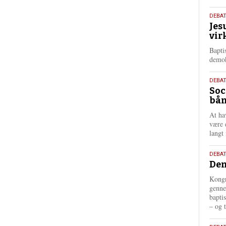
18.
DEBA
Jes
maj
vir
202
Bapti
demok
18.
DEBA
Soc
maj
bån
202
At ha
være 
langt 
18.
DEBAT
Dem
maj
202
Kongr
genne
bapti
– og t