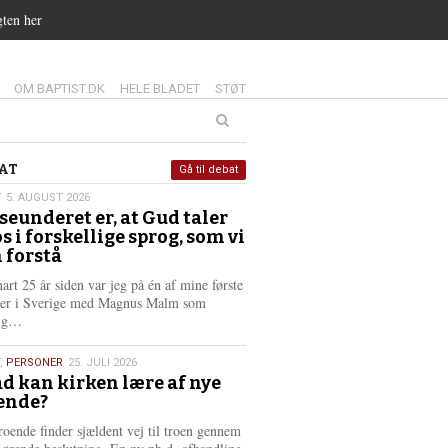
gten her
14.0:
15.0:
16.0:
OM BAPTIST.DK
HELE BLADET
STØT
at
AT
Gå til debat
T
5. AUGUST 2026
seunderet er, at Gud taler
st
os i forskellige sprog, som vi
6
 forstå
nart 25 år siden var jeg på én af mine første
ter i Sverige med Magnus Malm som
L
lig…
æ
s
,
PERSONER
25. JULI 2026
m
d kan kirken lære af nye
e
ende?
6
r
e
roende finder sjældent vej til troen gennem