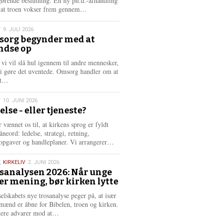
gørende beslutning. En ny ph.d.-afhandling
L
, at troen vokser frem gennem…
æ
s
T
9. JULI 2026
m
org begynder med at
e
ndse op
6
r
e
 vi vil slå hul igennem til andre mennesker,
vi gøre det uventede. Omsorg handler om at
L
dt…
æ
s
T
10. JUNI 2026
m
else - eller tjeneste?
e
6
r
 vænnet os til, at kirkens sprog er fyldt
e
neord: ledelse, strategi, retning,
L
opgaver og handleplaner. Vi arrangerer…
æ
s
,
KIRKELIV
2. JUNI 2026
m
sanalysen 2026: Når unge
e
er mening, bør kirken lytte
6
r
e
selskabets nye trosanalyse peger på, at især
mænd er åbne for Bibelen, troen og kirken.
L
kere advarer mod at…