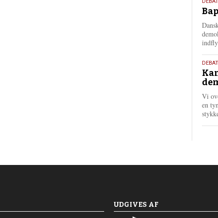
18.
DEBAT
Bap
maj
202
Dansk
demok
indfly
18.
DEBA
Kan
maj
dem
202
Vi ov
en tyn
stykk
UDGIVES AF