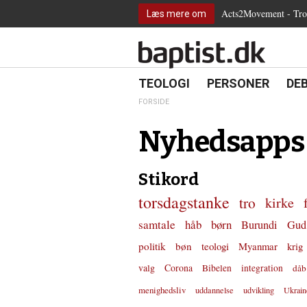
2.0:
Spring
Vend
Gå
Teologi
Acts2Movement - Tro i
Læs mere om
3.0:
menu
tilbage
til
Personer
4.0:
over
til
vores
Debat
5.0:
og
forsiden
guide
Kirkeliv
6.0:
gå
for
Internationalt
til
tilgængelighed
18.0:
19.0:
20.
8.0:
TEOLOGI
PERSONER
DE
Teologi
indhold
9.0:
Personer
FORSIDE
10.0:
Debat
11.0:
Kirkeliv
Nyhedsapps
12.0:
Internationalt
Stikord
torsdagstanke
tro
kirke
samtale
håb
børn
Burundi
Gud
politik
bøn
teologi
Myanmar
krig
valg
Corona
Bibelen
integration
dåb
menighedsliv
uddannelse
udvikling
Ukrain