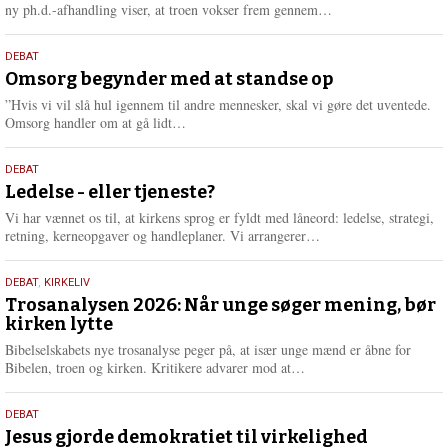
e
L
ny ph.d.-afhandling viser, at troen vokser frem gennem…
æ
s
9.
DEBAT
m
juli
Omsorg begynder med at standse op
e
2026
r
”Hvis vi vil slå hul igennem til andre mennesker, skal vi gøre det uventede.
e
L
Omsorg handler om at gå lidt…
æ
s
10.
DEBAT
m
juni
Ledelse - eller tjeneste?
e
2026
r
Vi har vænnet os til, at kirkens sprog er fyldt med låneord: ledelse, strategi,
e
L
retning, kerneopgaver og handleplaner. Vi arrangerer…
æ
s
2.
DEBAT
,
KIRKELIV
m
juni
Trosanalysen 2026: Når unge søger mening, bør
e
kirken lytte
2026
r
e
Bibelselskabets nye trosanalyse peger på, at især unge mænd er åbne for
L
Bibelen, troen og kirken. Kritikere advarer mod at…
æ
s
18.
DEBAT
m
maj
Jesus gjorde demokratiet til virkelighed
e