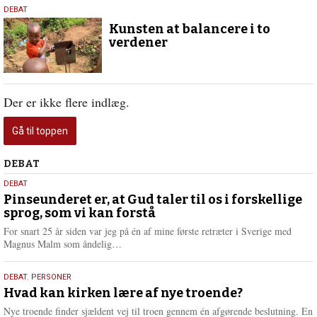
26.
DEBAT
februar
Kunsten at balancere i to
2026
verdener
Der er ikke flere indlæg.
Gå til toppen
Debat
DEBAT
5.
DEBAT
august
Pinseunderet er, at Gud taler til os i forskellige
sprog, som vi kan forstå
2026
For snart 25 år siden var jeg på én af mine første retræter i Sverige med
L
Magnus Malm som åndelig…
æ
s
25.
DEBAT
,
PERSONER
m
juli
Hvad kan kirken lære af nye troende?
e
2026
r
Nye troende finder sjældent vej til troen gennem én afgørende beslutning. En