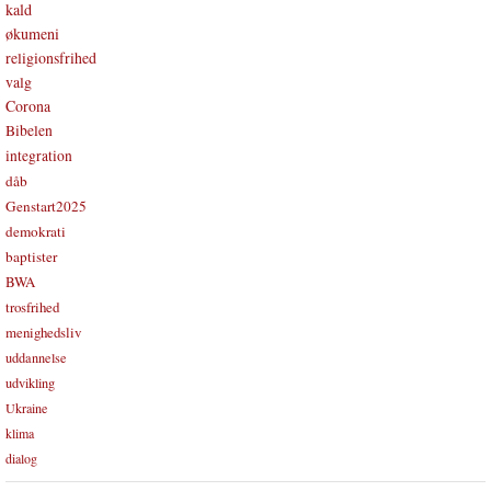
kald
økumeni
religionsfrihed
valg
Corona
Bibelen
integration
dåb
Genstart2025
demokrati
baptister
BWA
trosfrihed
menighedsliv
uddannelse
udvikling
Ukraine
klima
dialog