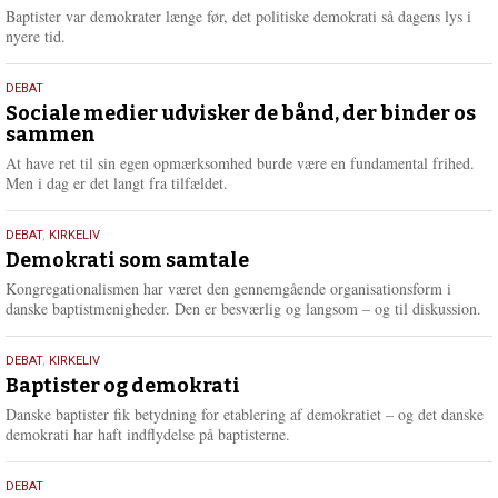
2026
r
Baptister var demokrater længe før, det politiske demokrati så dagens lys i
e
nyere tid.
18.
DEBAT
maj
Sociale medier udvisker de bånd, der binder os
sammen
2026
At have ret til sin egen opmærksomhed burde være en fundamental frihed.
Men i dag er det langt fra tilfældet.
18.
DEBAT
,
KIRKELIV
maj
Demokrati som samtale
2026
Kongregationalismen har været den gennemgående organisationsform i
danske baptistmenigheder. Den er besværlig og langsom – og til diskussion.
18.
DEBAT
,
KIRKELIV
maj
Baptister og demokrati
2026
Danske baptister fik betydning for etablering af demokratiet – og det danske
demokrati har haft indflydelse på baptisterne.
18.
DEBAT