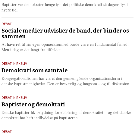
2026
r
Baptister var demokrater længe før, det politiske demokrati så dagens lys i
e
nyere tid.
18.
DEBAT
maj
Sociale medier udvisker de bånd, der binder os
sammen
2026
At have ret til sin egen opmærksomhed burde være en fundamental frihed.
Men i dag er det langt fra tilfældet.
18.
DEBAT
,
KIRKELIV
maj
Demokrati som samtale
2026
Kongregationalismen har været den gennemgående organisationsform i
danske baptistmenigheder. Den er besværlig og langsom – og til diskussion.
18.
DEBAT
,
KIRKELIV
maj
Baptister og demokrati
2026
Danske baptister fik betydning for etablering af demokratiet – og det danske
demokrati har haft indflydelse på baptisterne.
18.
DEBAT