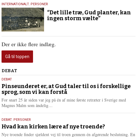
29.
INTERNATIONALT
,
PERSONER
november
“Det lille træ, Gud planter, kan
2025
ingen storm vælte”
Der er ikke flere indlæg.
Gå til toppen
Debat
DEBAT
5.
DEBAT
august
Pinseunderet er, at Gud taler til os i forskellige
sprog, som vi kan forstå
2026
For snart 25 år siden var jeg på én af mine første retræter i Sverige med
L
Magnus Malm som åndelig…
æ
s
25.
DEBAT
,
PERSONER
m
juli
Hvad kan kirken lære af nye troende?
e
2026
r
Nye troende finder sjældent vej til troen gennem én afgørende beslutning. En