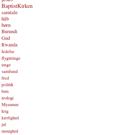
BaptistKirken
samtale
håb
børn
Burundi
Gud
Rwanda
ledelse
flygtninge
unge
samfund
fred
politik
bøn
teologi
Myanmar
krig
kærlighed
jul
menighed