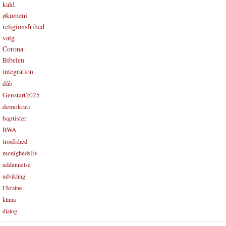
kald
økumeni
religionsfrihed
valg
Corona
Bibelen
integration
dåb
Genstart2025
demokrati
baptister
BWA
trosfrihed
menighedsliv
uddannelse
udvikling
Ukraine
klima
dialog