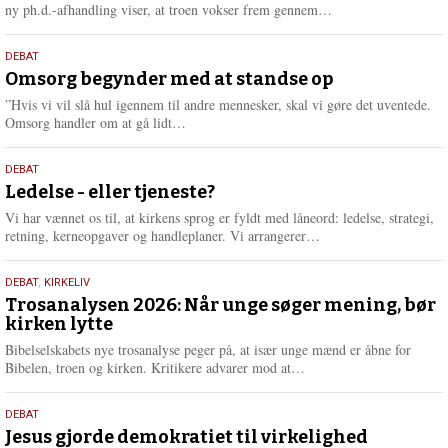
e
L
ny ph.d.-afhandling viser, at troen vokser frem gennem…
æ
s
9.
DEBAT
m
juli
Omsorg begynder med at standse op
e
2026
r
”Hvis vi vil slå hul igennem til andre mennesker, skal vi gøre det uventede.
e
L
Omsorg handler om at gå lidt…
æ
s
10.
DEBAT
m
juni
Ledelse - eller tjeneste?
e
2026
r
Vi har vænnet os til, at kirkens sprog er fyldt med låneord: ledelse, strategi,
e
L
retning, kerneopgaver og handleplaner. Vi arrangerer…
æ
s
2.
DEBAT
,
KIRKELIV
m
juni
Trosanalysen 2026: Når unge søger mening, bør
e
kirken lytte
2026
r
e
Bibelselskabets nye trosanalyse peger på, at især unge mænd er åbne for
L
Bibelen, troen og kirken. Kritikere advarer mod at…
æ
s
18.
DEBAT
m
maj
Jesus gjorde demokratiet til virkelighed
e