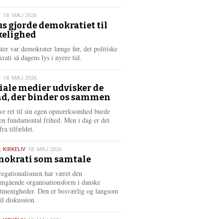
æ
s
T
18. MAJ 2026
m
us gjorde demokratiet til
e
kelighed
6
r
e
ster var demokrater længe før, det politiske
rati så dagens lys i nyere tid.
T
18. MAJ 2026
iale medier udvisker de
d, der binder os sammen
6
ve ret til sin egen opmærksomhed burde
en fundamental frihed. Men i dag er det
fra tilfældet.
,
KIRKELIV
18. MAJ 2026
okrati som samtale
6
egationalismen har været den
mgående organisationsform i danske
stmenigheder. Den er besværlig og langsom
il diskussion.