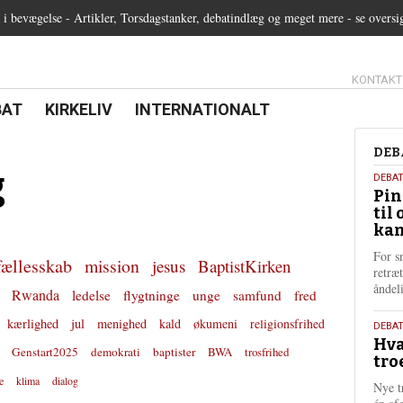
 bevægelse - Artikler, Torsdagstanker, debatindlæg og meget mere - se oversi
13.0:
KONTAKT
0:
21.0:
22.0:
BAT
KIRKELIV
INTERNATIONALT
Deb
DEB
g
5.
DEBA
Pin
augu
til 
202
kan
For s
fællesskab
mission
jesus
BaptistKirken
retræ
ånde
Rwanda
ledelse
flygtninge
unge
samfund
fred
kærlighed
jul
menighed
kald
økumeni
religionsfrihed
25.
DEBAT
Hva
juli
Genstart2025
demokrati
baptister
BWA
trosfrihed
tro
202
e
klima
dialog
Nye t