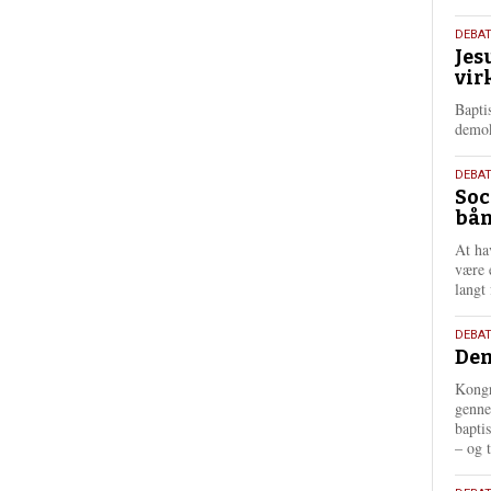
18.
DEBA
Jes
maj
vir
202
Bapti
demok
18.
DEBA
Soc
maj
bån
202
At ha
være 
langt 
18.
DEBAT
Dem
maj
202
Kongr
genne
bapti
– og t