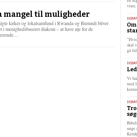
én af
viser
a mangel til muligheder
9.
DEBA
lgte kirker og lokalsamfund i Rwanda og Burundi bliver
Oms
juli
t i menighedsbaseret diakoni – at have øje for de
sta
202
L
sterende…
”Hvis
æ
skal 
s
gå li
m
e
r
10.
DEBA
e
Led
juni
202
Vi har
med lå
kerne
2.
DEBAT
Tro
juni
søg
202
Bibel
unge 
Kriti