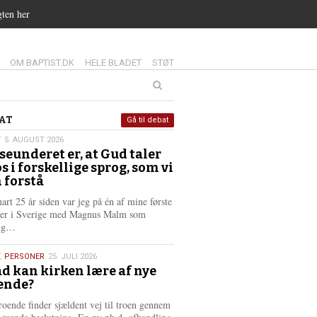
gten her
14.0:
15.0:
16.0:
OM BAPTIST.DK
HELE BLADET
STØT
at
AT
Gå til debat
T
5. AUGUST 2026
seunderet er, at Gud taler
st
os i forskellige sprog, som vi
6
 forstå
nart 25 år siden var jeg på én af mine første
ter i Sverige med Magnus Malm som
L
lig…
æ
s
,
PERSONER
25. JULI 2026
m
d kan kirken lære af nye
e
ende?
6
r
e
roende finder sjældent vej til troen gennem