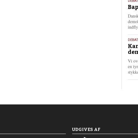
18.
DEBAT
Bap
maj
202
Dansk
demok
indfly
18.
DEBA
Kan
maj
dem
202
Vi ov
en tyn
stykk
UDGIVES AF