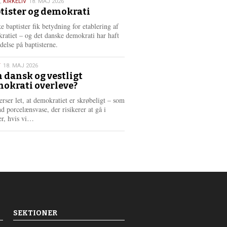
,
KIRKELIV
18. MAJ 2026
tister og demokrati
6
e baptister fik betydning for etablering af
ratiet – og det danske demokrati har haft
delse på baptisterne.
T
18. MAJ 2026
 dansk og vestligt
okrati overleve?
6
erser let, at demokratiet er skrøbeligt – som
d porcelænsvase, der risikerer at gå i
L
er, hvis vi…
æ
s
m
e
r
e
SEKTIONER