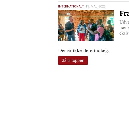
13.
INTERNATIONALT
13. MAJ 2026
Fr
maj
2026
Udva
træne
eksi
Der er ikke flere indlæg.
Gå til toppen