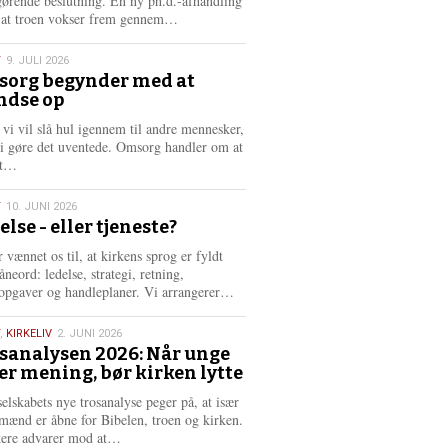
gørende beslutning. En ny ph.d.-afhandling
L
, at troen vokser frem gennem…
æ
s
T
9. JULI 2026
m
org begynder med at
e
ndse op
6
r
e
 vi vil slå hul igennem til andre mennesker,
vi gøre det uventede. Omsorg handler om at
L
dt…
æ
s
T
10. JUNI 2026
m
else - eller tjeneste?
e
6
r
 vænnet os til, at kirkens sprog er fyldt
e
neord: ledelse, strategi, retning,
L
opgaver og handleplaner. Vi arrangerer…
æ
s
,
KIRKELIV
2. JUNI 2026
m
sanalysen 2026: Når unge
e
er mening, bør kirken lytte
6
r
e
selskabets nye trosanalyse peger på, at især
mænd er åbne for Bibelen, troen og kirken.
L
kere advarer mod at…