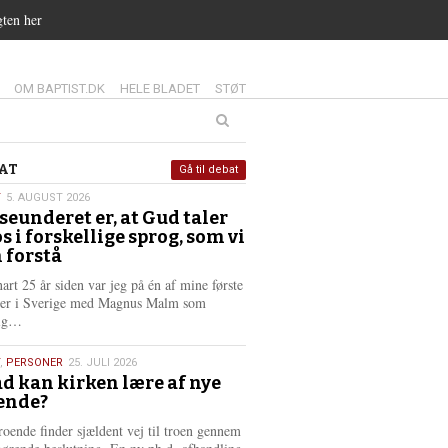
gten her
14.0:
15.0:
16.0:
OM BAPTIST.DK
HELE BLADET
STØT
at
AT
Gå til debat
T
5. AUGUST 2026
seunderet er, at Gud taler
st
os i forskellige sprog, som vi
6
 forstå
nart 25 år siden var jeg på én af mine første
ter i Sverige med Magnus Malm som
L
lig…
æ
s
,
PERSONER
25. JULI 2026
m
d kan kirken lære af nye
e
ende?
6
r
e
roende finder sjældent vej til troen gennem