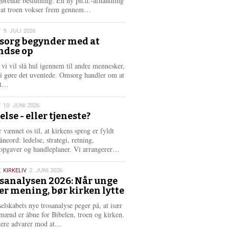
gørende beslutning. En ny ph.d.-afhandling
L
, at troen vokser frem gennem…
æ
s
T
9. JULI 2026
m
org begynder med at
e
ndse op
6
r
e
 vi vil slå hul igennem til andre mennesker,
vi gøre det uventede. Omsorg handler om at
L
dt…
æ
s
T
10. JUNI 2026
m
else - eller tjeneste?
e
6
r
 vænnet os til, at kirkens sprog er fyldt
e
neord: ledelse, strategi, retning,
L
opgaver og handleplaner. Vi arrangerer…
æ
s
,
KIRKELIV
2. JUNI 2026
m
sanalysen 2026: Når unge
e
er mening, bør kirken lytte
6
r
e
selskabets nye trosanalyse peger på, at især
mænd er åbne for Bibelen, troen og kirken.
L
kere advarer mod at…