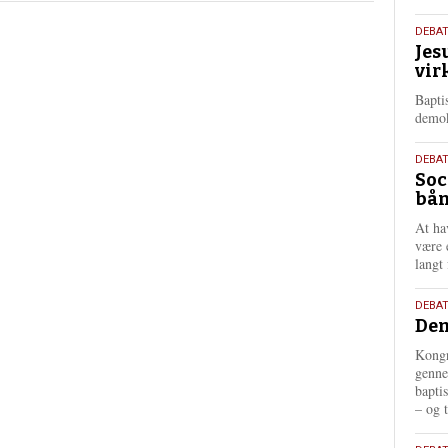
m
18.
DEBA
e
Jes
maj
r
vir
e
202
Bapti
demok
18.
DEBA
Soc
maj
bån
202
At ha
være 
langt 
18.
DEBAT
Dem
maj
202
Kongr
genne
bapti
– og t