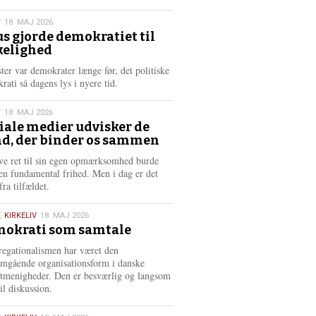
æ
s
T
18. MAJ 2026
m
us gjorde demokratiet til
e
kelighed
6
r
e
ster var demokrater længe før, det politiske
rati så dagens lys i nyere tid.
T
18. MAJ 2026
iale medier udvisker de
d, der binder os sammen
6
ve ret til sin egen opmærksomhed burde
en fundamental frihed. Men i dag er det
fra tilfældet.
,
KIRKELIV
18. MAJ 2026
okrati som samtale
6
egationalismen har været den
mgående organisationsform i danske
stmenigheder. Den er besværlig og langsom
il diskussion.