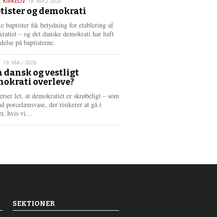
,
KIRKELIV
18. MAJ 2026
tister og demokrati
6
e baptister fik betydning for etablering af
ratiet – og det danske demokrati har haft
delse på baptisterne.
T
18. MAJ 2026
 dansk og vestligt
okrati overleve?
6
erser let, at demokratiet er skrøbeligt – som
d porcelænsvase, der risikerer at gå i
L
er, hvis vi…
æ
s
m
e
r
e
SEKTIONER