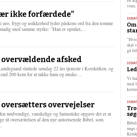
én af
viser
ær ikke forfærdede”
9.
DEBA
i uro, frygt og usikkerhed lyder påskens ord fra den tomme
Oms
juli
L
 stadig med samme styrke: ”Han er opstået,…
sta
202
æ
”Hvis
s
skal 
m
gå li
e
r
 overvældende afsked
e
10.
DEBA
undegaard sluttede søndag 22 års tjeneste i Korskirken, og
Led
juni
L
 end 200 kom for at takke ham og ønske…
202
Vi har
æ
med lå
s
kerne
m
e
2.
r
DEBAT
 oversætters overvejelser
Tro
e
juni
n nødvendige, vanskelige og fantastiske opgave det er at
søg
202
ge til oversættelsen af den nye autoriserede Bibel, som
Bibel
L
l…
unge 
æ
Kriti
s