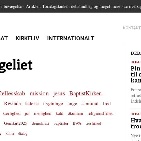
 bevægelse - Artikler, Torsdagstanker, debatindlæg og meget mere - se oversi
13.0:
KONTAKT
0:
21.0:
22.0:
BAT
KIRKELIV
INTERNATIONALT
Deb
DEB
eliet
5.
DEBA
Pin
augu
til 
202
kan
For s
fællesskab
mission
jesus
BaptistKirken
retræ
ånde
Rwanda
ledelse
flygtninge
unge
samfund
fred
kærlighed
jul
menighed
kald
økumeni
religionsfrihed
25.
DEBAT
Hva
juli
Genstart2025
demokrati
baptister
BWA
trosfrihed
tro
202
e
klima
dialog
Nye t