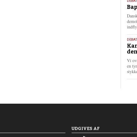
18.
DEBAT
Bap
maj
202
Dansk
demok
indfly
18.
DEBA
Kan
maj
dem
202
Vi ov
en tyn
stykk
UDGIVES AF