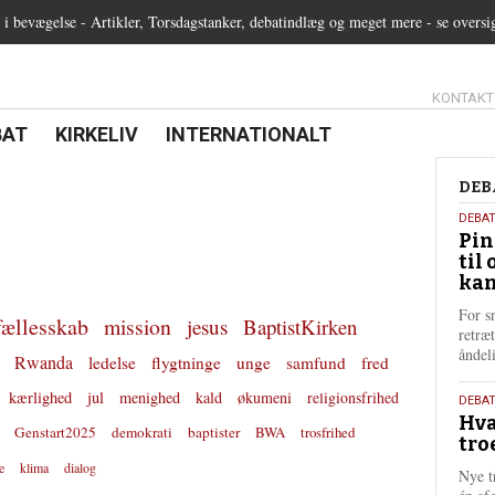
 bevægelse - Artikler, Torsdagstanker, debatindlæg og meget mere - se oversi
13.0:
KONTAKT
0:
21.0:
22.0:
BAT
KIRKELIV
INTERNATIONALT
Deb
DEB
5.
DEBA
Pin
augu
til 
202
kan
For s
fællesskab
mission
jesus
BaptistKirken
retræ
ånde
Rwanda
ledelse
flygtninge
unge
samfund
fred
kærlighed
jul
menighed
kald
økumeni
religionsfrihed
25.
DEBAT
Hva
juli
Genstart2025
demokrati
baptister
BWA
trosfrihed
tro
202
e
klima
dialog
Nye t