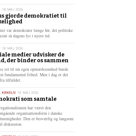
æ
s
T
18. MAJ 2026
m
us gjorde demokratiet til
e
kelighed
6
r
e
ster var demokrater længe før, det politiske
rati så dagens lys i nyere tid.
T
18. MAJ 2026
iale medier udvisker de
d, der binder os sammen
6
ve ret til sin egen opmærksomhed burde
en fundamental frihed. Men i dag er det
fra tilfældet.
,
KIRKELIV
18. MAJ 2026
okrati som samtale
6
egationalismen har været den
mgående organisationsform i danske
stmenigheder. Den er besværlig og langsom
il diskussion.