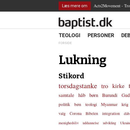
2.0:
Spring
Vend
Gå
Teologi
Acts2Movement - Tro i
Læs mere om
3.0:
menu
tilbage
til
Personer
4.0:
over
til
vores
Debat
5.0:
og
forsiden
guide
Kirkeliv
6.0:
gå
for
Internationalt
til
tilgængelighed
18.0:
19.0:
20.
8.0:
TEOLOGI
PERSONER
DE
Teologi
indhold
9.0:
Personer
FORSIDE
10.0:
Debat
11.0:
Kirkeliv
Lukning
12.0:
Internationalt
Stikord
torsdagstanke
tro
kirke
samtale
håb
børn
Burundi
Gud
politik
bøn
teologi
Myanmar
krig
valg
Corona
Bibelen
integration
dåb
menighedsliv
uddannelse
udvikling
Ukrain