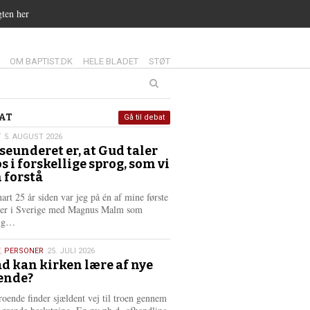
gten her
14.0:
15.0:
16.0:
OM BAPTIST.DK
HELE BLADET
STØT
at
AT
Gå til debat
T
5. AUGUST 2026
seunderet er, at Gud taler
st
os i forskellige sprog, som vi
6
 forstå
nart 25 år siden var jeg på én af mine første
ter i Sverige med Magnus Malm som
L
lig…
æ
s
,
PERSONER
25. JULI 2026
m
d kan kirken lære af nye
e
ende?
6
r
e
roende finder sjældent vej til troen gennem