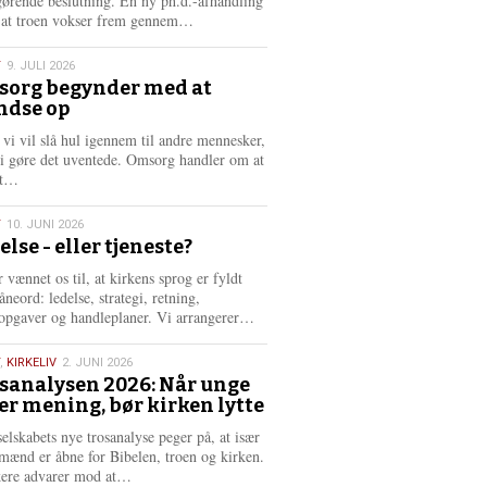
gørende beslutning. En ny ph.d.-afhandling
L
, at troen vokser frem gennem…
æ
s
T
9. JULI 2026
m
org begynder med at
e
ndse op
6
r
e
 vi vil slå hul igennem til andre mennesker,
vi gøre det uventede. Omsorg handler om at
L
dt…
æ
s
T
10. JUNI 2026
m
else - eller tjeneste?
e
6
r
 vænnet os til, at kirkens sprog er fyldt
e
neord: ledelse, strategi, retning,
L
opgaver og handleplaner. Vi arrangerer…
æ
s
,
KIRKELIV
2. JUNI 2026
m
sanalysen 2026: Når unge
e
er mening, bør kirken lytte
6
r
e
selskabets nye trosanalyse peger på, at især
mænd er åbne for Bibelen, troen og kirken.
L
kere advarer mod at…