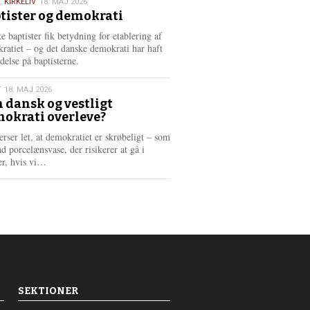
,
KIRKELIV
18. MAJ 2026
tister og demokrati
6
e baptister fik betydning for etablering af
ratiet – og det danske demokrati har haft
delse på baptisterne.
T
18. MAJ 2026
 dansk og vestligt
okrati overleve?
6
erser let, at demokratiet er skrøbeligt – som
d porcelænsvase, der risikerer at gå i
L
er, hvis vi…
æ
s
m
e
r
e
SEKTIONER