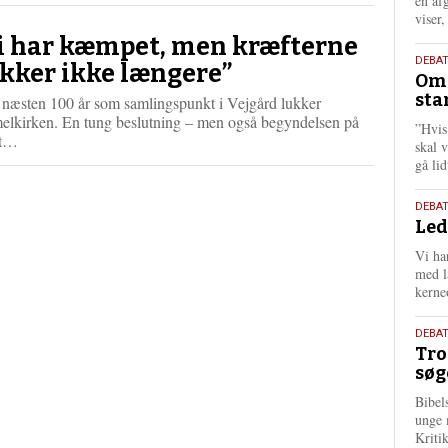
én af
viser
i har kæmpet, men kræfterne
9.
DEBA
kker ikke længere”
Oms
juli
sta
r næsten 100 år som samlingspunkt i Vejgård lukker
202
elkirken. En tung beslutning – men også begyndelsen på
”Hvis
L
yt…
skal 
æ
gå li
s
m
10.
DEBA
e
Led
juni
r
202
e
Vi har
med lå
kerne
2.
DEBAT
Tro
juni
søg
202
Bibel
unge 
Kriti