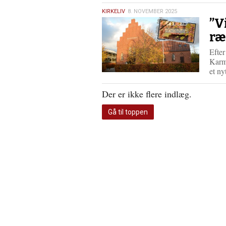
8.
KIRKELIV
8. NOVEMBER 2025
”V
november
2025
ræ
Efte
Karm
et n
Der er ikke flere indlæg.
Gå til toppen