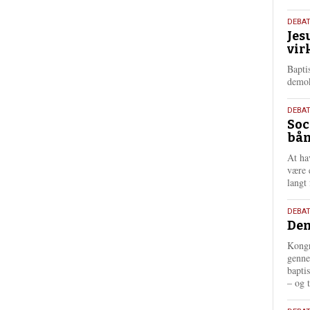
18.
DEBA
Jes
maj
vir
202
Bapti
demok
18.
DEBA
Soc
maj
bån
202
At ha
være 
langt 
18.
DEBAT
Dem
maj
202
Kongr
genne
bapti
– og t