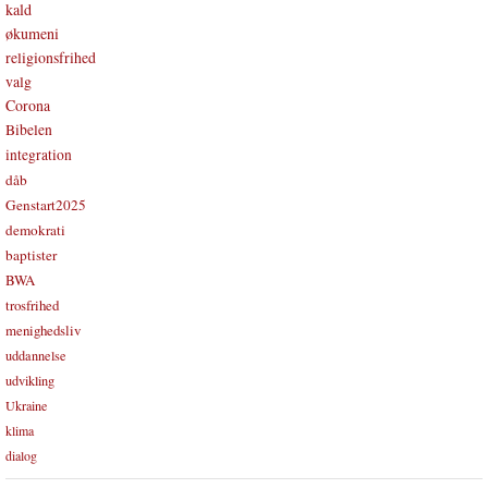
kald
økumeni
religionsfrihed
valg
Corona
Bibelen
integration
dåb
Genstart2025
demokrati
baptister
BWA
trosfrihed
menighedsliv
uddannelse
udvikling
Ukraine
klima
dialog