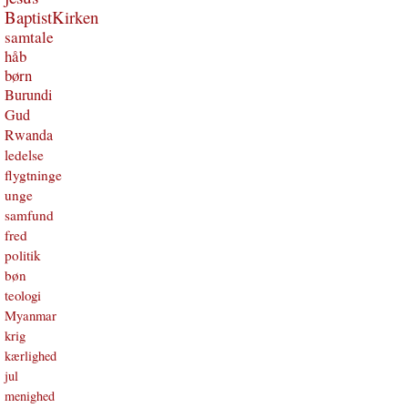
BaptistKirken
samtale
håb
børn
Burundi
Gud
Rwanda
ledelse
flygtninge
unge
samfund
fred
politik
bøn
teologi
Myanmar
krig
kærlighed
jul
menighed