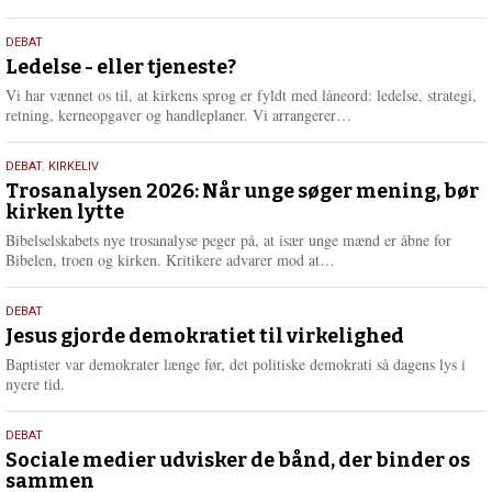
æ
s
10.
DEBAT
m
juni
Ledelse - eller tjeneste?
e
2026
r
Vi har vænnet os til, at kirkens sprog er fyldt med låneord: ledelse, strategi,
e
L
retning, kerneopgaver og handleplaner. Vi arrangerer…
æ
s
2.
DEBAT
,
KIRKELIV
m
juni
Trosanalysen 2026: Når unge søger mening, bør
e
kirken lytte
2026
r
e
Bibelselskabets nye trosanalyse peger på, at især unge mænd er åbne for
L
Bibelen, troen og kirken. Kritikere advarer mod at…
æ
s
18.
DEBAT
m
maj
Jesus gjorde demokratiet til virkelighed
e
2026
r
Baptister var demokrater længe før, det politiske demokrati så dagens lys i
e
nyere tid.
18.
DEBAT
maj
Sociale medier udvisker de bånd, der binder os
sammen
2026