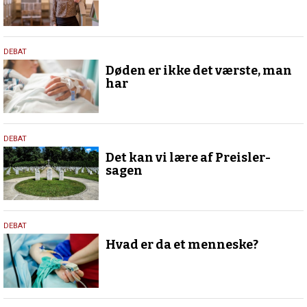
12.
DEBAT
februar
Døden er ikke det værste, man
2025
har
12.
DEBAT
februar
Det kan vi lære af Preisler-
2025
sagen
12.
DEBAT
februar
Hvad er da et menneske?
2025