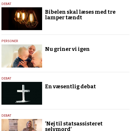
12.
DEBAT
februar
Bibelen skal læses med tre
2025
lamper tændt
12.
PERSONER
februar
Nu griner vi igen
2025
12.
DEBAT
februar
En væsentlig debat
2025
12.
DEBAT
februar
’Nej til statsassisteret
2025
selvmord’