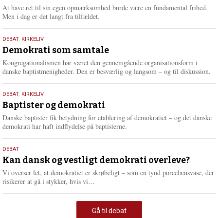
At have ret til sin egen opmærksomhed burde være en fundamental frihed.
Men i dag er det langt fra tilfældet.
18.
DEBAT
,
KIRKELIV
maj
Demokrati som samtale
2026
Kongregationalismen har været den gennemgående organisationsform i
danske baptistmenigheder. Den er besværlig og langsom – og til diskussion.
18.
DEBAT
,
KIRKELIV
maj
Baptister og demokrati
2026
Danske baptister fik betydning for etablering af demokratiet – og det danske
demokrati har haft indflydelse på baptisterne.
18.
DEBAT
maj
Kan dansk og vestligt demokrati overleve?
2026
Vi overser let, at demokratiet er skrøbeligt – som en tynd porcelænsvase, der
L
risikerer at gå i stykker, hvis vi…
æ
s
m
Gå til debat
e