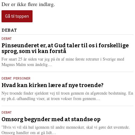
Der er ikke flere indlæg.
Gå til toppen
Debat
DEBAT
5.
DEBAT
august
Pinseunderet er, at Gud taler til os i forskellige
sprog, som vi kan forstå
2026
For snart 25 år siden var jeg på én af mine første retræter i Sverige med
L
Magnus Malm som åndelig…
æ
s
25.
DEBAT
,
PERSONER
m
juli
Hvad kan kirken lære af nye troende?
e
2026
r
Nye troende finder sjældent vej til troen gennem én afgørende beslutning. En
e
L
ny ph.d.-afhandling viser, at troen vokser frem gennem…
æ
s
9.
DEBAT
m
juli
Omsorg begynder med at standse op
e
2026
r
”Hvis vi vil slå hul igennem til andre mennesker, skal vi gøre det uventede.
e
L
Omsorg handler om at gå lidt…