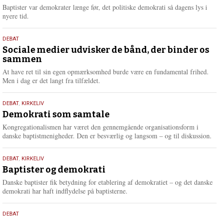
2026
r
Baptister var demokrater længe før, det politiske demokrati så dagens lys i
e
nyere tid.
18.
DEBAT
maj
Sociale medier udvisker de bånd, der binder os
sammen
2026
At have ret til sin egen opmærksomhed burde være en fundamental frihed.
Men i dag er det langt fra tilfældet.
18.
DEBAT
,
KIRKELIV
maj
Demokrati som samtale
2026
Kongregationalismen har været den gennemgående organisationsform i
danske baptistmenigheder. Den er besværlig og langsom – og til diskussion.
18.
DEBAT
,
KIRKELIV
maj
Baptister og demokrati
2026
Danske baptister fik betydning for etablering af demokratiet – og det danske
demokrati har haft indflydelse på baptisterne.
18.
DEBAT