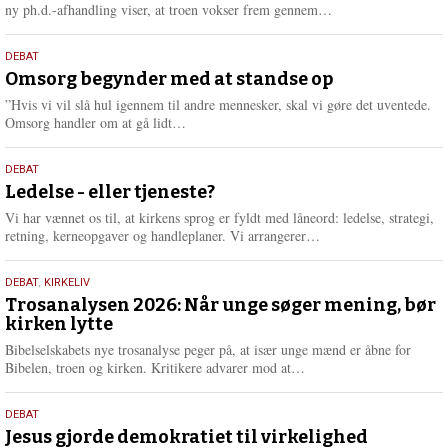
e
L
ny ph.d.-afhandling viser, at troen vokser frem gennem…
æ
s
9.
DEBAT
m
juli
Omsorg begynder med at standse op
e
2026
r
”Hvis vi vil slå hul igennem til andre mennesker, skal vi gøre det uventede.
e
L
Omsorg handler om at gå lidt…
æ
s
10.
DEBAT
m
juni
Ledelse - eller tjeneste?
e
2026
r
Vi har vænnet os til, at kirkens sprog er fyldt med låneord: ledelse, strategi,
e
L
retning, kerneopgaver og handleplaner. Vi arrangerer…
æ
s
2.
DEBAT
,
KIRKELIV
m
juni
Trosanalysen 2026: Når unge søger mening, bør
e
kirken lytte
2026
r
e
Bibelselskabets nye trosanalyse peger på, at især unge mænd er åbne for
L
Bibelen, troen og kirken. Kritikere advarer mod at…
æ
s
18.
DEBAT
m
maj
Jesus gjorde demokratiet til virkelighed
e