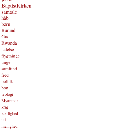
BaptistKirken
samtale
håb
børn
Burundi
Gud
Rwanda
ledelse
flygtninge
unge
samfund
fred
politik
bøn
teologi
Myanmar
krig
kærlighed
jul
menighed