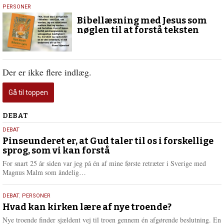
15.
PERSONER
august
Bibellæsning med Jesus som
2025
nøglen til at forstå teksten
Der er ikke flere indlæg.
Gå til toppen
Debat
DEBAT
5.
DEBAT
august
Pinseunderet er, at Gud taler til os i forskellige
sprog, som vi kan forstå
2026
For snart 25 år siden var jeg på én af mine første retræter i Sverige med
L
Magnus Malm som åndelig…
æ
s
25.
DEBAT
,
PERSONER
m
juli
Hvad kan kirken lære af nye troende?
e
2026
r
Nye troende finder sjældent vej til troen gennem én afgørende beslutning. En