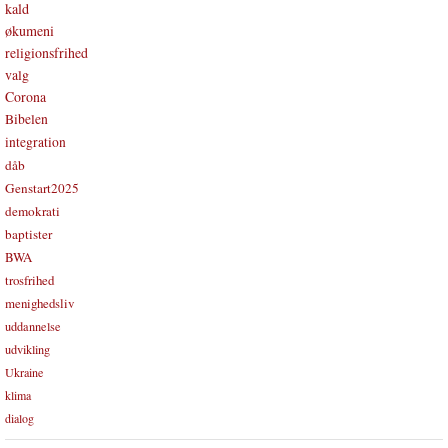
kald
økumeni
religionsfrihed
valg
Corona
Bibelen
integration
dåb
Genstart2025
demokrati
baptister
BWA
trosfrihed
menighedsliv
uddannelse
udvikling
Ukraine
klima
dialog