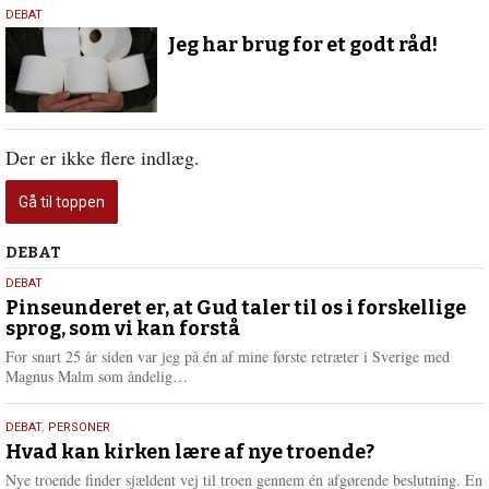
13.
DEBAT
marts
Jeg har brug for et godt råd!
2025
Der er ikke flere indlæg.
Gå til toppen
Debat
DEBAT
5.
DEBAT
august
Pinseunderet er, at Gud taler til os i forskellige
sprog, som vi kan forstå
2026
For snart 25 år siden var jeg på én af mine første retræter i Sverige med
L
Magnus Malm som åndelig…
æ
s
25.
DEBAT
,
PERSONER
m
juli
Hvad kan kirken lære af nye troende?
e
2026
r
Nye troende finder sjældent vej til troen gennem én afgørende beslutning. En