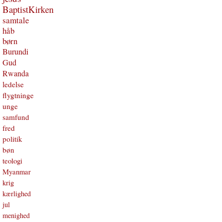
BaptistKirken
samtale
håb
børn
Burundi
Gud
Rwanda
ledelse
flygtninge
unge
samfund
fred
politik
bøn
teologi
Myanmar
krig
kærlighed
jul
menighed