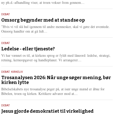
e
L
ny ph.d.-afhandling viser, at troen vokser frem gennem…
æ
s
9.
DEBAT
m
juli
Omsorg begynder med at standse op
e
2026
r
”Hvis vi vil slå hul igennem til andre mennesker, skal vi gøre det uventede.
e
L
Omsorg handler om at gå lidt…
æ
s
10.
DEBAT
m
juni
Ledelse - eller tjeneste?
e
2026
r
Vi har vænnet os til, at kirkens sprog er fyldt med låneord: ledelse, strategi,
e
L
retning, kerneopgaver og handleplaner. Vi arrangerer…
æ
s
2.
DEBAT
,
KIRKELIV
m
juni
Trosanalysen 2026: Når unge søger mening, bør
e
kirken lytte
2026
r
e
Bibelselskabets nye trosanalyse peger på, at især unge mænd er åbne for
L
Bibelen, troen og kirken. Kritikere advarer mod at…
æ
s
18.
DEBAT
m
maj
Jesus gjorde demokratiet til virkelighed
e