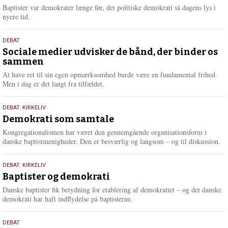
2026
r
Baptister var demokrater længe før, det politiske demokrati så dagens lys i
e
nyere tid.
18.
DEBAT
maj
Sociale medier udvisker de bånd, der binder os
sammen
2026
At have ret til sin egen opmærksomhed burde være en fundamental frihed.
Men i dag er det langt fra tilfældet.
18.
DEBAT
,
KIRKELIV
maj
Demokrati som samtale
2026
Kongregationalismen har været den gennemgående organisationsform i
danske baptistmenigheder. Den er besværlig og langsom – og til diskussion.
18.
DEBAT
,
KIRKELIV
maj
Baptister og demokrati
2026
Danske baptister fik betydning for etablering af demokratiet – og det danske
demokrati har haft indflydelse på baptisterne.
18.
DEBAT