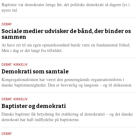
2026
r
Baptister var demokrater længe før, det politiske demokrati så dagens lys i
e
nyere tid.
18.
DEBAT
maj
Sociale medier udvisker de bånd, der binder os
sammen
2026
At have ret til sin egen opmærksomhed burde være en fundamental frihed.
Men i dag er det langt fra tilfældet.
18.
DEBAT
,
KIRKELIV
maj
Demokrati som samtale
2026
Kongregationalismen har været den gennemgående organisationsform i
danske baptistmenigheder. Den er besværlig og langsom – og til diskussion.
18.
DEBAT
,
KIRKELIV
maj
Baptister og demokrati
2026
Danske baptister fik betydning for etablering af demokratiet – og det danske
demokrati har haft indflydelse på baptisterne.
18.
DEBAT