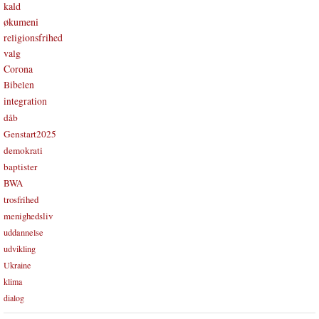
kald
økumeni
religionsfrihed
valg
Corona
Bibelen
integration
dåb
Genstart2025
demokrati
baptister
BWA
trosfrihed
menighedsliv
uddannelse
udvikling
Ukraine
klima
dialog