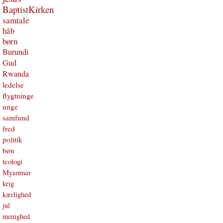
BaptistKirken
samtale
håb
børn
Burundi
Gud
Rwanda
ledelse
flygtninge
unge
samfund
fred
politik
bøn
teologi
Myanmar
krig
kærlighed
jul
menighed