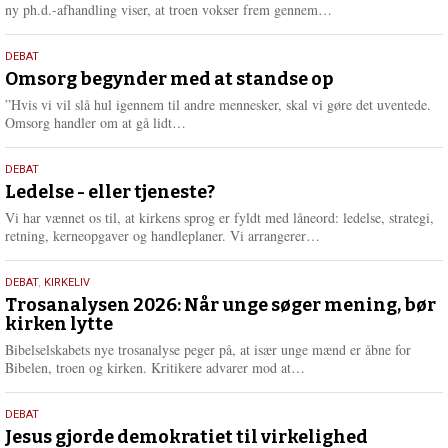
e
L
ny ph.d.-afhandling viser, at troen vokser frem gennem…
æ
s
9.
DEBAT
m
juli
Omsorg begynder med at standse op
e
2026
r
”Hvis vi vil slå hul igennem til andre mennesker, skal vi gøre det uventede.
e
L
Omsorg handler om at gå lidt…
æ
s
10.
DEBAT
m
juni
Ledelse - eller tjeneste?
e
2026
r
Vi har vænnet os til, at kirkens sprog er fyldt med låneord: ledelse, strategi,
e
L
retning, kerneopgaver og handleplaner. Vi arrangerer…
æ
s
2.
DEBAT
,
KIRKELIV
m
juni
Trosanalysen 2026: Når unge søger mening, bør
e
kirken lytte
2026
r
e
Bibelselskabets nye trosanalyse peger på, at især unge mænd er åbne for
L
Bibelen, troen og kirken. Kritikere advarer mod at…
æ
s
18.
DEBAT
m
maj
Jesus gjorde demokratiet til virkelighed
e