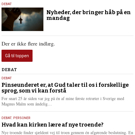
12.
DEBAT
februar
Nyheder, der bringer håb på en
2026
mandag
Der er ikke flere indlæg.
Gå til toppen
Debat
DEBAT
5.
DEBAT
august
Pinseunderet er, at Gud taler til os i forskellige
sprog, som vi kan forstå
2026
For snart 25 år siden var jeg på én af mine første retræter i Sverige med
L
Magnus Malm som åndelig…
æ
s
25.
DEBAT
,
PERSONER
m
juli
Hvad kan kirken lære af nye troende?
e
2026
r
Nye troende finder sjældent vej til troen gennem én afgørende beslutning. En