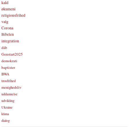
kald
økumeni
religionsfrihed
valg
Corona
Bibelen
integration
dåb
Genstart2025
demokrati
baptister
BWA
trosfrihed
menighedsliv
uddannelse
udvikling
Ukraine
klima
dialog