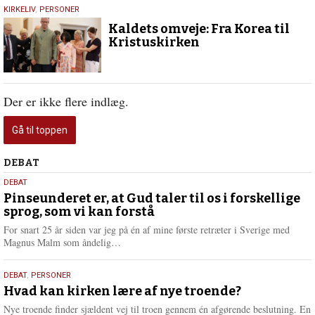
19.
KIRKELIV
,
PERSONER
september
Kaldets omveje: Fra Korea til
2024
Kristuskirken
Der er ikke flere indlæg.
Gå til toppen
Debat
DEBAT
5.
DEBAT
august
Pinseunderet er, at Gud taler til os i forskellige
sprog, som vi kan forstå
2026
For snart 25 år siden var jeg på én af mine første retræter i Sverige med
L
Magnus Malm som åndelig…
æ
s
25.
DEBAT
,
PERSONER
m
juli
Hvad kan kirken lære af nye troende?
e
2026
r
Nye troende finder sjældent vej til troen gennem én afgørende beslutning. En