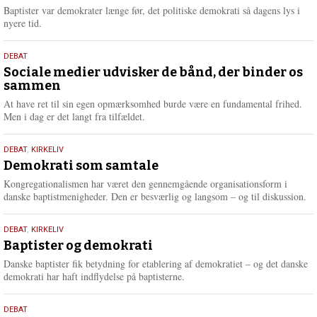
2026
r
Baptister var demokrater længe før, det politiske demokrati så dagens lys i
e
nyere tid.
18.
DEBAT
maj
Sociale medier udvisker de bånd, der binder os
sammen
2026
At have ret til sin egen opmærksomhed burde være en fundamental frihed.
Men i dag er det langt fra tilfældet.
18.
DEBAT
,
KIRKELIV
maj
Demokrati som samtale
2026
Kongregationalismen har været den gennemgående organisationsform i
danske baptistmenigheder. Den er besværlig og langsom – og til diskussion.
18.
DEBAT
,
KIRKELIV
maj
Baptister og demokrati
2026
Danske baptister fik betydning for etablering af demokratiet – og det danske
demokrati har haft indflydelse på baptisterne.
18.
DEBAT