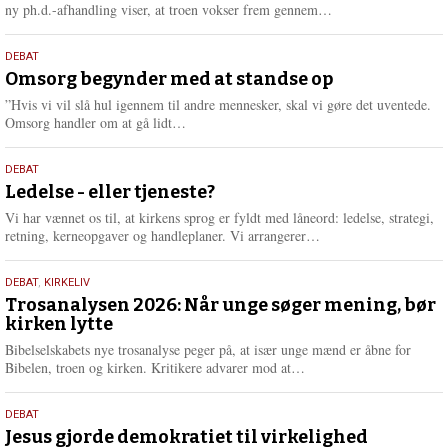
e
L
ny ph.d.-afhandling viser, at troen vokser frem gennem…
æ
s
9.
DEBAT
m
juli
Omsorg begynder med at standse op
e
2026
r
”Hvis vi vil slå hul igennem til andre mennesker, skal vi gøre det uventede.
e
L
Omsorg handler om at gå lidt…
æ
s
10.
DEBAT
m
juni
Ledelse - eller tjeneste?
e
2026
r
Vi har vænnet os til, at kirkens sprog er fyldt med låneord: ledelse, strategi,
e
L
retning, kerneopgaver og handleplaner. Vi arrangerer…
æ
s
2.
DEBAT
,
KIRKELIV
m
juni
Trosanalysen 2026: Når unge søger mening, bør
e
kirken lytte
2026
r
e
Bibelselskabets nye trosanalyse peger på, at især unge mænd er åbne for
L
Bibelen, troen og kirken. Kritikere advarer mod at…
æ
s
18.
DEBAT
m
maj
Jesus gjorde demokratiet til virkelighed
e