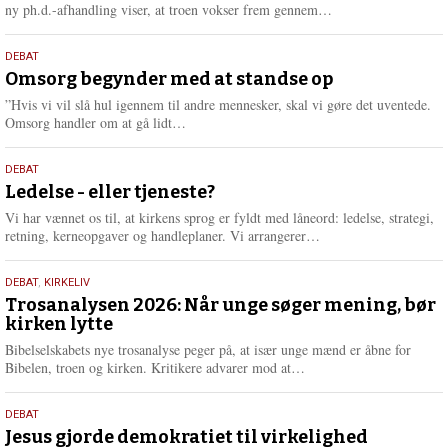
e
L
ny ph.d.-afhandling viser, at troen vokser frem gennem…
æ
s
9.
DEBAT
m
juli
Omsorg begynder med at standse op
e
2026
r
”Hvis vi vil slå hul igennem til andre mennesker, skal vi gøre det uventede.
e
L
Omsorg handler om at gå lidt…
æ
s
10.
DEBAT
m
juni
Ledelse - eller tjeneste?
e
2026
r
Vi har vænnet os til, at kirkens sprog er fyldt med låneord: ledelse, strategi,
e
L
retning, kerneopgaver og handleplaner. Vi arrangerer…
æ
s
2.
DEBAT
,
KIRKELIV
m
juni
Trosanalysen 2026: Når unge søger mening, bør
e
kirken lytte
2026
r
e
Bibelselskabets nye trosanalyse peger på, at især unge mænd er åbne for
L
Bibelen, troen og kirken. Kritikere advarer mod at…
æ
s
18.
DEBAT
m
maj
Jesus gjorde demokratiet til virkelighed
e