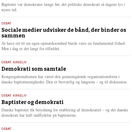
2026
r
Baptister var demokrater længe før, det politiske demokrati så dagens lys i
e
nyere tid.
18.
DEBAT
maj
Sociale medier udvisker de bånd, der binder os
sammen
2026
At have ret til sin egen opmærksomhed burde være en fundamental frihed.
Men i dag er det langt fra tilfældet.
18.
DEBAT
,
KIRKELIV
maj
Demokrati som samtale
2026
Kongregationalismen har været den gennemgående organisationsform i
danske baptistmenigheder. Den er besværlig og langsom – og til diskussion.
18.
DEBAT
,
KIRKELIV
maj
Baptister og demokrati
2026
Danske baptister fik betydning for etablering af demokratiet – og det danske
demokrati har haft indflydelse på baptisterne.
18.
DEBAT