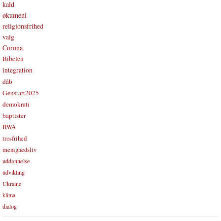
kald
økumeni
religionsfrihed
valg
Corona
Bibelen
integration
dåb
Genstart2025
demokrati
baptister
BWA
trosfrihed
menighedsliv
uddannelse
udvikling
Ukraine
klima
dialog