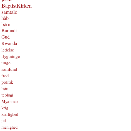
BaptistKirken
samtale
håb
børn
Burundi
Gud
Rwanda
ledelse
flygtninge
unge
samfund
fred
politik
bøn
teologi
Myanmar
krig
kærlighed
jul
menighed