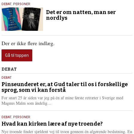
8.
DEBAT
,
PERSONER
februar
Det er om natten, man ser
2026
nordlys
Der er ikke flere indlæg.
Gå til toppen
Debat
DEBAT
5.
DEBAT
august
Pinseunderet er, at Gud taler til os i forskellige
sprog, som vi kan forstå
2026
For snart 25 år siden var jeg på én af mine første retræter i Sverige med
L
Magnus Malm som åndelig…
æ
s
25.
DEBAT
,
PERSONER
m
juli
Hvad kan kirken lære af nye troende?
e
2026
r
Nye troende finder sjældent vej til troen gennem én afgørende beslutning. En