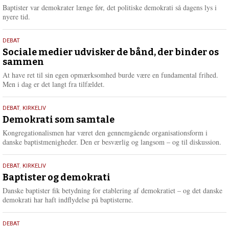
2026
r
Baptister var demokrater længe før, det politiske demokrati så dagens lys i
e
nyere tid.
18.
DEBAT
maj
Sociale medier udvisker de bånd, der binder os
sammen
2026
At have ret til sin egen opmærksomhed burde være en fundamental frihed.
Men i dag er det langt fra tilfældet.
18.
DEBAT
,
KIRKELIV
maj
Demokrati som samtale
2026
Kongregationalismen har været den gennemgående organisationsform i
danske baptistmenigheder. Den er besværlig og langsom – og til diskussion.
18.
DEBAT
,
KIRKELIV
maj
Baptister og demokrati
2026
Danske baptister fik betydning for etablering af demokratiet – og det danske
demokrati har haft indflydelse på baptisterne.
18.
DEBAT