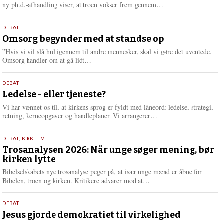
e
L
ny ph.d.-afhandling viser, at troen vokser frem gennem…
æ
s
9.
DEBAT
m
juli
Omsorg begynder med at standse op
e
2026
r
”Hvis vi vil slå hul igennem til andre mennesker, skal vi gøre det uventede.
e
L
Omsorg handler om at gå lidt…
æ
s
10.
DEBAT
m
juni
Ledelse - eller tjeneste?
e
2026
r
Vi har vænnet os til, at kirkens sprog er fyldt med låneord: ledelse, strategi,
e
L
retning, kerneopgaver og handleplaner. Vi arrangerer…
æ
s
2.
DEBAT
,
KIRKELIV
m
juni
Trosanalysen 2026: Når unge søger mening, bør
e
kirken lytte
2026
r
e
Bibelselskabets nye trosanalyse peger på, at især unge mænd er åbne for
L
Bibelen, troen og kirken. Kritikere advarer mod at…
æ
s
18.
DEBAT
m
maj
Jesus gjorde demokratiet til virkelighed
e