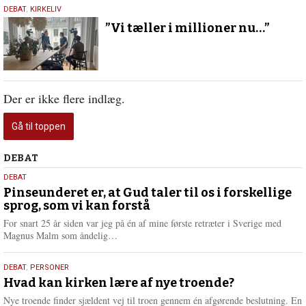
13.
DEBAT
,
KIRKELIV
oktober
”Vi tæller i millioner nu…”
2024
Der er ikke flere indlæg.
Gå til toppen
Debat
DEBAT
5.
DEBAT
august
Pinseunderet er, at Gud taler til os i forskellige
sprog, som vi kan forstå
2026
For snart 25 år siden var jeg på én af mine første retræter i Sverige med
L
Magnus Malm som åndelig…
æ
s
25.
DEBAT
,
PERSONER
m
juli
Hvad kan kirken lære af nye troende?
e
2026
r
Nye troende finder sjældent vej til troen gennem én afgørende beslutning. En