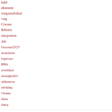
kald
økumeni
religionsfrihed
valg
Corona
Bibelen
integration
dåb
Genstart2025
demokrati
baptister
BWA
trosfrihed
menighedsliv
uddannelse
udvikling
Ukraine
klima
dialog