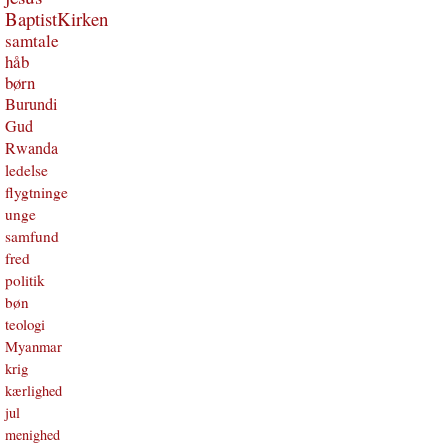
BaptistKirken
samtale
håb
børn
Burundi
Gud
Rwanda
ledelse
flygtninge
unge
samfund
fred
politik
bøn
teologi
Myanmar
krig
kærlighed
jul
menighed