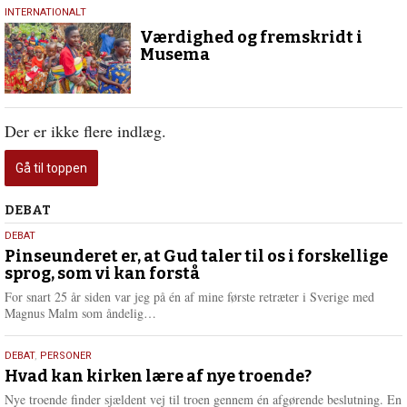
21.
INTERNATIONALT
juli
Værdighed og fremskridt i
2025
Musema
Der er ikke flere indlæg.
Gå til toppen
Debat
DEBAT
5.
DEBAT
august
Pinseunderet er, at Gud taler til os i forskellige
sprog, som vi kan forstå
2026
For snart 25 år siden var jeg på én af mine første retræter i Sverige med
L
Magnus Malm som åndelig…
æ
s
25.
DEBAT
,
PERSONER
m
juli
Hvad kan kirken lære af nye troende?
e
2026
r
Nye troende finder sjældent vej til troen gennem én afgørende beslutning. En