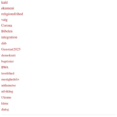
kald
økumeni
religionsfrihed
valg
Corona
Bibelen
integration
dåb
Genstart2025
demokrati
baptister
BWA
trosfrihed
menighedsliv
uddannelse
udvikling
Ukraine
klima
dialog