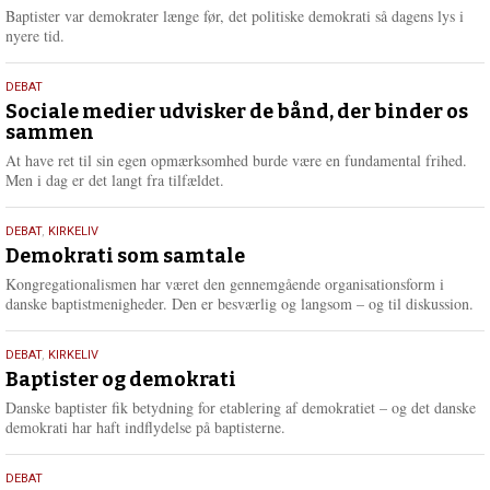
2026
r
Baptister var demokrater længe før, det politiske demokrati så dagens lys i
e
nyere tid.
18.
DEBAT
maj
Sociale medier udvisker de bånd, der binder os
sammen
2026
At have ret til sin egen opmærksomhed burde være en fundamental frihed.
Men i dag er det langt fra tilfældet.
18.
DEBAT
,
KIRKELIV
maj
Demokrati som samtale
2026
Kongregationalismen har været den gennemgående organisationsform i
danske baptistmenigheder. Den er besværlig og langsom – og til diskussion.
18.
DEBAT
,
KIRKELIV
maj
Baptister og demokrati
2026
Danske baptister fik betydning for etablering af demokratiet – og det danske
demokrati har haft indflydelse på baptisterne.
18.
DEBAT