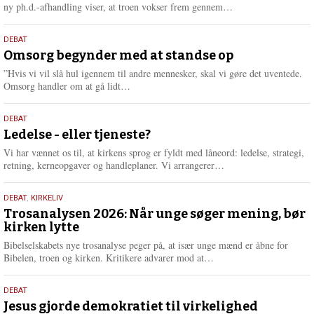
e
L
ny ph.d.-afhandling viser, at troen vokser frem gennem…
æ
s
9.
DEBAT
m
juli
Omsorg begynder med at standse op
e
2026
r
”Hvis vi vil slå hul igennem til andre mennesker, skal vi gøre det uventede.
e
L
Omsorg handler om at gå lidt…
æ
s
10.
DEBAT
m
juni
Ledelse - eller tjeneste?
e
2026
r
Vi har vænnet os til, at kirkens sprog er fyldt med låneord: ledelse, strategi,
e
L
retning, kerneopgaver og handleplaner. Vi arrangerer…
æ
s
2.
DEBAT
,
KIRKELIV
m
juni
Trosanalysen 2026: Når unge søger mening, bør
e
kirken lytte
2026
r
e
Bibelselskabets nye trosanalyse peger på, at især unge mænd er åbne for
L
Bibelen, troen og kirken. Kritikere advarer mod at…
æ
s
18.
DEBAT
m
maj
Jesus gjorde demokratiet til virkelighed
e