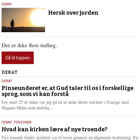
12.
DEBAT
september
Hersk over jorden
2024
Der er ikke flere indlæg.
Gå til toppen
Debat
DEBAT
5.
DEBAT
august
Pinseunderet er, at Gud taler til os i forskellige
sprog, som vi kan forstå
2026
For snart 25 år siden var jeg på én af mine første retræter i Sverige med
L
Magnus Malm som åndelig…
æ
s
25.
DEBAT
,
PERSONER
m
juli
Hvad kan kirken lære af nye troende?
e
2026
r
Nye troende finder sjældent vej til troen gennem én afgørende beslutning. En