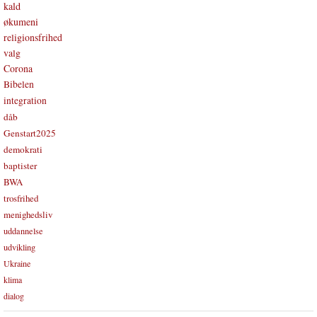
kald
økumeni
religionsfrihed
valg
Corona
Bibelen
integration
dåb
Genstart2025
demokrati
baptister
BWA
trosfrihed
menighedsliv
uddannelse
udvikling
Ukraine
klima
dialog