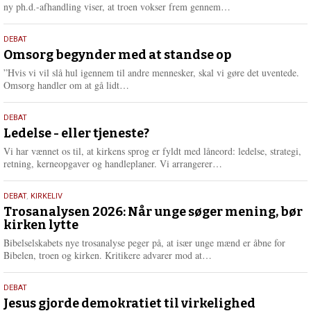
e
L
ny ph.d.-afhandling viser, at troen vokser frem gennem…
æ
s
9.
DEBAT
m
juli
Omsorg begynder med at standse op
e
2026
r
”Hvis vi vil slå hul igennem til andre mennesker, skal vi gøre det uventede.
e
L
Omsorg handler om at gå lidt…
æ
s
10.
DEBAT
m
juni
Ledelse - eller tjeneste?
e
2026
r
Vi har vænnet os til, at kirkens sprog er fyldt med låneord: ledelse, strategi,
e
L
retning, kerneopgaver og handleplaner. Vi arrangerer…
æ
s
2.
DEBAT
,
KIRKELIV
m
juni
Trosanalysen 2026: Når unge søger mening, bør
e
kirken lytte
2026
r
e
Bibelselskabets nye trosanalyse peger på, at især unge mænd er åbne for
L
Bibelen, troen og kirken. Kritikere advarer mod at…
æ
s
18.
DEBAT
m
maj
Jesus gjorde demokratiet til virkelighed
e