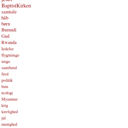
BaptistKirken
samtale
håb
børn
Burundi
Gud
Rwanda
ledelse
flygtninge
unge
samfund
fred
politik
bøn
teologi
Myanmar
krig
kærlighed
jul
menighed