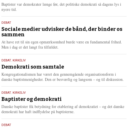
2026
r
Baptister var demokrater længe før, det politiske demokrati så dagens lys i
e
nyere tid.
18.
DEBAT
maj
Sociale medier udvisker de bånd, der binder os
sammen
2026
At have ret til sin egen opmærksomhed burde være en fundamental frihed.
Men i dag er det langt fra tilfældet.
18.
DEBAT
,
KIRKELIV
maj
Demokrati som samtale
2026
Kongregationalismen har været den gennemgående organisationsform i
danske baptistmenigheder. Den er besværlig og langsom – og til diskussion.
18.
DEBAT
,
KIRKELIV
maj
Baptister og demokrati
2026
Danske baptister fik betydning for etablering af demokratiet – og det danske
demokrati har haft indflydelse på baptisterne.
18.
DEBAT