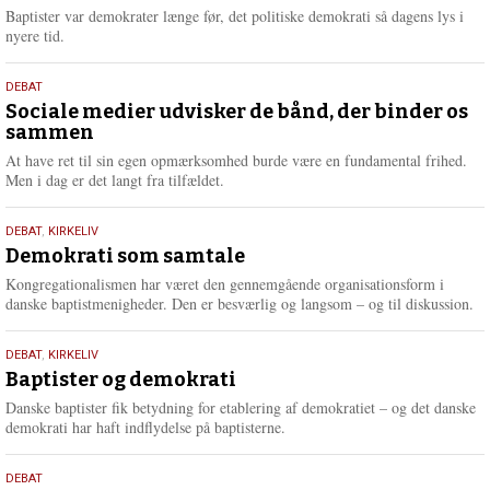
2026
r
Baptister var demokrater længe før, det politiske demokrati så dagens lys i
e
nyere tid.
18.
DEBAT
maj
Sociale medier udvisker de bånd, der binder os
sammen
2026
At have ret til sin egen opmærksomhed burde være en fundamental frihed.
Men i dag er det langt fra tilfældet.
18.
DEBAT
,
KIRKELIV
maj
Demokrati som samtale
2026
Kongregationalismen har været den gennemgående organisationsform i
danske baptistmenigheder. Den er besværlig og langsom – og til diskussion.
18.
DEBAT
,
KIRKELIV
maj
Baptister og demokrati
2026
Danske baptister fik betydning for etablering af demokratiet – og det danske
demokrati har haft indflydelse på baptisterne.
18.
DEBAT