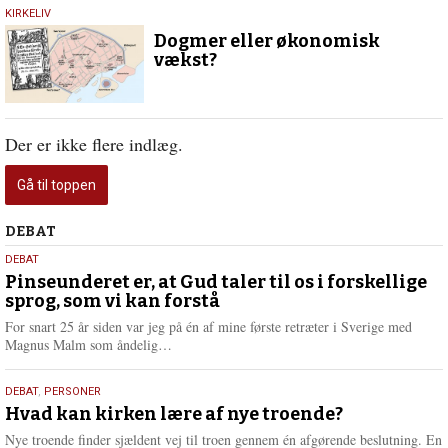
21.
KIRKELIV
juli
Dogmer eller økonomisk
2025
vækst?
Der er ikke flere indlæg.
Gå til toppen
Debat
DEBAT
5.
DEBAT
august
Pinseunderet er, at Gud taler til os i forskellige
sprog, som vi kan forstå
2026
For snart 25 år siden var jeg på én af mine første retræter i Sverige med
L
Magnus Malm som åndelig…
æ
s
25.
DEBAT
,
PERSONER
m
juli
Hvad kan kirken lære af nye troende?
e
2026
r
Nye troende finder sjældent vej til troen gennem én afgørende beslutning. En