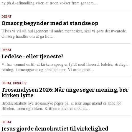
e
L
ny ph.d.-afhandling viser, at troen vokser frem gennem…
æ
s
9.
DEBAT
m
juli
Omsorg begynder med at standse op
e
2026
r
”Hvis vi vil slå hul igennem til andre mennesker, skal vi gøre det uventede.
e
L
Omsorg handler om at gå lidt…
æ
s
10.
DEBAT
m
juni
Ledelse - eller tjeneste?
e
2026
r
Vi har vænnet os til, at kirkens sprog er fyldt med låneord: ledelse, strategi,
e
L
retning, kerneopgaver og handleplaner. Vi arrangerer…
æ
s
2.
DEBAT
,
KIRKELIV
m
juni
Trosanalysen 2026: Når unge søger mening, bør
e
kirken lytte
2026
r
e
Bibelselskabets nye trosanalyse peger på, at især unge mænd er åbne for
L
Bibelen, troen og kirken. Kritikere advarer mod at…
æ
s
18.
DEBAT
m
maj
Jesus gjorde demokratiet til virkelighed
e