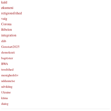
kald
økumeni
religionsfrihed
valg
Corona
Bibelen
integration
dåb
Genstart2025
demokrati
baptister
BWA
trosfrihed
menighedsliv
uddannelse
udvikling
Ukraine
klima
dialog