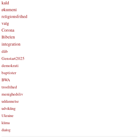
kald
økumeni
religionsfrihed
valg
Corona
Bibelen
integration
dåb
Genstart2025
demokrati
baptister
BWA
trosfrihed
menighedsliv
uddannelse
udvikling
Ukraine
klima
dialog