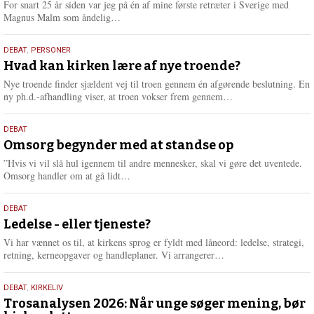
For snart 25 år siden var jeg på én af mine første retræter i Sverige med
L
Magnus Malm som åndelig…
æ
s
25.
DEBAT
,
PERSONER
m
juli
Hvad kan kirken lære af nye troende?
e
2026
r
Nye troende finder sjældent vej til troen gennem én afgørende beslutning. En
e
L
ny ph.d.-afhandling viser, at troen vokser frem gennem…
æ
s
9.
DEBAT
m
juli
Omsorg begynder med at standse op
e
2026
r
”Hvis vi vil slå hul igennem til andre mennesker, skal vi gøre det uventede.
e
L
Omsorg handler om at gå lidt…
æ
s
10.
DEBAT
m
juni
Ledelse - eller tjeneste?
e
2026
r
Vi har vænnet os til, at kirkens sprog er fyldt med låneord: ledelse, strategi,
e
L
retning, kerneopgaver og handleplaner. Vi arrangerer…
æ
s
2.
DEBAT
,
KIRKELIV
m
juni
Trosanalysen 2026: Når unge søger mening, bør
e