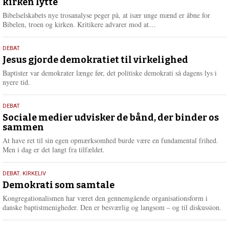
kirken lytte
2026
r
e
Bibelselskabets nye trosanalyse peger på, at især unge mænd er åbne for
L
Bibelen, troen og kirken. Kritikere advarer mod at…
æ
s
18.
DEBAT
m
maj
Jesus gjorde demokratiet til virkelighed
e
2026
r
Baptister var demokrater længe før, det politiske demokrati så dagens lys i
e
nyere tid.
18.
DEBAT
maj
Sociale medier udvisker de bånd, der binder os
sammen
2026
At have ret til sin egen opmærksomhed burde være en fundamental frihed.
Men i dag er det langt fra tilfældet.
18.
DEBAT
,
KIRKELIV
maj
Demokrati som samtale
2026
Kongregationalismen har været den gennemgående organisationsform i
danske baptistmenigheder. Den er besværlig og langsom – og til diskussion.