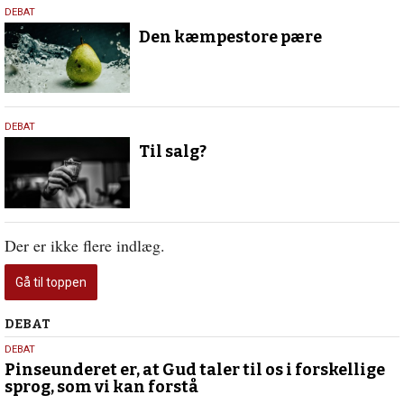
29.
DEBAT
januar
Den kæmpestore pære
2026
16.
DEBAT
januar
Til salg?
2025
Der er ikke flere indlæg.
Gå til toppen
Debat
DEBAT
5.
DEBAT
august
Pinseunderet er, at Gud taler til os i forskellige
sprog, som vi kan forstå
2026