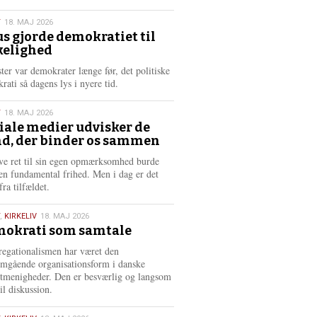
æ
s
T
18. MAJ 2026
m
us gjorde demokratiet til
e
kelighed
6
r
e
ster var demokrater længe før, det politiske
rati så dagens lys i nyere tid.
T
18. MAJ 2026
iale medier udvisker de
d, der binder os sammen
6
ve ret til sin egen opmærksomhed burde
en fundamental frihed. Men i dag er det
fra tilfældet.
,
KIRKELIV
18. MAJ 2026
okrati som samtale
6
egationalismen har været den
mgående organisationsform i danske
stmenigheder. Den er besværlig og langsom
il diskussion.