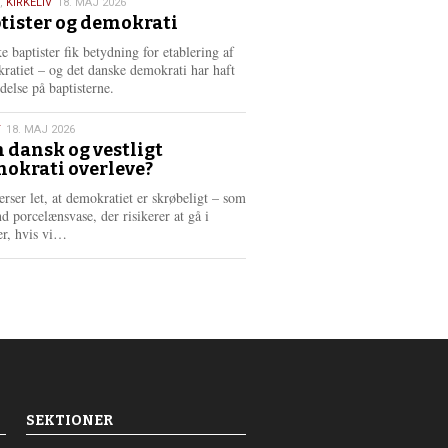
,
KIRKELIV
18. MAJ 2026
tister og demokrati
6
e baptister fik betydning for etablering af
ratiet – og det danske demokrati har haft
delse på baptisterne.
T
18. MAJ 2026
 dansk og vestligt
okrati overleve?
6
erser let, at demokratiet er skrøbeligt – som
d porcelænsvase, der risikerer at gå i
L
er, hvis vi…
æ
s
m
e
r
e
SEKTIONER