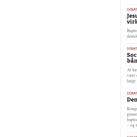
18.
DEBA
Jes
maj
vir
202
Bapti
demok
18.
DEBA
Soc
maj
bån
202
At ha
være 
langt 
18.
DEBAT
Dem
maj
202
Kongr
genne
bapti
– og t