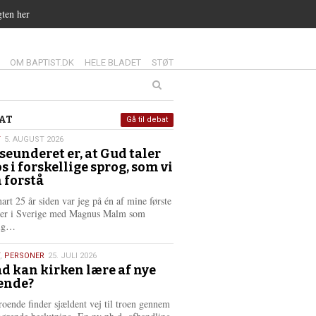
gten her
14.0:
15.0:
16.0:
OM BAPTIST.DK
HELE BLADET
STØT
at
AT
Gå til debat
T
5. AUGUST 2026
seunderet er, at Gud taler
st
os i forskellige sprog, som vi
6
 forstå
nart 25 år siden var jeg på én af mine første
ter i Sverige med Magnus Malm som
L
lig…
æ
s
,
PERSONER
25. JULI 2026
m
d kan kirken lære af nye
e
ende?
6
r
e
roende finder sjældent vej til troen gennem