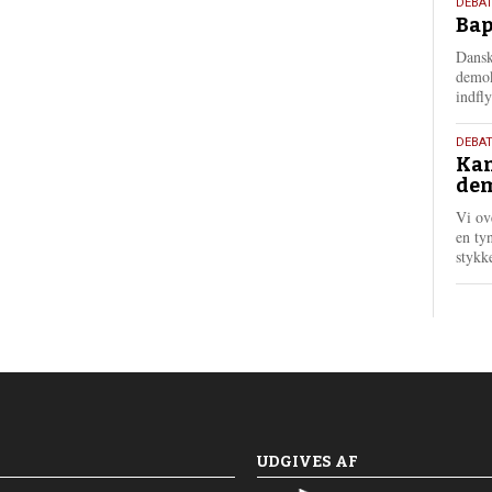
18.
DEBAT
Bap
maj
202
Dansk
demok
indfly
18.
DEBA
Kan
maj
dem
202
Vi ov
en tyn
stykk
UDGIVES AF