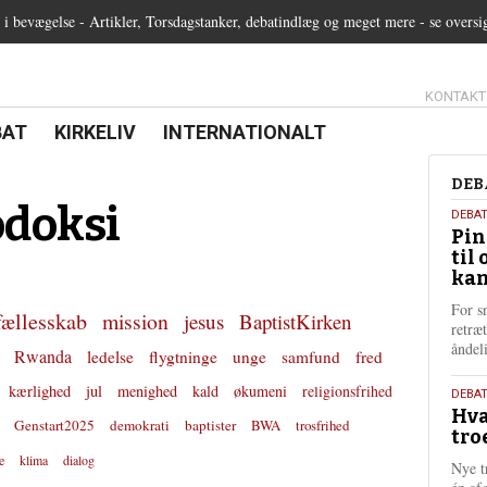
 bevægelse - Artikler, Torsdagstanker, debatindlæg og meget mere - se oversi
13.0:
KONTAKT
0:
21.0:
22.0:
BAT
KIRKELIV
INTERNATIONALT
Deb
DEB
odoksi
5.
DEBA
Pin
augu
til 
202
kan
For s
fællesskab
mission
jesus
BaptistKirken
retræ
ånde
Rwanda
ledelse
flygtninge
unge
samfund
fred
kærlighed
jul
menighed
kald
økumeni
religionsfrihed
25.
DEBAT
Hva
juli
Genstart2025
demokrati
baptister
BWA
trosfrihed
tro
202
e
klima
dialog
Nye t