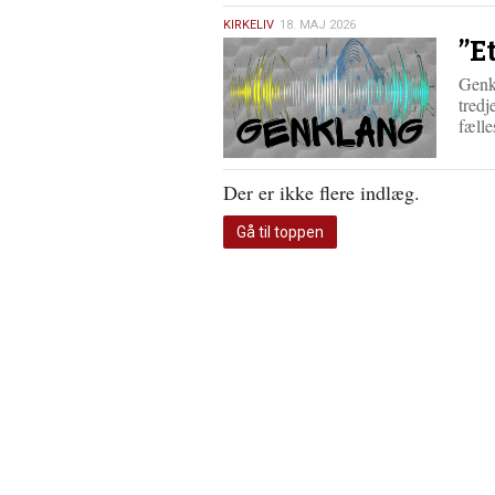
18.
KIRKELIV
18. MAJ 2026
”E
maj
2026
Genkl
tredj
fæll
Der er ikke flere indlæg.
Gå til toppen