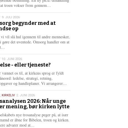
gørende beslutning. En ny ph.d.-afhandling
L
, at troen vokser frem gennem…
æ
s
T
9. JULI 2026
m
org begynder med at
e
ndse op
6
r
e
 vi vil slå hul igennem til andre mennesker,
vi gøre det uventede. Omsorg handler om at
L
dt…
æ
s
T
10. JUNI 2026
m
else - eller tjeneste?
e
6
r
 vænnet os til, at kirkens sprog er fyldt
e
neord: ledelse, strategi, retning,
L
opgaver og handleplaner. Vi arrangerer…
æ
s
,
KIRKELIV
2. JUNI 2026
m
sanalysen 2026: Når unge
e
er mening, bør kirken lytte
6
r
e
selskabets nye trosanalyse peger på, at især
mænd er åbne for Bibelen, troen og kirken.
L
kere advarer mod at…