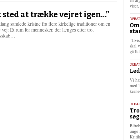
én af
viser
t sted at trække vejret igen…”
9.
DEBA
ang samlede kristne fra flere kirkelige traditioner om en
Oms
juli
e vej: Et rum for mennesker, der længes efter tro,
sta
202
L
esskab…
”Hvis
æ
skal 
s
gå li
m
e
r
10.
DEBA
e
Led
juni
202
Vi har
med lå
kerne
2.
DEBAT
Tro
juni
søg
202
Bibel
unge 
Kriti