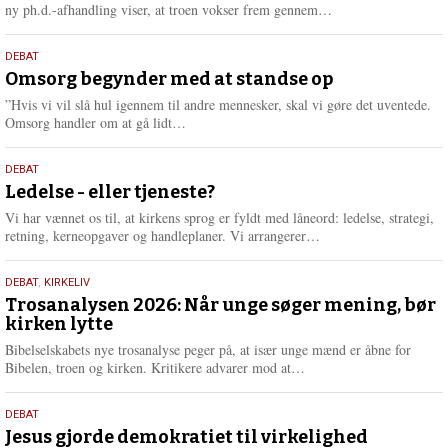
e
L
ny ph.d.-afhandling viser, at troen vokser frem gennem…
æ
s
9.
DEBAT
m
juli
Omsorg begynder med at standse op
e
2026
r
”Hvis vi vil slå hul igennem til andre mennesker, skal vi gøre det uventede.
e
L
Omsorg handler om at gå lidt…
æ
s
10.
DEBAT
m
juni
Ledelse - eller tjeneste?
e
2026
r
Vi har vænnet os til, at kirkens sprog er fyldt med låneord: ledelse, strategi,
e
L
retning, kerneopgaver og handleplaner. Vi arrangerer…
æ
s
2.
DEBAT
,
KIRKELIV
m
juni
Trosanalysen 2026: Når unge søger mening, bør
e
kirken lytte
2026
r
e
Bibelselskabets nye trosanalyse peger på, at især unge mænd er åbne for
L
Bibelen, troen og kirken. Kritikere advarer mod at…
æ
s
18.
DEBAT
m
maj
Jesus gjorde demokratiet til virkelighed
e