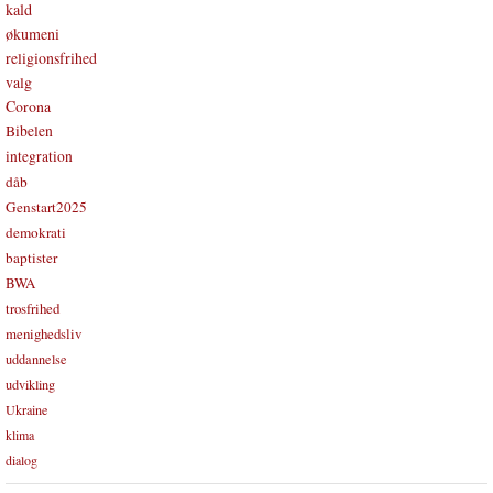
kald
økumeni
religionsfrihed
valg
Corona
Bibelen
integration
dåb
Genstart2025
demokrati
baptister
BWA
trosfrihed
menighedsliv
uddannelse
udvikling
Ukraine
klima
dialog