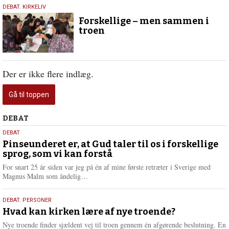
1.
DEBAT
,
KIRKELIV
juni
Forskellige – men sammen i
2025
troen
Der er ikke flere indlæg.
Gå til toppen
Debat
DEBAT
5.
DEBAT
august
Pinseunderet er, at Gud taler til os i forskellige
sprog, som vi kan forstå
2026
For snart 25 år siden var jeg på én af mine første retræter i Sverige med
L
Magnus Malm som åndelig…
æ
s
25.
DEBAT
,
PERSONER
m
juli
Hvad kan kirken lære af nye troende?
e
2026
r
Nye troende finder sjældent vej til troen gennem én afgørende beslutning. En