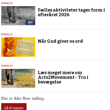
25.
KIRKELIV
maj
Fælles aktiviteter tager form i
2026
efteråret 2026
23.
KIRKELIV
maj
Når Gud giver os ord
2026
15.
KIRKELIV
maj
Læs meget mere om
2026
Acts2Movement - Tro i
bevægelse
Der er ikke flere indlæg.
Gå til toppen