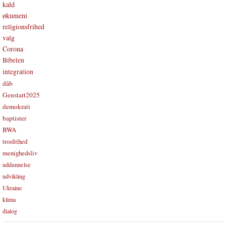
kald
økumeni
religionsfrihed
valg
Corona
Bibelen
integration
dåb
Genstart2025
demokrati
baptister
BWA
trosfrihed
menighedsliv
uddannelse
udvikling
Ukraine
klima
dialog