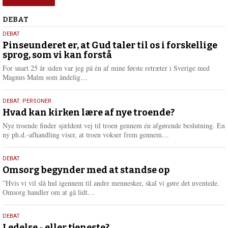
Debat
DEBAT
5.
DEBAT
august
Pinseunderet er, at Gud taler til os i forskellige
sprog, som vi kan forstå
2026
For snart 25 år siden var jeg på én af mine første retræter i Sverige med
L
Magnus Malm som åndelig…
æ
s
25.
DEBAT
,
PERSONER
m
juli
Hvad kan kirken lære af nye troende?
e
2026
r
Nye troende finder sjældent vej til troen gennem én afgørende beslutning. En
e
L
ny ph.d.-afhandling viser, at troen vokser frem gennem…
æ
s
9.
DEBAT
m
juli
Omsorg begynder med at standse op
e
2026
r
”Hvis vi vil slå hul igennem til andre mennesker, skal vi gøre det uventede.
e
L
Omsorg handler om at gå lidt…
æ
s
10.
DEBAT
m
Ledelse - eller tjeneste?