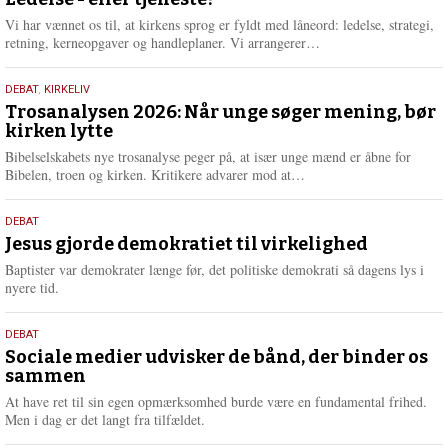
juni
e
2026
r
Vi har vænnet os til, at kirkens sprog er fyldt med låneord: ledelse, strategi,
e
L
retning, kerneopgaver og handleplaner. Vi arrangerer…
æ
s
2.
DEBAT
,
KIRKELIV
m
juni
Trosanalysen 2026: Når unge søger mening, bør
e
kirken lytte
2026
r
e
Bibelselskabets nye trosanalyse peger på, at især unge mænd er åbne for
L
Bibelen, troen og kirken. Kritikere advarer mod at…
æ
s
18.
DEBAT
m
maj
Jesus gjorde demokratiet til virkelighed
e
2026
r
Baptister var demokrater længe før, det politiske demokrati så dagens lys i
e
nyere tid.
18.
DEBAT
maj
Sociale medier udvisker de bånd, der binder os
sammen
2026
At have ret til sin egen opmærksomhed burde være en fundamental frihed.
Men i dag er det langt fra tilfældet.