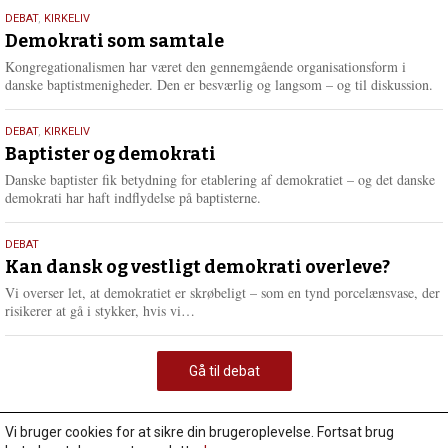
18.
DEBAT
,
KIRKELIV
maj
Demokrati som samtale
2026
Kongregationalismen har været den gennemgående organisationsform i
danske baptistmenigheder. Den er besværlig og langsom – og til diskussion.
18.
DEBAT
,
KIRKELIV
maj
Baptister og demokrati
2026
Danske baptister fik betydning for etablering af demokratiet – og det danske
demokrati har haft indflydelse på baptisterne.
18.
DEBAT
maj
Kan dansk og vestligt demokrati overleve?
2026
Vi overser let, at demokratiet er skrøbeligt – som en tynd porcelænsvase, der
L
risikerer at gå i stykker, hvis vi…
æ
s
m
Gå til debat
e
r
e
Vi bruger cookies for at sikre din brugeroplevelse. Fortsat brug