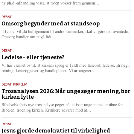
e
L
ny ph.d.-afhandling viser, at troen vokser frem gennem…
æ
s
9.
DEBAT
m
juli
Omsorg begynder med at standse op
e
2026
r
”Hvis vi vil slå hul igennem til andre mennesker, skal vi gøre det uventede.
e
L
Omsorg handler om at gå lidt…
æ
s
10.
DEBAT
m
juni
Ledelse - eller tjeneste?
e
2026
r
Vi har vænnet os til, at kirkens sprog er fyldt med låneord: ledelse, strategi,
e
L
retning, kerneopgaver og handleplaner. Vi arrangerer…
æ
s
2.
DEBAT
,
KIRKELIV
m
juni
Trosanalysen 2026: Når unge søger mening, bør
e
kirken lytte
2026
r
e
Bibelselskabets nye trosanalyse peger på, at især unge mænd er åbne for
L
Bibelen, troen og kirken. Kritikere advarer mod at…
æ
s
18.
DEBAT
m
maj
Jesus gjorde demokratiet til virkelighed
e