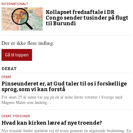
15.
INTERNATIONALT
december
Kollapset fredsaftale i DR
2025
Congo sender tusinder på flugt
til Burundi
Der er ikke flere indlæg.
Gå til toppen
Debat
DEBAT
5.
DEBAT
august
Pinseunderet er, at Gud taler til os i forskellige
sprog, som vi kan forstå
2026
For snart 25 år siden var jeg på én af mine første retræter i Sverige med
L
Magnus Malm som åndelig…
æ
s
25.
DEBAT
,
PERSONER
m
juli
Hvad kan kirken lære af nye troende?
e
2026
r
Nye troende finder sjældent vej til troen gennem én afgørende beslutning. En