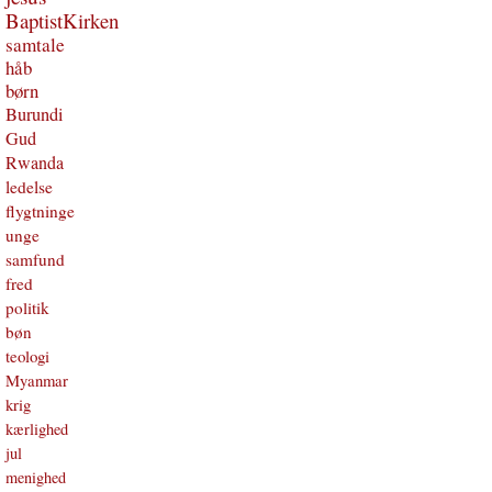
BaptistKirken
samtale
håb
børn
Burundi
Gud
Rwanda
ledelse
flygtninge
unge
samfund
fred
politik
bøn
teologi
Myanmar
krig
kærlighed
jul
menighed