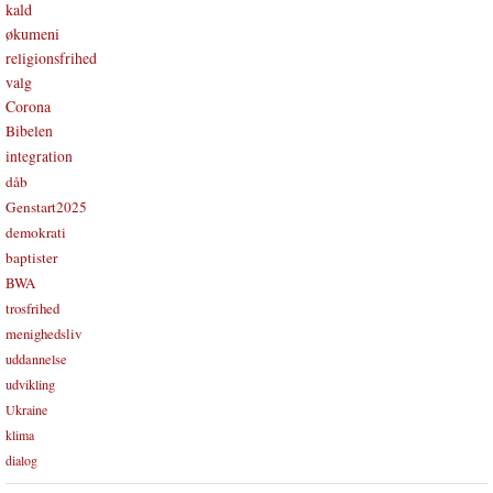
kald
økumeni
religionsfrihed
valg
Corona
Bibelen
integration
dåb
Genstart2025
demokrati
baptister
BWA
trosfrihed
menighedsliv
uddannelse
udvikling
Ukraine
klima
dialog