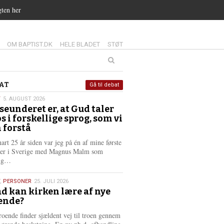
gten her
14.0:
15.0:
16.0:
OM BAPTIST.DK
HELE BLADET
STØT
at
AT
Gå til debat
T
5. AUGUST 2026
seunderet er, at Gud taler
st
os i forskellige sprog, som vi
6
 forstå
nart 25 år siden var jeg på én af mine første
ter i Sverige med Magnus Malm som
L
lig…
æ
s
,
PERSONER
25. JULI 2026
m
d kan kirken lære af nye
e
ende?
6
r
e
roende finder sjældent vej til troen gennem