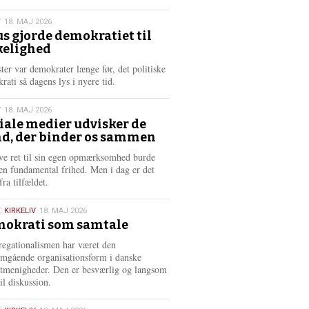
æ
s
T
18. MAJ 2026
m
us gjorde demokratiet til
e
kelighed
6
r
e
ster var demokrater længe før, det politiske
rati så dagens lys i nyere tid.
T
18. MAJ 2026
iale medier udvisker de
d, der binder os sammen
6
ve ret til sin egen opmærksomhed burde
en fundamental frihed. Men i dag er det
fra tilfældet.
,
KIRKELIV
18. MAJ 2026
okrati som samtale
6
egationalismen har været den
mgående organisationsform i danske
stmenigheder. Den er besværlig og langsom
il diskussion.