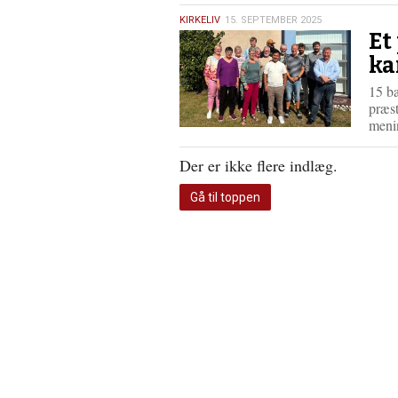
15.
KIRKELIV
15. SEPTEMBER 2025
Et
september
2025
ka
15 ba
præst
meni
Der er ikke flere indlæg.
Gå til toppen