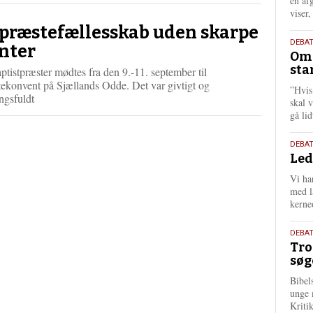
én af
viser
 præstefællesskab uden skarpe
9.
DEBA
nter
Oms
juli
sta
ptistpræster mødtes fra den 9.-11. september til
202
ekonvent på Sjællands Odde. Det var givtigt og
”Hvis
ngsfuldt
skal 
gå li
10.
DEBA
Led
juni
202
Vi har
med lå
kerne
2.
DEBAT
Tro
juni
søg
202
Bibel
unge 
Kriti