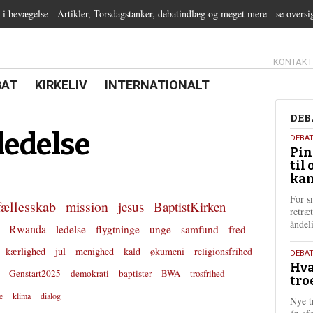
 bevægelse - Artikler, Torsdagstanker, debatindlæg og meget mere - se oversi
13.0:
KONTAKT
0:
21.0:
22.0:
BAT
KIRKELIV
INTERNATIONALT
Deb
DEB
ledelse
5.
DEBA
Pin
augu
til 
202
kan
For s
fællesskab
mission
jesus
BaptistKirken
retræ
ånde
Rwanda
ledelse
flygtninge
unge
samfund
fred
kærlighed
jul
menighed
kald
økumeni
religionsfrihed
25.
DEBAT
Hva
juli
Genstart2025
demokrati
baptister
BWA
trosfrihed
tro
202
e
klima
dialog
Nye t