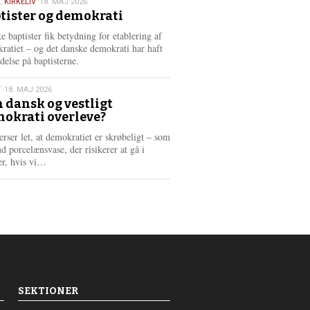
,
KIRKELIV
18. MAJ 2026
tister og demokrati
6
e baptister fik betydning for etablering af
ratiet – og det danske demokrati har haft
delse på baptisterne.
T
18. MAJ 2026
 dansk og vestligt
okrati overleve?
6
erser let, at demokratiet er skrøbeligt – som
d porcelænsvase, der risikerer at gå i
L
er, hvis vi…
æ
s
m
e
r
e
SEKTIONER