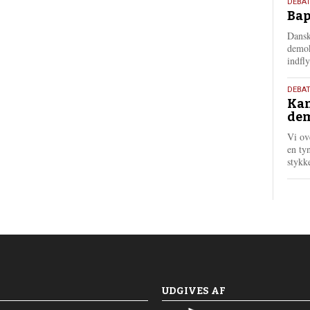
18.
DEBAT
Bap
maj
202
Dansk
demok
indfly
18.
DEBA
Kan
maj
dem
202
Vi ov
en tyn
stykk
UDGIVES AF