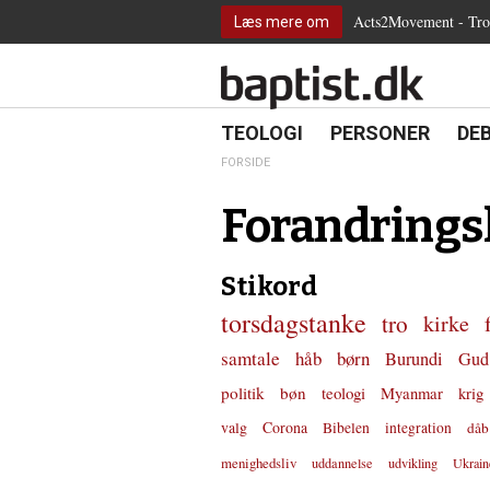
2.0:
Spring
Vend
Gå
Teologi
Acts2Movement - Tro i
Læs mere om
3.0:
menu
tilbage
til
Personer
4.0:
over
til
vores
Debat
5.0:
og
forsiden
guide
Kirkeliv
6.0:
gå
for
Internationalt
til
tilgængelighed
18.0:
19.0:
20.
8.0:
TEOLOGI
PERSONER
DE
Teologi
indhold
9.0:
Personer
FORSIDE
10.0:
Debat
11.0:
Kirkeliv
Forandrings
12.0:
Internationalt
Stikord
torsdagstanke
tro
kirke
samtale
håb
børn
Burundi
Gud
politik
bøn
teologi
Myanmar
krig
valg
Corona
Bibelen
integration
dåb
menighedsliv
uddannelse
udvikling
Ukrain