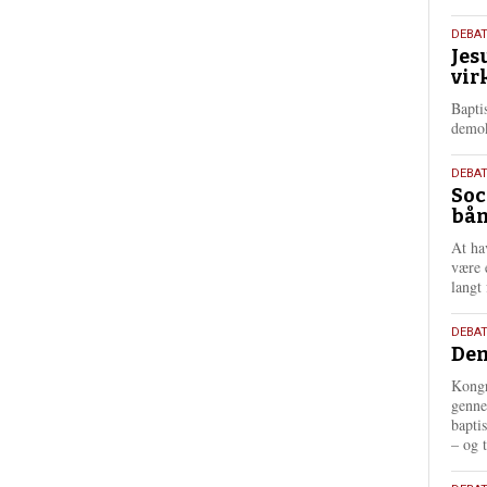
18.
DEBA
Jes
maj
vir
202
Bapti
demok
18.
DEBA
Soc
maj
bån
202
At ha
være 
langt 
18.
DEBAT
Dem
maj
202
Kongr
genne
bapti
– og t