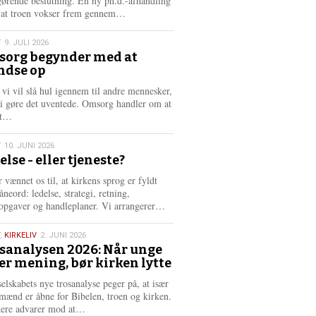
gørende beslutning. En ny ph.d.-afhandling
L
, at troen vokser frem gennem…
æ
s
T
9. JULI 2026
m
org begynder med at
e
ndse op
6
r
e
 vi vil slå hul igennem til andre mennesker,
vi gøre det uventede. Omsorg handler om at
L
dt…
æ
s
T
10. JUNI 2026
m
else - eller tjeneste?
e
6
r
 vænnet os til, at kirkens sprog er fyldt
e
neord: ledelse, strategi, retning,
L
opgaver og handleplaner. Vi arrangerer…
æ
s
,
KIRKELIV
2. JUNI 2026
m
sanalysen 2026: Når unge
e
er mening, bør kirken lytte
6
r
e
selskabets nye trosanalyse peger på, at især
mænd er åbne for Bibelen, troen og kirken.
L
kere advarer mod at…