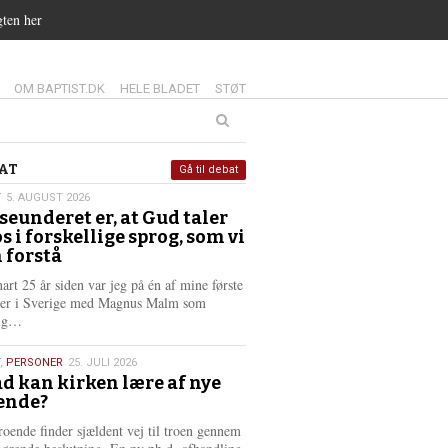
gten her
14.0:
15.0:
16.0:
OM BAPTIST.DK
HELE BLADET
STØT
at
AT
Gå til debat
T
5. AUGUST 2026
seunderet er, at Gud taler
st
os i forskellige sprog, som vi
6
 forstå
nart 25 år siden var jeg på én af mine første
ter i Sverige med Magnus Malm som
L
lig…
æ
s
,
PERSONER
25. JULI 2026
m
d kan kirken lære af nye
e
ende?
6
r
e
roende finder sjældent vej til troen gennem