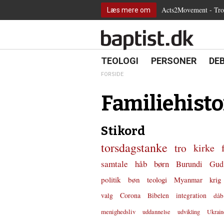
2.0:
Spring
Vend
Gå
Teologi
Acts2Movement - Tro i
Læs mere om
3.0:
menu
tilbage
til
Personer
4.0:
over
til
vores
Debat
5.0:
og
forsiden
guide
Kirkeliv
6.0:
gå
for
Internationalt
til
tilgængelighed
18.0:
19.0:
20.
8.0:
TEOLOGI
PERSONER
DE
Teologi
indhold
9.0:
Personer
FORSIDE
10.0:
Debat
11.0:
Kirkeliv
Familiehisto
12.0:
Internationalt
Stikord
torsdagstanke
tro
kirke
samtale
håb
børn
Burundi
Gud
politik
bøn
teologi
Myanmar
krig
valg
Corona
Bibelen
integration
dåb
menighedsliv
uddannelse
udvikling
Ukrain