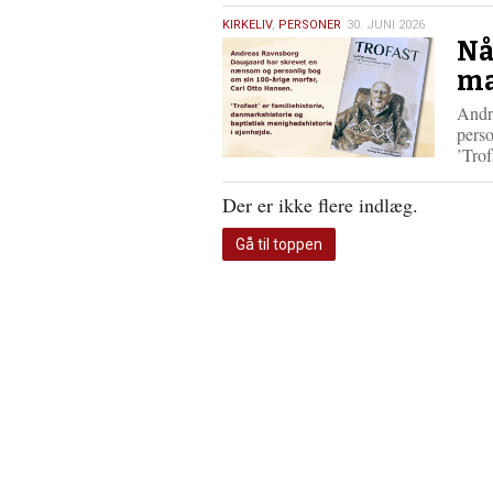
30.
KIRKELIV
,
PERSONER
30. JUNI 2026
Nå
juni
2026
ma
Andr
perso
’Trof
Der er ikke flere indlæg.
Gå til toppen