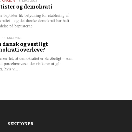
,
KIRKELIV
18. MAJ 2026
tister og demokrati
6
e baptister fik betydning for etablering af
ratiet – og det danske demokrati har haft
delse på baptisterne.
T
18. MAJ 2026
 dansk og vestligt
okrati overleve?
6
erser let, at demokratiet er skrøbeligt – som
d porcelænsvase, der risikerer at gå i
L
er, hvis vi…
æ
s
m
e
r
e
SEKTIONER