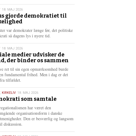
æ
s
T
18. MAJ 2026
m
us gjorde demokratiet til
e
kelighed
6
r
e
ster var demokrater længe før, det politiske
rati så dagens lys i nyere tid.
T
18. MAJ 2026
iale medier udvisker de
d, der binder os sammen
6
ve ret til sin egen opmærksomhed burde
en fundamental frihed. Men i dag er det
fra tilfældet.
,
KIRKELIV
18. MAJ 2026
okrati som samtale
6
egationalismen har været den
mgående organisationsform i danske
stmenigheder. Den er besværlig og langsom
il diskussion.