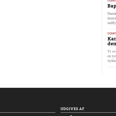
18.
DEBAT
Bap
maj
202
Dansk
demok
indfly
18.
DEBA
Kan
maj
dem
202
Vi ov
en tyn
stykk
UDGIVES AF