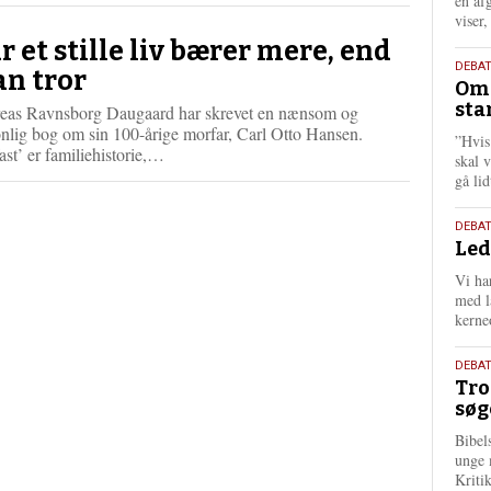
én af
viser
r et stille liv bærer mere, end
9.
DEBA
n tror
Oms
juli
sta
eas Ravnsborg Daugaard har skrevet en nænsom og
202
nlig bog om sin 100-årige morfar, Carl Otto Hansen.
”Hvis
L
ast’ er familiehistorie,…
skal 
æ
gå li
s
m
10.
DEBA
e
Led
juni
r
202
e
Vi har
med lå
kerne
2.
DEBAT
Tro
juni
søg
202
Bibel
unge 
Kriti