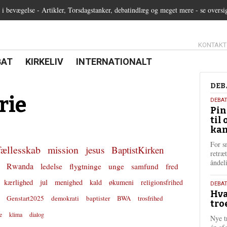
 bevægelse - Artikler, Torsdagstanker, debatindlæg og meget mere - se oversi
13.0:
KONTAKT
0:
21.0:
22.0:
BAT
KIRKELIV
INTERNATIONALT
Deb
DEB
rie
5.
DEBA
Pin
augu
til 
202
kan
For s
fællesskab
mission
jesus
BaptistKirken
retræ
ånde
Rwanda
ledelse
flygtninge
unge
samfund
fred
kærlighed
jul
menighed
kald
økumeni
religionsfrihed
25.
DEBAT
Hva
juli
Genstart2025
demokrati
baptister
BWA
trosfrihed
tro
202
e
klima
dialog
Nye t