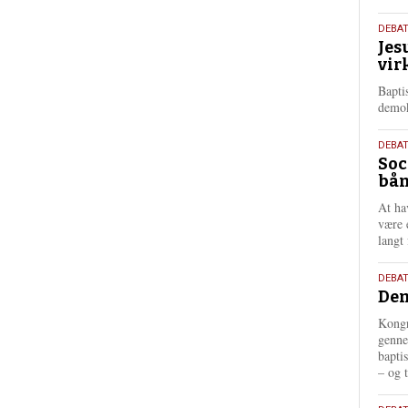
18.
DEBA
Jes
maj
vir
202
Bapti
demok
18.
DEBA
Soc
maj
bån
202
At ha
være 
langt 
18.
DEBAT
Dem
maj
202
Kongr
genne
bapti
– og t