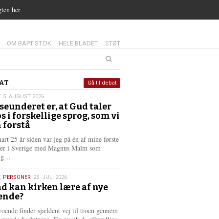
gten her
14.0:
15.0:
16.0:
OM BAPTIST.DK
HELE BLADET
STØT
at
AT
Gå til debat
T
5. AUGUST 2026
seunderet er, at Gud taler
st
os i forskellige sprog, som vi
6
 forstå
nart 25 år siden var jeg på én af mine første
ter i Sverige med Magnus Malm som
L
lig…
æ
s
,
PERSONER
25. JULI 2026
m
d kan kirken lære af nye
e
ende?
6
r
e
roende finder sjældent vej til troen gennem