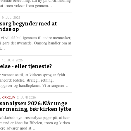
gørende beslutning. En ny ph.d.-afhandling
L
, at troen vokser frem gennem…
æ
s
T
9. JULI 2026
m
org begynder med at
e
ndse op
6
r
e
 vi vil slå hul igennem til andre mennesker,
vi gøre det uventede. Omsorg handler om at
L
dt…
æ
s
T
10. JUNI 2026
m
else - eller tjeneste?
e
6
r
 vænnet os til, at kirkens sprog er fyldt
e
neord: ledelse, strategi, retning,
L
opgaver og handleplaner. Vi arrangerer…
æ
s
,
KIRKELIV
2. JUNI 2026
m
sanalysen 2026: Når unge
e
er mening, bør kirken lytte
6
r
e
selskabets nye trosanalyse peger på, at især
mænd er åbne for Bibelen, troen og kirken.
L
kere advarer mod at…