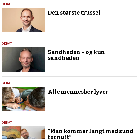
13.
DEBAT
oktober
Den største trussel
2025
13.
DEBAT
oktober
Sandheden – og kun
2025
sandheden
13.
DEBAT
oktober
Alle mennesker lyver
2025
13.
DEBAT
oktober
”Man kommer langt med sund
2025
fornuft”