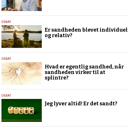
13.
DEBAT
oktober
Er sandheden blevet individuel
2025
og relativ?
13.
DEBAT
oktober
Hvad er egentlig sandhed, når
2025
sandheden virker til at
splintre?
13.
DEBAT
oktober
Jeg lyver altid! Er det sandt?
2025