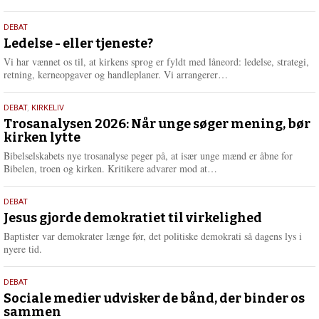
æ
s
10.
DEBAT
m
juni
Ledelse - eller tjeneste?
e
2026
r
Vi har vænnet os til, at kirkens sprog er fyldt med låneord: ledelse, strategi,
e
L
retning, kerneopgaver og handleplaner. Vi arrangerer…
æ
s
2.
DEBAT
,
KIRKELIV
m
juni
Trosanalysen 2026: Når unge søger mening, bør
e
kirken lytte
2026
r
e
Bibelselskabets nye trosanalyse peger på, at især unge mænd er åbne for
L
Bibelen, troen og kirken. Kritikere advarer mod at…
æ
s
18.
DEBAT
m
maj
Jesus gjorde demokratiet til virkelighed
e
2026
r
Baptister var demokrater længe før, det politiske demokrati så dagens lys i
e
nyere tid.
18.
DEBAT
maj
Sociale medier udvisker de bånd, der binder os
sammen
2026