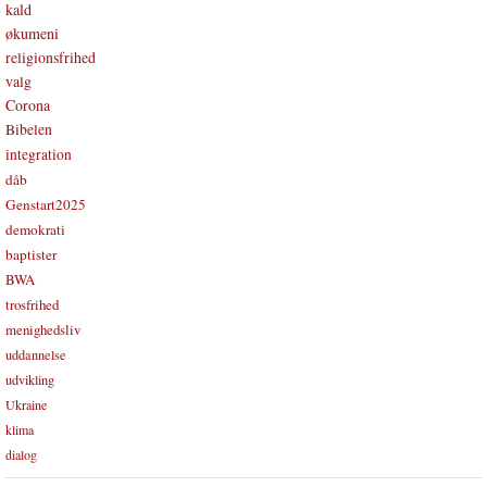
kald
økumeni
religionsfrihed
valg
Corona
Bibelen
integration
dåb
Genstart2025
demokrati
baptister
BWA
trosfrihed
menighedsliv
uddannelse
udvikling
Ukraine
klima
dialog