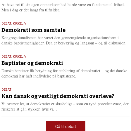
At have ret til sin egen opmærksomhed burde være en fundamental frihed.
Men i dag er det langt fra tilfældet.
18.
DEBAT
,
KIRKELIV
maj
Demokrati som samtale
2026
Kongregationalismen har været den gennemgående organisationsform i
danske baptistmenigheder. Den er besværlig og langsom – og til diskussion.
18.
DEBAT
,
KIRKELIV
maj
Baptister og demokrati
2026
Danske baptister fik betydning for etablering af demokratiet – og det danske
demokrati har haft indflydelse på baptisterne.
18.
DEBAT
maj
Kan dansk og vestligt demokrati overleve?
2026
Vi overser let, at demokratiet er skrøbeligt – som en tynd porcelænsvase, der
L
risikerer at gå i stykker, hvis vi…
æ
s
m
Gå til debat
e