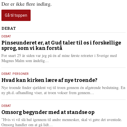
Der er ikke flere indlæg.
Gå til toppen
Debat
DEBAT
5.
DEBAT
august
Pinseunderet er, at Gud taler til os i forskellige
sprog, som vi kan forstå
2026
For snart 25 år siden var jeg på én af mine første retræter i Sverige med
L
Magnus Malm som åndelig…
æ
s
25.
DEBAT
,
PERSONER
m
juli
Hvad kan kirken lære af nye troende?
e
2026
r
Nye troende finder sjældent vej til troen gennem én afgørende beslutning. En
e
L
ny ph.d.-afhandling viser, at troen vokser frem gennem…
æ
s
9.
DEBAT
m
juli
Omsorg begynder med at standse op
e
2026
r
”Hvis vi vil slå hul igennem til andre mennesker, skal vi gøre det uventede.
e
L
Omsorg handler om at gå lidt…