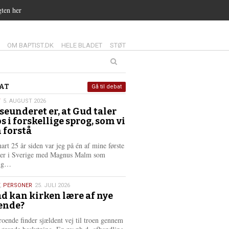
gten her
14.0:
15.0:
16.0:
OM BAPTIST.DK
HELE BLADET
STØT
at
AT
Gå til debat
T
5. AUGUST 2026
seunderet er, at Gud taler
st
os i forskellige sprog, som vi
6
 forstå
nart 25 år siden var jeg på én af mine første
ter i Sverige med Magnus Malm som
L
lig…
æ
s
,
PERSONER
25. JULI 2026
m
d kan kirken lære af nye
e
ende?
6
r
e
roende finder sjældent vej til troen gennem