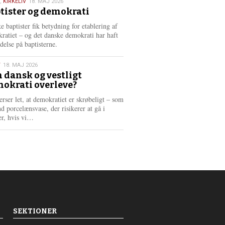
,
KIRKELIV
18. MAJ 2026
tister og demokrati
6
e baptister fik betydning for etablering af
ratiet – og det danske demokrati har haft
delse på baptisterne.
T
18. MAJ 2026
 dansk og vestligt
okrati overleve?
6
erser let, at demokratiet er skrøbeligt – som
d porcelænsvase, der risikerer at gå i
L
er, hvis vi…
æ
s
m
e
r
e
SEKTIONER