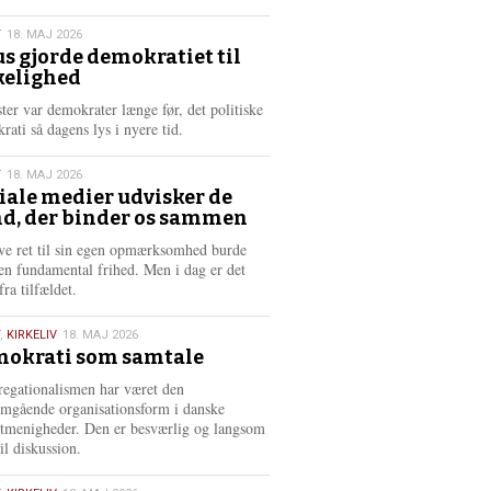
æ
s
T
18. MAJ 2026
m
us gjorde demokratiet til
e
kelighed
6
r
e
ster var demokrater længe før, det politiske
rati så dagens lys i nyere tid.
T
18. MAJ 2026
iale medier udvisker de
d, der binder os sammen
6
ve ret til sin egen opmærksomhed burde
en fundamental frihed. Men i dag er det
fra tilfældet.
,
KIRKELIV
18. MAJ 2026
okrati som samtale
6
egationalismen har været den
mgående organisationsform i danske
stmenigheder. Den er besværlig og langsom
il diskussion.