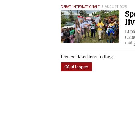
5.
DEBAT
,
INTERNATIONALT
5. AUGUST 2025
Sp
august
2025
li
Et p
tusin
mulig
Der er ikke flere indlæg.
Gå til toppen