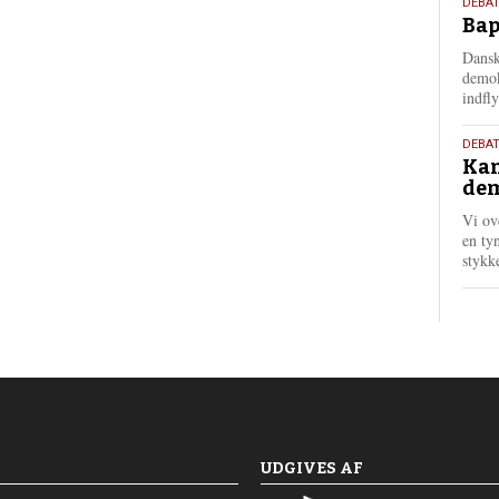
18.
DEBAT
Bap
maj
202
Dansk
demok
indfly
18.
DEBA
Kan
maj
dem
202
Vi ov
en tyn
stykk
UDGIVES AF