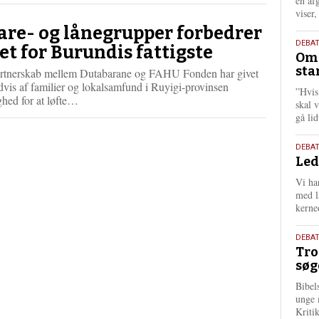
én af
viser
are- og lånegrupper forbedrer
9.
DEBA
vet for Burundis fattigste
Oms
juli
sta
artnerskab mellem Dutabarane og FAHU Fonden har givet
202
dvis af familier og lokalsamfund i Ruyigi-provinsen
”Hvis
L
hed for at løfte…
skal 
æ
gå li
s
m
10.
DEBA
e
Led
juni
r
202
e
Vi har
med lå
kerne
2.
DEBAT
Tro
juni
søg
202
Bibel
unge 
Kriti