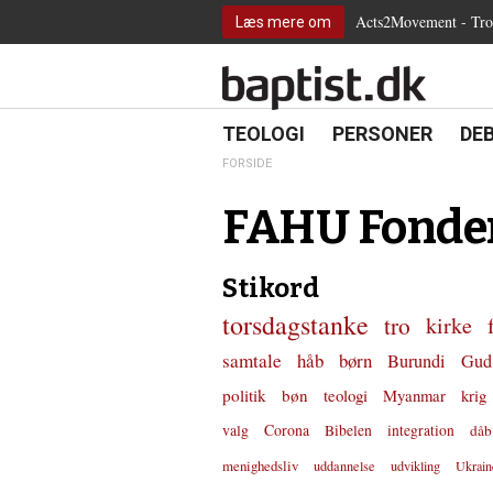
2.0:
Spring
Vend
Gå
Teologi
Acts2Movement - Tro i
Læs mere om
3.0:
menu
tilbage
til
Personer
4.0:
over
til
vores
Debat
5.0:
og
forsiden
guide
Kirkeliv
6.0:
gå
for
Internationalt
til
tilgængelighed
18.0:
19.0:
20.
8.0:
TEOLOGI
PERSONER
DE
Teologi
indhold
9.0:
Personer
FORSIDE
10.0:
Debat
11.0:
Kirkeliv
FAHU Fonde
12.0:
Internationalt
Stikord
torsdagstanke
tro
kirke
samtale
håb
børn
Burundi
Gud
politik
bøn
teologi
Myanmar
krig
valg
Corona
Bibelen
integration
dåb
menighedsliv
uddannelse
udvikling
Ukrain