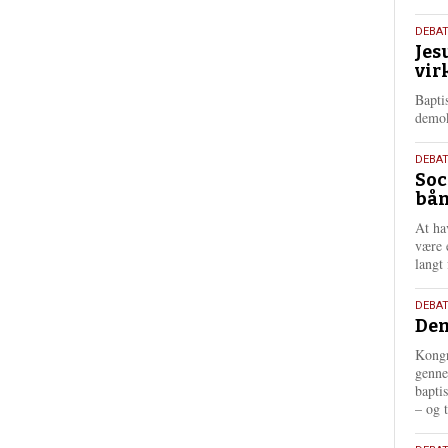
18.
DEBA
Jes
maj
vir
202
Bapti
demok
18.
DEBA
Soc
maj
bån
202
At ha
være 
langt 
18.
DEBAT
Dem
maj
202
Kongr
genne
bapti
– og t