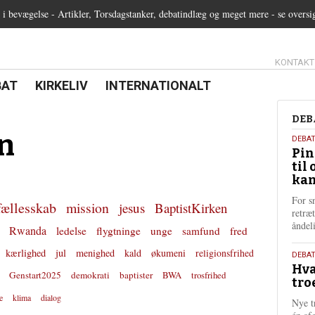
 bevægelse - Artikler, Torsdagstanker, debatindlæg og meget mere - se oversi
13.0:
KONTAKT
0:
21.0:
22.0:
BAT
KIRKELIV
INTERNATIONALT
Deb
DEB
n
5.
DEBA
Pin
augu
til 
202
kan
For s
fællesskab
mission
jesus
BaptistKirken
retræ
ånde
Rwanda
ledelse
flygtninge
unge
samfund
fred
kærlighed
jul
menighed
kald
økumeni
religionsfrihed
25.
DEBAT
Hva
juli
Genstart2025
demokrati
baptister
BWA
trosfrihed
tro
202
e
klima
dialog
Nye t