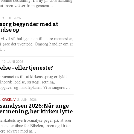
gørende beslutning. En ny ph.d.-afhandling
L
, at troen vokser frem gennem…
æ
s
T
9. JULI 2026
m
org begynder med at
e
ndse op
6
r
e
 vi vil slå hul igennem til andre mennesker,
vi gøre det uventede. Omsorg handler om at
L
dt…
æ
s
T
10. JUNI 2026
m
else - eller tjeneste?
e
6
r
 vænnet os til, at kirkens sprog er fyldt
e
neord: ledelse, strategi, retning,
L
opgaver og handleplaner. Vi arrangerer…
æ
s
,
KIRKELIV
2. JUNI 2026
m
sanalysen 2026: Når unge
e
er mening, bør kirken lytte
6
r
e
selskabets nye trosanalyse peger på, at især
mænd er åbne for Bibelen, troen og kirken.
L
kere advarer mod at…