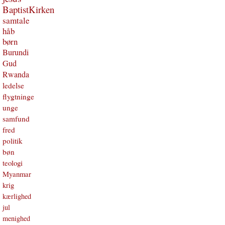
BaptistKirken
samtale
håb
børn
Burundi
Gud
Rwanda
ledelse
flygtninge
unge
samfund
fred
politik
bøn
teologi
Myanmar
krig
kærlighed
jul
menighed