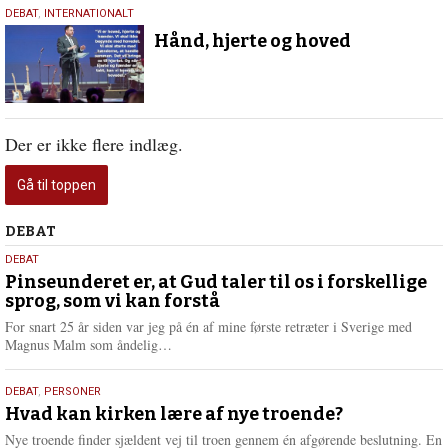
24.
DEBAT
,
INTERNATIONALT
august
Hånd, hjerte og hoved
2025
Der er ikke flere indlæg.
Gå til toppen
Debat
DEBAT
5.
DEBAT
august
Pinseunderet er, at Gud taler til os i forskellige
sprog, som vi kan forstå
2026
For snart 25 år siden var jeg på én af mine første retræter i Sverige med
L
Magnus Malm som åndelig…
æ
s
25.
DEBAT
,
PERSONER
m
juli
Hvad kan kirken lære af nye troende?
e
2026
r
Nye troende finder sjældent vej til troen gennem én afgørende beslutning. En