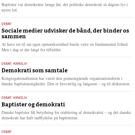
2026
r
Baptister var demokrater længe før, det politiske demokrati så dagens lys i
e
nyere tid.
18.
DEBAT
maj
Sociale medier udvisker de bånd, der binder os
sammen
2026
At have ret til sin egen opmærksomhed burde være en fundamental frihed.
Men i dag er det langt fra tilfældet.
18.
DEBAT
,
KIRKELIV
maj
Demokrati som samtale
2026
Kongregationalismen har været den gennemgående organisationsform i
danske baptistmenigheder. Den er besværlig og langsom – og til diskussion.
18.
DEBAT
,
KIRKELIV
maj
Baptister og demokrati
2026
Danske baptister fik betydning for etablering af demokratiet – og det danske
demokrati har haft indflydelse på baptisterne.
18.
DEBAT