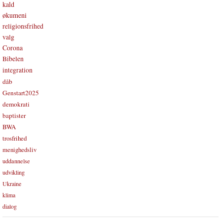
kald
økumeni
religionsfrihed
valg
Corona
Bibelen
integration
dåb
Genstart2025
demokrati
baptister
BWA
trosfrihed
menighedsliv
uddannelse
udvikling
Ukraine
klima
dialog