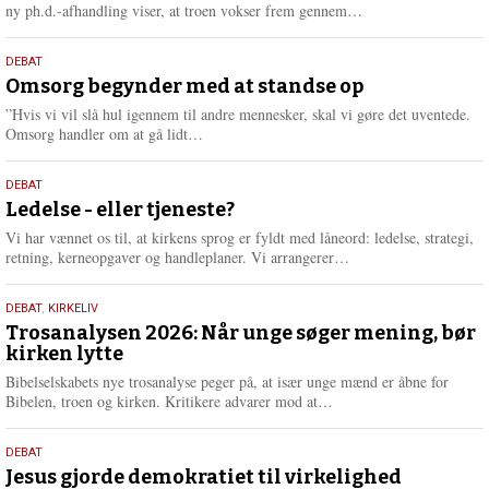
e
L
ny ph.d.-afhandling viser, at troen vokser frem gennem…
æ
s
9.
DEBAT
m
juli
Omsorg begynder med at standse op
e
2026
r
”Hvis vi vil slå hul igennem til andre mennesker, skal vi gøre det uventede.
e
L
Omsorg handler om at gå lidt…
æ
s
10.
DEBAT
m
juni
Ledelse - eller tjeneste?
e
2026
r
Vi har vænnet os til, at kirkens sprog er fyldt med låneord: ledelse, strategi,
e
L
retning, kerneopgaver og handleplaner. Vi arrangerer…
æ
s
2.
DEBAT
,
KIRKELIV
m
juni
Trosanalysen 2026: Når unge søger mening, bør
e
kirken lytte
2026
r
e
Bibelselskabets nye trosanalyse peger på, at især unge mænd er åbne for
L
Bibelen, troen og kirken. Kritikere advarer mod at…
æ
s
18.
DEBAT
m
maj
Jesus gjorde demokratiet til virkelighed
e