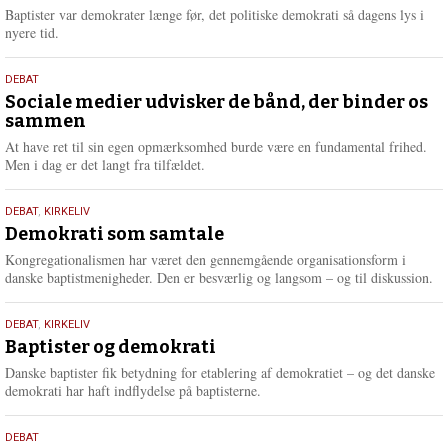
2026
r
Baptister var demokrater længe før, det politiske demokrati så dagens lys i
e
nyere tid.
18.
DEBAT
maj
Sociale medier udvisker de bånd, der binder os
sammen
2026
At have ret til sin egen opmærksomhed burde være en fundamental frihed.
Men i dag er det langt fra tilfældet.
18.
DEBAT
,
KIRKELIV
maj
Demokrati som samtale
2026
Kongregationalismen har været den gennemgående organisationsform i
danske baptistmenigheder. Den er besværlig og langsom – og til diskussion.
18.
DEBAT
,
KIRKELIV
maj
Baptister og demokrati
2026
Danske baptister fik betydning for etablering af demokratiet – og det danske
demokrati har haft indflydelse på baptisterne.
18.
DEBAT