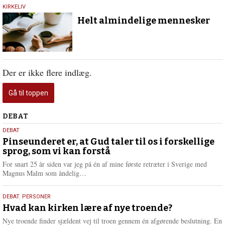
9.
KIRKELIV
juli
Helt almindelige mennesker
2026
Der er ikke flere indlæg.
Gå til toppen
Debat
DEBAT
5.
DEBAT
august
Pinseunderet er, at Gud taler til os i forskellige
sprog, som vi kan forstå
2026
For snart 25 år siden var jeg på én af mine første retræter i Sverige med
L
Magnus Malm som åndelig…
æ
s
25.
DEBAT
,
PERSONER
m
juli
Hvad kan kirken lære af nye troende?
e
2026
r
Nye troende finder sjældent vej til troen gennem én afgørende beslutning. En