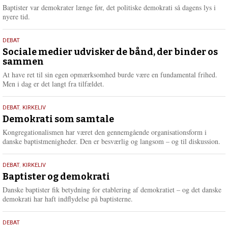
2026
r
Baptister var demokrater længe før, det politiske demokrati så dagens lys i
e
nyere tid.
18.
DEBAT
maj
Sociale medier udvisker de bånd, der binder os
sammen
2026
At have ret til sin egen opmærksomhed burde være en fundamental frihed.
Men i dag er det langt fra tilfældet.
18.
DEBAT
,
KIRKELIV
maj
Demokrati som samtale
2026
Kongregationalismen har været den gennemgående organisationsform i
danske baptistmenigheder. Den er besværlig og langsom – og til diskussion.
18.
DEBAT
,
KIRKELIV
maj
Baptister og demokrati
2026
Danske baptister fik betydning for etablering af demokratiet – og det danske
demokrati har haft indflydelse på baptisterne.
18.
DEBAT