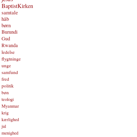
BaptistKirken
samtale
håb
børn
Burundi
Gud
Rwanda
ledelse
flygtninge
unge
samfund
fred
politik
bøn
teologi
Myanmar
krig
kærlighed
jul
menighed