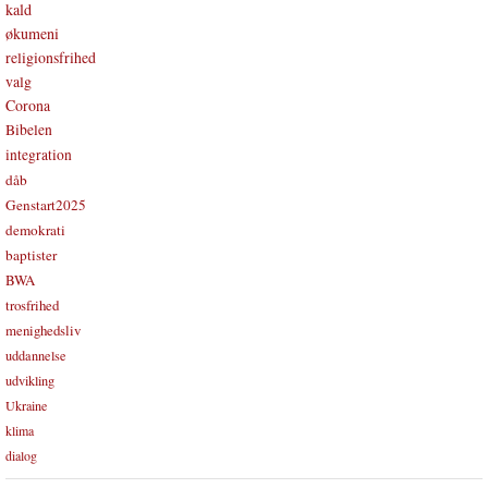
kald
økumeni
religionsfrihed
valg
Corona
Bibelen
integration
dåb
Genstart2025
demokrati
baptister
BWA
trosfrihed
menighedsliv
uddannelse
udvikling
Ukraine
klima
dialog