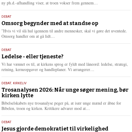
e
L
ny ph.d.-afhandling viser, at troen vokser frem gennem…
æ
s
9.
DEBAT
m
juli
Omsorg begynder med at standse op
e
2026
r
”Hvis vi vil slå hul igennem til andre mennesker, skal vi gøre det uventede.
e
L
Omsorg handler om at gå lidt…
æ
s
10.
DEBAT
m
juni
Ledelse - eller tjeneste?
e
2026
r
Vi har vænnet os til, at kirkens sprog er fyldt med låneord: ledelse, strategi,
e
L
retning, kerneopgaver og handleplaner. Vi arrangerer…
æ
s
2.
DEBAT
,
KIRKELIV
m
juni
Trosanalysen 2026: Når unge søger mening, bør
e
kirken lytte
2026
r
e
Bibelselskabets nye trosanalyse peger på, at især unge mænd er åbne for
L
Bibelen, troen og kirken. Kritikere advarer mod at…
æ
s
18.
DEBAT
m
maj
Jesus gjorde demokratiet til virkelighed
e