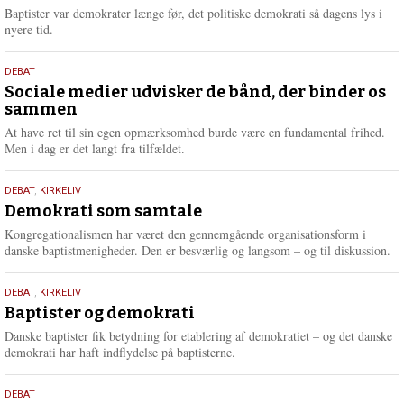
2026
r
Baptister var demokrater længe før, det politiske demokrati så dagens lys i
e
nyere tid.
18.
DEBAT
maj
Sociale medier udvisker de bånd, der binder os
sammen
2026
At have ret til sin egen opmærksomhed burde være en fundamental frihed.
Men i dag er det langt fra tilfældet.
18.
DEBAT
,
KIRKELIV
maj
Demokrati som samtale
2026
Kongregationalismen har været den gennemgående organisationsform i
danske baptistmenigheder. Den er besværlig og langsom – og til diskussion.
18.
DEBAT
,
KIRKELIV
maj
Baptister og demokrati
2026
Danske baptister fik betydning for etablering af demokratiet – og det danske
demokrati har haft indflydelse på baptisterne.
18.
DEBAT