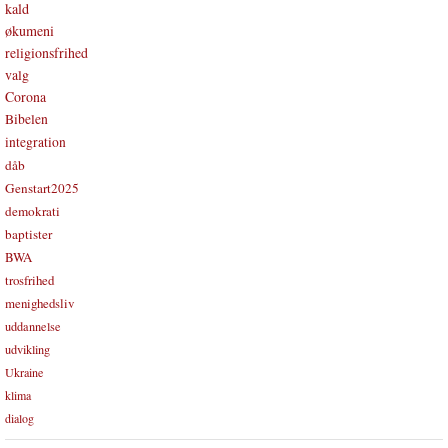
kald
økumeni
religionsfrihed
valg
Corona
Bibelen
integration
dåb
Genstart2025
demokrati
baptister
BWA
trosfrihed
menighedsliv
uddannelse
udvikling
Ukraine
klima
dialog