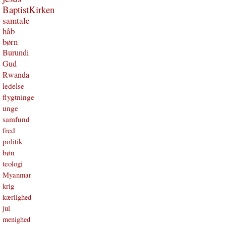
BaptistKirken
samtale
håb
børn
Burundi
Gud
Rwanda
ledelse
flygtninge
unge
samfund
fred
politik
bøn
teologi
Myanmar
krig
kærlighed
jul
menighed