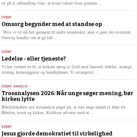
e
L
ny ph.d.-afhandling viser, at troen vokser frem gennem…
æ
s
9.
DEBAT
m
juli
Omsorg begynder med at standse op
e
2026
r
”Hvis vi vil slå hul igennem til andre mennesker, skal vi gøre det uventede.
e
L
Omsorg handler om at gå lidt…
æ
s
10.
DEBAT
m
juni
Ledelse - eller tjeneste?
e
2026
r
Vi har vænnet os til, at kirkens sprog er fyldt med låneord: ledelse, strategi,
e
L
retning, kerneopgaver og handleplaner. Vi arrangerer…
æ
s
2.
DEBAT
,
KIRKELIV
m
juni
Trosanalysen 2026: Når unge søger mening, bør
e
kirken lytte
2026
r
e
Bibelselskabets nye trosanalyse peger på, at især unge mænd er åbne for
L
Bibelen, troen og kirken. Kritikere advarer mod at…
æ
s
18.
DEBAT
m
maj
Jesus gjorde demokratiet til virkelighed
e