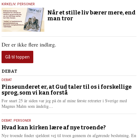
30.
KIRKELIV
,
PERSONER
juni
Når et stille liv bærer mere, end
2026
man tror
Der er ikke flere indlæg.
Gå til toppen
Debat
DEBAT
5.
DEBAT
august
Pinseunderet er, at Gud taler til os i forskellige
sprog, som vi kan forstå
2026
For snart 25 år siden var jeg på én af mine første retræter i Sverige med
L
Magnus Malm som åndelig…
æ
s
25.
DEBAT
,
PERSONER
m
juli
Hvad kan kirken lære af nye troende?
e
2026
r
Nye troende finder sjældent vej til troen gennem én afgørende beslutning. En