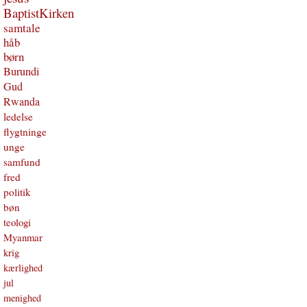
BaptistKirken
samtale
håb
børn
Burundi
Gud
Rwanda
ledelse
flygtninge
unge
samfund
fred
politik
bøn
teologi
Myanmar
krig
kærlighed
jul
menighed