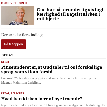
14.
KIRKELIV
,
PERSONER
oktober
Gud har på forunderlig vis lagt
2024
kærlighed til BaptistKirken i
mit hjerte
Der er ikke flere indlæg.
Gå til toppen
Debat
DEBAT
5.
DEBAT
august
Pinseunderet er, at Gud taler til os i forskellige
sprog, som vi kan forstå
2026
For snart 25 år siden var jeg på én af mine første retræter i Sverige med
L
Magnus Malm som åndelig…
æ
s
25.
DEBAT
,
PERSONER
m
juli
Hvad kan kirken lære af nye troende?
e
2026
r
Nye troende finder sjældent vej til troen gennem én afgørende beslutning. En