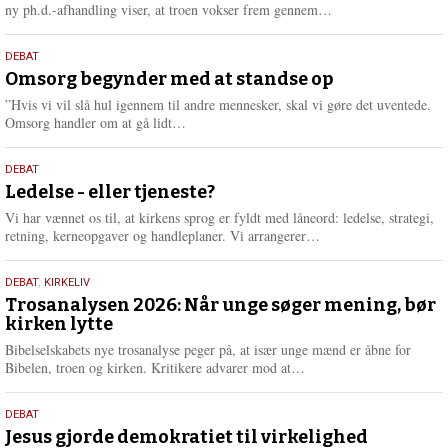
e
L
ny ph.d.-afhandling viser, at troen vokser frem gennem…
æ
s
9.
DEBAT
m
juli
Omsorg begynder med at standse op
e
2026
r
”Hvis vi vil slå hul igennem til andre mennesker, skal vi gøre det uventede.
e
L
Omsorg handler om at gå lidt…
æ
s
10.
DEBAT
m
juni
Ledelse - eller tjeneste?
e
2026
r
Vi har vænnet os til, at kirkens sprog er fyldt med låneord: ledelse, strategi,
e
L
retning, kerneopgaver og handleplaner. Vi arrangerer…
æ
s
2.
DEBAT
,
KIRKELIV
m
juni
Trosanalysen 2026: Når unge søger mening, bør
e
kirken lytte
2026
r
e
Bibelselskabets nye trosanalyse peger på, at især unge mænd er åbne for
L
Bibelen, troen og kirken. Kritikere advarer mod at…
æ
s
18.
DEBAT
m
maj
Jesus gjorde demokratiet til virkelighed
e