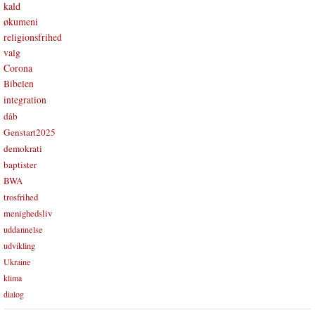
kald
økumeni
religionsfrihed
valg
Corona
Bibelen
integration
dåb
Genstart2025
demokrati
baptister
BWA
trosfrihed
menighedsliv
uddannelse
udvikling
Ukraine
klima
dialog