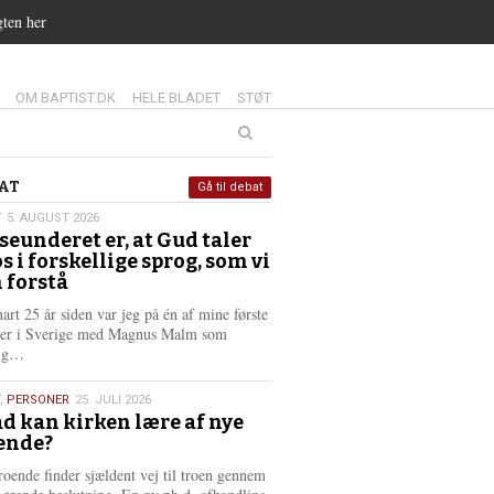
gten her
14.0:
15.0:
16.0:
OM BAPTIST.DK
HELE BLADET
STØT
at
AT
Gå til debat
T
5. AUGUST 2026
seunderet er, at Gud taler
st
os i forskellige sprog, som vi
6
 forstå
nart 25 år siden var jeg på én af mine første
ter i Sverige med Magnus Malm som
L
lig…
æ
s
,
PERSONER
25. JULI 2026
m
d kan kirken lære af nye
e
ende?
6
r
e
roende finder sjældent vej til troen gennem