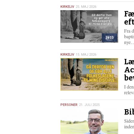
25.
KIRKELIV
25. MAJ 2026
Fæ
maj
2026
ef
Fra 
bapti
nye
15.
KIRKELIV
15. MAJ 2026
Læ
maj
2026
Ac
be
I den
rele
21.
PERSONER
21. JULI 2025
Bi
juli
2025
Siden
inden