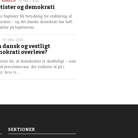
,
KIRKELIV
18. MAJ 2026
tister og demokrati
6
e baptister fik betydning for etablering af
ratiet – og det danske demokrati har haft
delse på baptisterne.
T
18. MAJ 2026
 dansk og vestligt
okrati overleve?
6
erser let, at demokratiet er skrøbeligt – som
d porcelænsvase, der risikerer at gå i
L
er, hvis vi…
æ
s
m
e
r
e
SEKTIONER