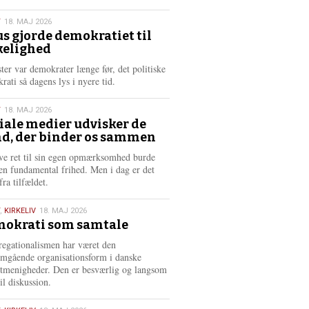
æ
s
T
18. MAJ 2026
m
us gjorde demokratiet til
e
kelighed
6
r
e
ster var demokrater længe før, det politiske
rati så dagens lys i nyere tid.
T
18. MAJ 2026
iale medier udvisker de
d, der binder os sammen
6
ve ret til sin egen opmærksomhed burde
en fundamental frihed. Men i dag er det
fra tilfældet.
,
KIRKELIV
18. MAJ 2026
okrati som samtale
6
egationalismen har været den
mgående organisationsform i danske
stmenigheder. Den er besværlig og langsom
il diskussion.