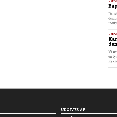
18.
DEBAT
Bap
maj
202
Dansk
demok
indfly
18.
DEBA
Kan
maj
dem
202
Vi ov
en tyn
stykk
UDGIVES AF