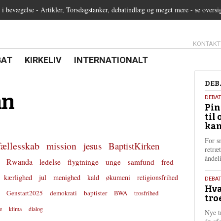
 bevægelse - Artikler, Torsdagstanker, debatindlæg og meget mere - se oversi
13.0:
KONTAKT
0:
21.0:
22.0:
BAT
KIRKELIV
INTERNATIONALT
Deb
DEB
an
5.
DEBA
Pin
augu
til 
202
kan
For s
fællesskab
mission
jesus
BaptistKirken
retræ
ånde
Rwanda
ledelse
flygtninge
unge
samfund
fred
kærlighed
jul
menighed
kald
økumeni
religionsfrihed
25.
DEBAT
Hva
juli
Genstart2025
demokrati
baptister
BWA
trosfrihed
tro
202
e
klima
dialog
Nye t