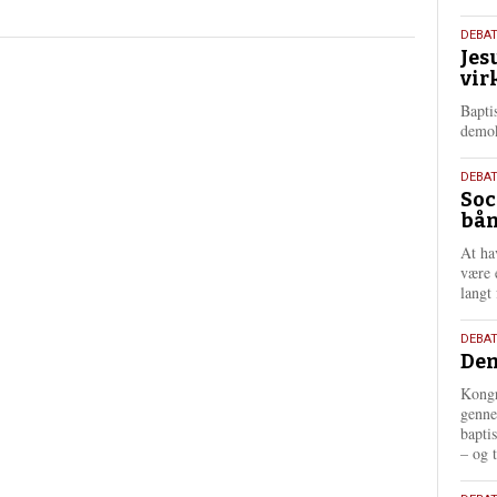
18.
DEBA
Jes
maj
vir
202
Bapti
demok
18.
DEBA
Soc
maj
bån
202
At ha
være 
langt 
18.
DEBAT
Dem
maj
202
Kongr
genne
bapti
– og t