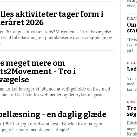
én af
viser
lles aktiviteter tager form i
9.
DEBA
teråret 2026
Oms
juli
sta
den 30. august inviterer Acts2Movement – Tro i bevægelse
202
ster til bibellæsning, en prædikenserie over syv søndage og
”Hvis
L
…
skal 
æ
gå li
s
m
s meget mere om
10.
DEBA
e
Led
juni
ts2Movement - Tro i
r
202
e
vægelse
Vi har
med lå
ne artikel forsøger vi løbende at vedligeholde en liste med
kerne
L
vante artikler både fra webmediet og det trykte magasin……
æ
2.
DEBAT
s
Tro
juni
m
bellæsning - en daglig glæde
søg
202
e
r
Bibel
 1992 har jeg konsekvent læst i Bibelen hver morgen,
unge 
e
 jeg går i gang med dagens arbejde!
Kriti