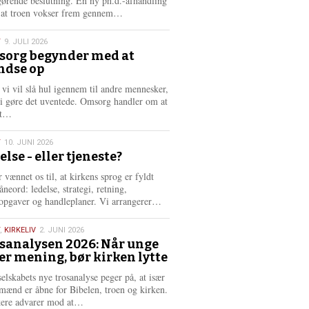
gørende beslutning. En ny ph.d.-afhandling
L
, at troen vokser frem gennem…
æ
s
T
9. JULI 2026
m
org begynder med at
e
ndse op
6
r
e
 vi vil slå hul igennem til andre mennesker,
vi gøre det uventede. Omsorg handler om at
L
dt…
æ
s
T
10. JUNI 2026
m
else - eller tjeneste?
e
6
r
 vænnet os til, at kirkens sprog er fyldt
e
neord: ledelse, strategi, retning,
L
opgaver og handleplaner. Vi arrangerer…
æ
s
,
KIRKELIV
2. JUNI 2026
m
sanalysen 2026: Når unge
e
er mening, bør kirken lytte
6
r
e
selskabets nye trosanalyse peger på, at især
mænd er åbne for Bibelen, troen og kirken.
L
kere advarer mod at…