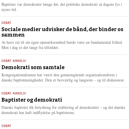
2026
r
Baptister var demokrater længe før, det politiske demokrati så dagens lys i
e
nyere tid.
18.
DEBAT
maj
Sociale medier udvisker de bånd, der binder os
sammen
2026
At have ret til sin egen opmærksomhed burde være en fundamental frihed.
Men i dag er det langt fra tilfældet.
18.
DEBAT
,
KIRKELIV
maj
Demokrati som samtale
2026
Kongregationalismen har været den gennemgående organisationsform i
danske baptistmenigheder. Den er besværlig og langsom – og til diskussion.
18.
DEBAT
,
KIRKELIV
maj
Baptister og demokrati
2026
Danske baptister fik betydning for etablering af demokratiet – og det danske
demokrati har haft indflydelse på baptisterne.
18.
DEBAT