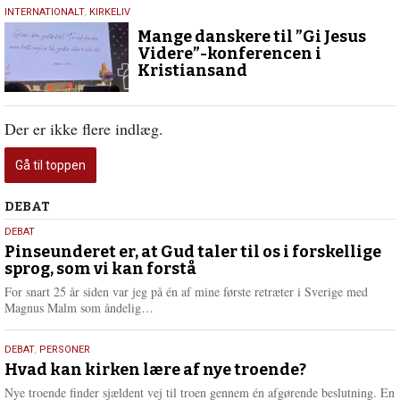
5.
INTERNATIONALT
,
KIRKELIV
november
Mange danskere til ”Gi Jesus
2024
Videre”-konferencen i
Kristiansand
Der er ikke flere indlæg.
Gå til toppen
Debat
DEBAT
5.
DEBAT
august
Pinseunderet er, at Gud taler til os i forskellige
sprog, som vi kan forstå
2026
For snart 25 år siden var jeg på én af mine første retræter i Sverige med
L
Magnus Malm som åndelig…
æ
s
25.
DEBAT
,
PERSONER
m
juli
Hvad kan kirken lære af nye troende?
e
2026
r
Nye troende finder sjældent vej til troen gennem én afgørende beslutning. En