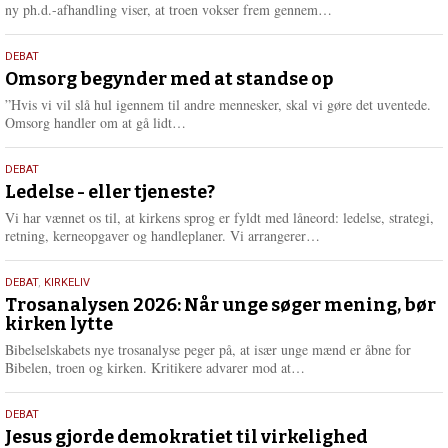
e
L
ny ph.d.-afhandling viser, at troen vokser frem gennem…
æ
s
9.
DEBAT
m
juli
Omsorg begynder med at standse op
e
2026
r
”Hvis vi vil slå hul igennem til andre mennesker, skal vi gøre det uventede.
e
L
Omsorg handler om at gå lidt…
æ
s
10.
DEBAT
m
juni
Ledelse - eller tjeneste?
e
2026
r
Vi har vænnet os til, at kirkens sprog er fyldt med låneord: ledelse, strategi,
e
L
retning, kerneopgaver og handleplaner. Vi arrangerer…
æ
s
2.
DEBAT
,
KIRKELIV
m
juni
Trosanalysen 2026: Når unge søger mening, bør
e
kirken lytte
2026
r
e
Bibelselskabets nye trosanalyse peger på, at især unge mænd er åbne for
L
Bibelen, troen og kirken. Kritikere advarer mod at…
æ
s
18.
DEBAT
m
maj
Jesus gjorde demokratiet til virkelighed
e