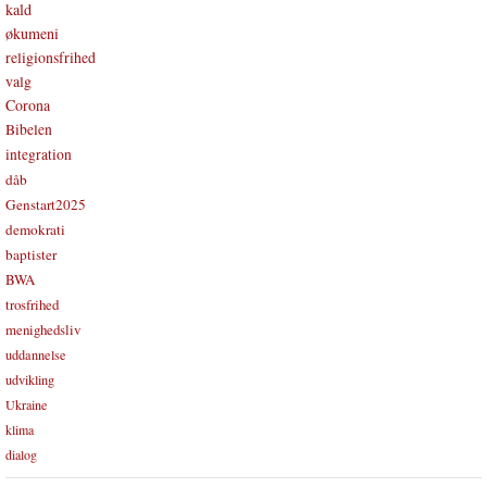
kald
økumeni
religionsfrihed
valg
Corona
Bibelen
integration
dåb
Genstart2025
demokrati
baptister
BWA
trosfrihed
menighedsliv
uddannelse
udvikling
Ukraine
klima
dialog