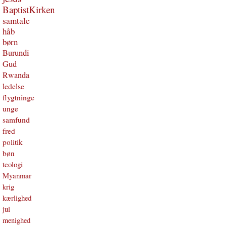
BaptistKirken
samtale
håb
børn
Burundi
Gud
Rwanda
ledelse
flygtninge
unge
samfund
fred
politik
bøn
teologi
Myanmar
krig
kærlighed
jul
menighed