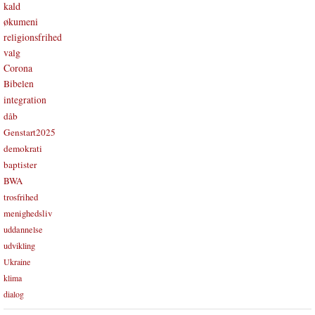
kald
økumeni
religionsfrihed
valg
Corona
Bibelen
integration
dåb
Genstart2025
demokrati
baptister
BWA
trosfrihed
menighedsliv
uddannelse
udvikling
Ukraine
klima
dialog