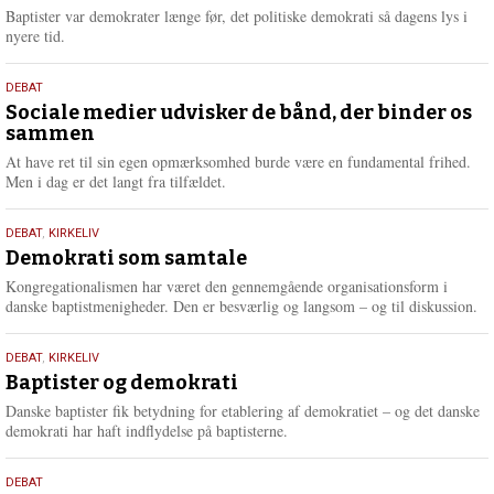
2026
r
Baptister var demokrater længe før, det politiske demokrati så dagens lys i
e
nyere tid.
18.
DEBAT
maj
Sociale medier udvisker de bånd, der binder os
sammen
2026
At have ret til sin egen opmærksomhed burde være en fundamental frihed.
Men i dag er det langt fra tilfældet.
18.
DEBAT
,
KIRKELIV
maj
Demokrati som samtale
2026
Kongregationalismen har været den gennemgående organisationsform i
danske baptistmenigheder. Den er besværlig og langsom – og til diskussion.
18.
DEBAT
,
KIRKELIV
maj
Baptister og demokrati
2026
Danske baptister fik betydning for etablering af demokratiet – og det danske
demokrati har haft indflydelse på baptisterne.
18.
DEBAT