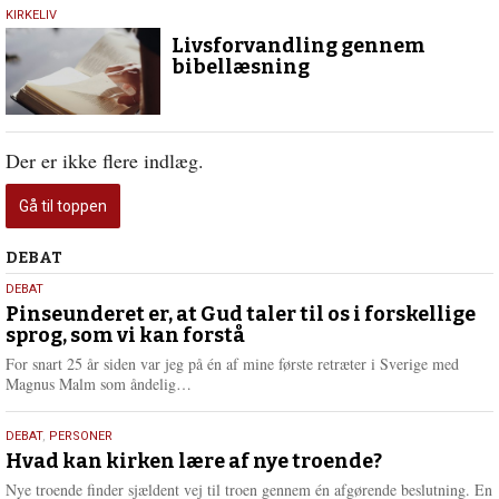
9.
KIRKELIV
juli
Livsforvandling gennem
2026
bibellæsning
Der er ikke flere indlæg.
Gå til toppen
Debat
DEBAT
5.
DEBAT
august
Pinseunderet er, at Gud taler til os i forskellige
sprog, som vi kan forstå
2026
For snart 25 år siden var jeg på én af mine første retræter i Sverige med
L
Magnus Malm som åndelig…
æ
s
25.
DEBAT
,
PERSONER
m
juli
Hvad kan kirken lære af nye troende?
e
2026
r
Nye troende finder sjældent vej til troen gennem én afgørende beslutning. En