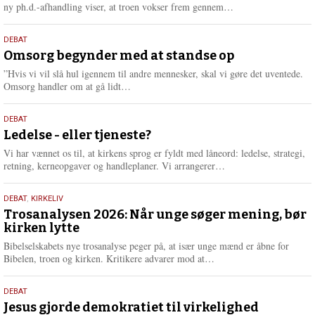
e
L
ny ph.d.-afhandling viser, at troen vokser frem gennem…
æ
s
9.
DEBAT
m
juli
Omsorg begynder med at standse op
e
2026
r
”Hvis vi vil slå hul igennem til andre mennesker, skal vi gøre det uventede.
e
L
Omsorg handler om at gå lidt…
æ
s
10.
DEBAT
m
juni
Ledelse - eller tjeneste?
e
2026
r
Vi har vænnet os til, at kirkens sprog er fyldt med låneord: ledelse, strategi,
e
L
retning, kerneopgaver og handleplaner. Vi arrangerer…
æ
s
2.
DEBAT
,
KIRKELIV
m
juni
Trosanalysen 2026: Når unge søger mening, bør
e
kirken lytte
2026
r
e
Bibelselskabets nye trosanalyse peger på, at især unge mænd er åbne for
L
Bibelen, troen og kirken. Kritikere advarer mod at…
æ
s
18.
DEBAT
m
maj
Jesus gjorde demokratiet til virkelighed
e