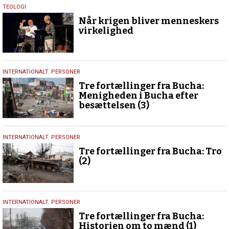
25.
TEOLOGI
august
Når krigen bliver menneskers
2024
virkelighed
22.
INTERNATIONALT
,
PERSONER
august
Tre fortællinger fra Bucha:
2024
Menigheden i Bucha efter
besættelsen (3)
17.
INTERNATIONALT
,
PERSONER
august
Tre fortællinger fra Bucha: Tro
2024
(2)
12.
INTERNATIONALT
,
PERSONER
august
Tre fortællinger fra Bucha:
2024
Historien om to mænd (1)