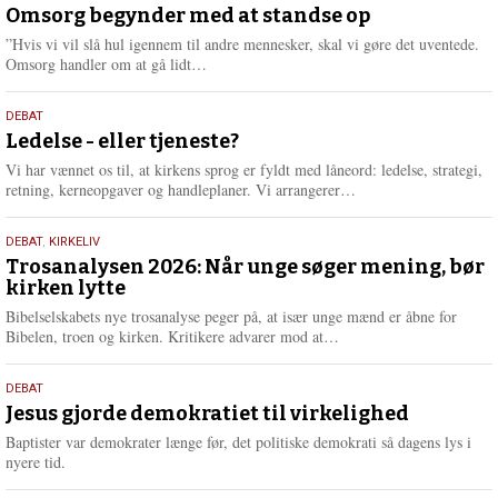
juli
Omsorg begynder med at standse op
e
2026
r
”Hvis vi vil slå hul igennem til andre mennesker, skal vi gøre det uventede.
e
L
Omsorg handler om at gå lidt…
æ
s
10.
DEBAT
m
juni
Ledelse - eller tjeneste?
e
2026
r
Vi har vænnet os til, at kirkens sprog er fyldt med låneord: ledelse, strategi,
e
L
retning, kerneopgaver og handleplaner. Vi arrangerer…
æ
s
2.
DEBAT
,
KIRKELIV
m
juni
Trosanalysen 2026: Når unge søger mening, bør
e
kirken lytte
2026
r
e
Bibelselskabets nye trosanalyse peger på, at især unge mænd er åbne for
L
Bibelen, troen og kirken. Kritikere advarer mod at…
æ
s
18.
DEBAT
m
maj
Jesus gjorde demokratiet til virkelighed
e
2026
r
Baptister var demokrater længe før, det politiske demokrati så dagens lys i
e
nyere tid.