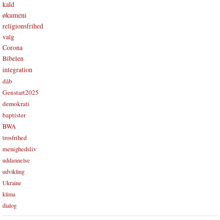
kald
økumeni
religionsfrihed
valg
Corona
Bibelen
integration
dåb
Genstart2025
demokrati
baptister
BWA
trosfrihed
menighedsliv
uddannelse
udvikling
Ukraine
klima
dialog