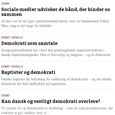
18.
DEBAT
maj
Sociale medier udvisker de bånd, der binder os
sammen
2026
At have ret til sin egen opmærksomhed burde være en fundamental frihed.
Men i dag er det langt fra tilfældet.
18.
DEBAT
,
KIRKELIV
maj
Demokrati som samtale
2026
Kongregationalismen har været den gennemgående organisationsform i
danske baptistmenigheder. Den er besværlig og langsom – og til diskussion.
18.
DEBAT
,
KIRKELIV
maj
Baptister og demokrati
2026
Danske baptister fik betydning for etablering af demokratiet – og det danske
demokrati har haft indflydelse på baptisterne.
18.
DEBAT
maj
Kan dansk og vestligt demokrati overleve?
2026
Vi overser let, at demokratiet er skrøbeligt – som en tynd porcelænsvase, der
L
risikerer at gå i stykker, hvis vi…