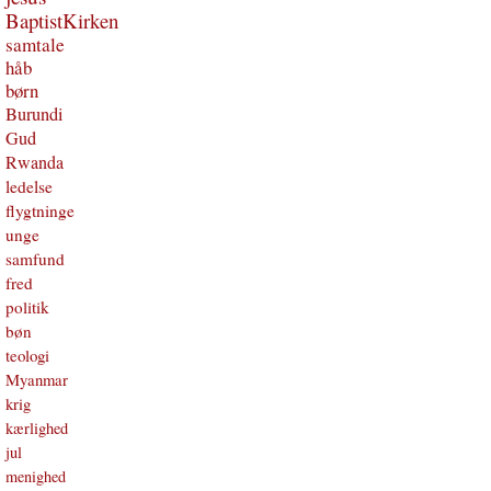
BaptistKirken
samtale
håb
børn
Burundi
Gud
Rwanda
ledelse
flygtninge
unge
samfund
fred
politik
bøn
teologi
Myanmar
krig
kærlighed
jul
menighed