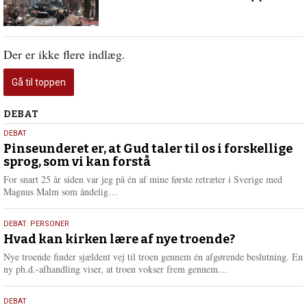
Der er ikke flere indlæg.
Gå til toppen
Debat
DEBAT
5.
DEBAT
august
Pinseunderet er, at Gud taler til os i forskellige
sprog, som vi kan forstå
2026
For snart 25 år siden var jeg på én af mine første retræter i Sverige med
L
Magnus Malm som åndelig…
æ
s
25.
DEBAT
,
PERSONER
m
juli
Hvad kan kirken lære af nye troende?
e
2026
r
Nye troende finder sjældent vej til troen gennem én afgørende beslutning. En
e
L
ny ph.d.-afhandling viser, at troen vokser frem gennem…
æ
s
9.
DEBAT
m