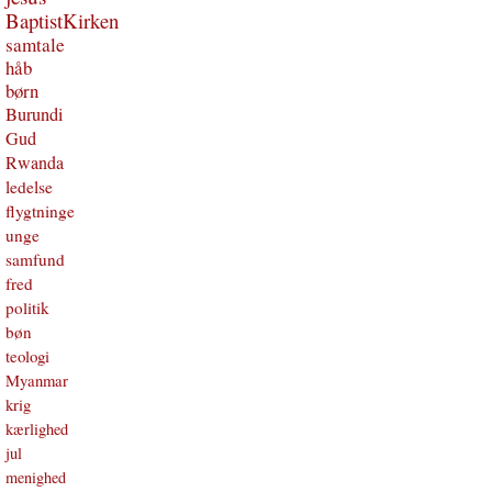
BaptistKirken
samtale
håb
børn
Burundi
Gud
Rwanda
ledelse
flygtninge
unge
samfund
fred
politik
bøn
teologi
Myanmar
krig
kærlighed
jul
menighed