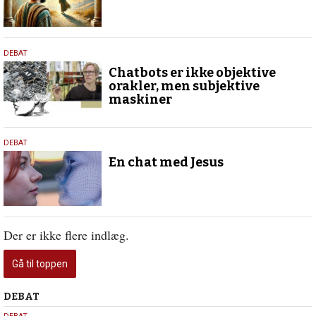
27.
DEBAT
maj
Chatbots er ikke objektive
2025
orakler, men subjektive
maskiner
27.
DEBAT
maj
En chat med Jesus
2025
Der er ikke flere indlæg.
Gå til toppen
Debat
DEBAT