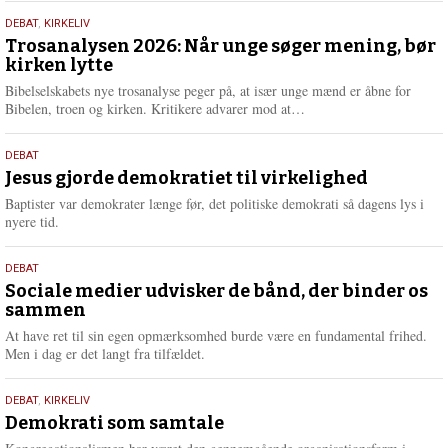
s
2.
DEBAT
,
KIRKELIV
m
juni
Trosanalysen 2026: Når unge søger mening, bør
e
kirken lytte
2026
r
e
Bibelselskabets nye trosanalyse peger på, at især unge mænd er åbne for
L
Bibelen, troen og kirken. Kritikere advarer mod at…
æ
s
18.
DEBAT
m
maj
Jesus gjorde demokratiet til virkelighed
e
2026
r
Baptister var demokrater længe før, det politiske demokrati så dagens lys i
e
nyere tid.
18.
DEBAT
maj
Sociale medier udvisker de bånd, der binder os
sammen
2026
At have ret til sin egen opmærksomhed burde være en fundamental frihed.
Men i dag er det langt fra tilfældet.
18.
DEBAT
,
KIRKELIV
maj
Demokrati som samtale
2026