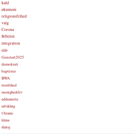
kald
økumeni
religionsfrihed
valg
Corona
Bibelen
integration
dåb
Genstart2025
demokrati
baptister
BWA
trosfrihed
menighedsliv
uddannelse
udvikling
Ukraine
klima
dialog