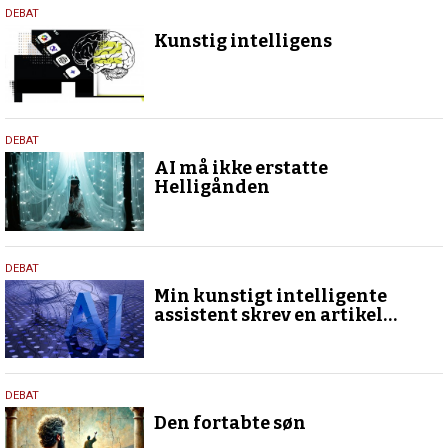
27.
DEBAT
maj
Kunstig intelligens
2025
27.
DEBAT
maj
AI må ikke erstatte
2025
Helligånden
27.
DEBAT
maj
Min kunstigt intelligente
2025
assistent skrev en artikel…
27.
DEBAT
maj
Den fortabte søn
2025