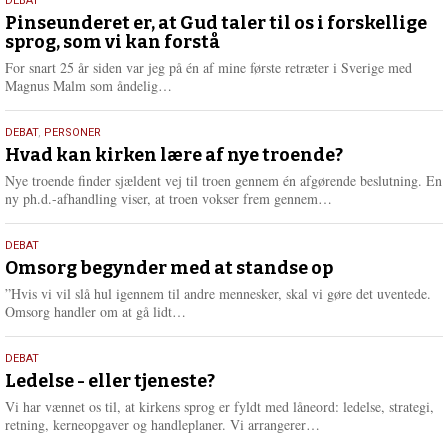
5.
DEBAT
august
Pinseunderet er, at Gud taler til os i forskellige
sprog, som vi kan forstå
2026
For snart 25 år siden var jeg på én af mine første retræter i Sverige med
L
Magnus Malm som åndelig…
æ
s
25.
DEBAT
,
PERSONER
m
juli
Hvad kan kirken lære af nye troende?
e
2026
r
Nye troende finder sjældent vej til troen gennem én afgørende beslutning. En
e
L
ny ph.d.-afhandling viser, at troen vokser frem gennem…
æ
s
9.
DEBAT
m
juli
Omsorg begynder med at standse op
e
2026
r
”Hvis vi vil slå hul igennem til andre mennesker, skal vi gøre det uventede.
e
L
Omsorg handler om at gå lidt…
æ
s
10.
DEBAT
m
juni
Ledelse - eller tjeneste?
e
2026
r
Vi har vænnet os til, at kirkens sprog er fyldt med låneord: ledelse, strategi,
e
L
retning, kerneopgaver og handleplaner. Vi arrangerer…
æ