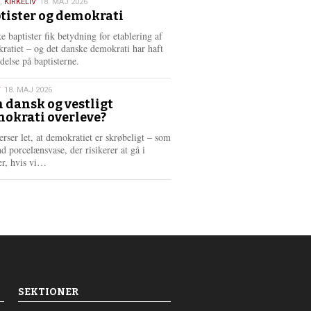
,
KIRKELIV
18. MAJ 2026
tister og demokrati
6
e baptister fik betydning for etablering af
ratiet – og det danske demokrati har haft
delse på baptisterne.
T
18. MAJ 2026
 dansk og vestligt
okrati overleve?
6
erser let, at demokratiet er skrøbeligt – som
d porcelænsvase, der risikerer at gå i
L
er, hvis vi…
æ
s
m
e
r
e
SEKTIONER