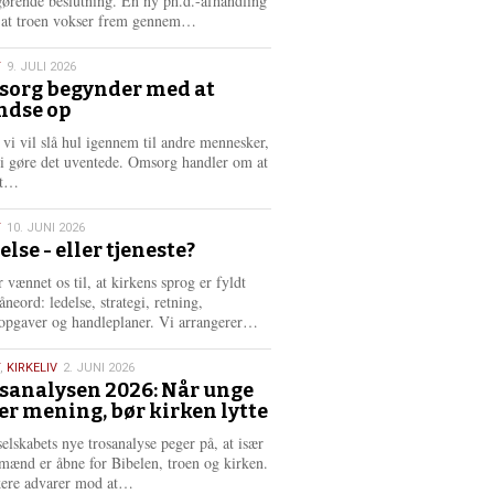
gørende beslutning. En ny ph.d.-afhandling
L
, at troen vokser frem gennem…
æ
s
T
9. JULI 2026
m
org begynder med at
e
ndse op
6
r
e
 vi vil slå hul igennem til andre mennesker,
vi gøre det uventede. Omsorg handler om at
L
dt…
æ
s
T
10. JUNI 2026
m
else - eller tjeneste?
e
6
r
 vænnet os til, at kirkens sprog er fyldt
e
neord: ledelse, strategi, retning,
L
opgaver og handleplaner. Vi arrangerer…
æ
s
,
KIRKELIV
2. JUNI 2026
m
sanalysen 2026: Når unge
e
er mening, bør kirken lytte
6
r
e
selskabets nye trosanalyse peger på, at især
mænd er åbne for Bibelen, troen og kirken.
L
kere advarer mod at…