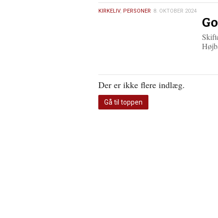
8.
KIRKELIV
,
PERSONER
8. OKTOBER 2024
Go
oktober
2024
Skif
Højba
Der er ikke flere indlæg.
Gå til toppen