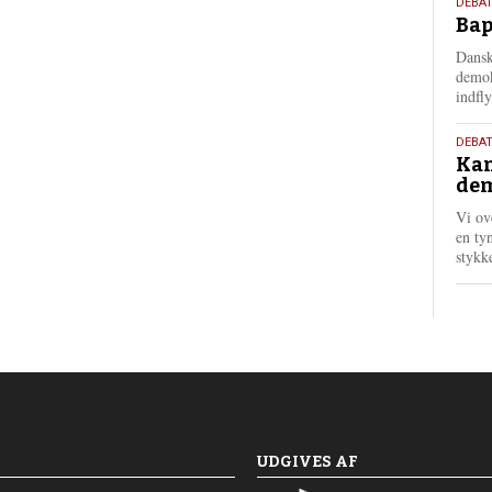
18.
DEBAT
Bap
maj
202
Dansk
demok
indfly
18.
DEBA
Kan
maj
dem
202
Vi ov
en tyn
stykk
UDGIVES AF