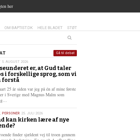
gten her
14.0:
15.0:
16.0:
OM BAPTIST.DK
HELE BLADET
STØT
at
AT
Gå til debat
T
5. AUGUST 2026
seunderet er, at Gud taler
st
os i forskellige sprog, som vi
6
 forstå
nart 25 år siden var jeg på én af mine første
ter i Sverige med Magnus Malm som
L
lig…
æ
s
,
PERSONER
25. JULI 2026
m
d kan kirken lære af nye
e
ende?
6
r
e
roende finder sjældent vej til troen gennem