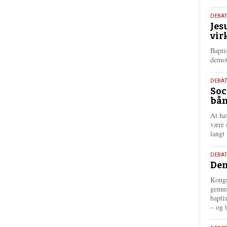
18.
DEBA
Jes
maj
vir
202
Bapti
demok
18.
DEBA
Soc
maj
bån
202
At ha
være 
langt 
18.
DEBAT
Dem
maj
202
Kongr
genne
bapti
– og t