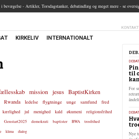
 bevægelse - Artikler, Torsdagstanker, debatindlæg og meget mere - se oversi
13.0:
KONTAKT
0:
21.0:
22.0:
BAT
KIRKELIV
INTERNATIONALT
Deb
DEB
n
5.
DEBA
Pin
augu
til 
202
kan
For s
fællesskab
mission
jesus
BaptistKirken
retræ
ånde
Rwanda
ledelse
flygtninge
unge
samfund
fred
kærlighed
jul
menighed
kald
økumeni
religionsfrihed
25.
DEBAT
Hva
juli
Genstart2025
demokrati
baptister
BWA
trosfrihed
tro
202
e
klima
dialog
Nye t