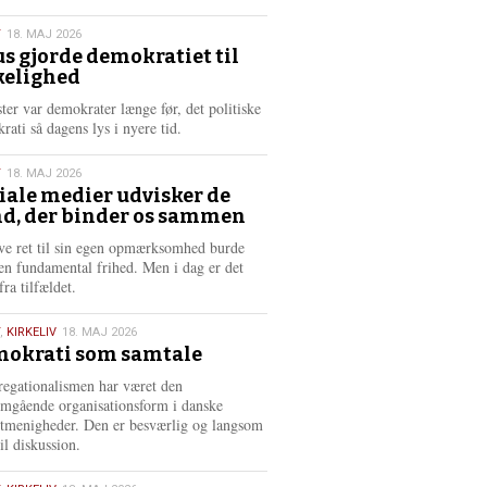
æ
s
T
18. MAJ 2026
m
us gjorde demokratiet til
e
kelighed
6
r
e
ster var demokrater længe før, det politiske
rati så dagens lys i nyere tid.
T
18. MAJ 2026
iale medier udvisker de
d, der binder os sammen
6
ve ret til sin egen opmærksomhed burde
en fundamental frihed. Men i dag er det
fra tilfældet.
,
KIRKELIV
18. MAJ 2026
okrati som samtale
6
egationalismen har været den
mgående organisationsform i danske
stmenigheder. Den er besværlig og langsom
il diskussion.