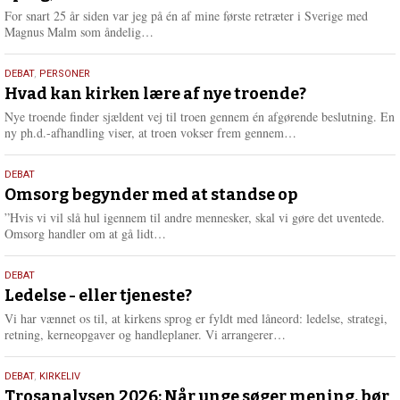
For snart 25 år siden var jeg på én af mine første retræter i Sverige med
L
Magnus Malm som åndelig…
æ
s
25.
DEBAT
,
PERSONER
m
juli
Hvad kan kirken lære af nye troende?
e
2026
r
Nye troende finder sjældent vej til troen gennem én afgørende beslutning. En
e
L
ny ph.d.-afhandling viser, at troen vokser frem gennem…
æ
s
9.
DEBAT
m
juli
Omsorg begynder med at standse op
e
2026
r
”Hvis vi vil slå hul igennem til andre mennesker, skal vi gøre det uventede.
e
L
Omsorg handler om at gå lidt…
æ
s
10.
DEBAT
m
juni
Ledelse - eller tjeneste?
e
2026
r
Vi har vænnet os til, at kirkens sprog er fyldt med låneord: ledelse, strategi,
e
L
retning, kerneopgaver og handleplaner. Vi arrangerer…
æ
s
2.
DEBAT
,
KIRKELIV
m
juni
Trosanalysen 2026: Når unge søger mening, bør
e