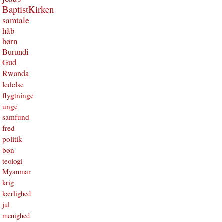
BaptistKirken
samtale
håb
børn
Burundi
Gud
Rwanda
ledelse
flygtninge
unge
samfund
fred
politik
bøn
teologi
Myanmar
krig
kærlighed
jul
menighed