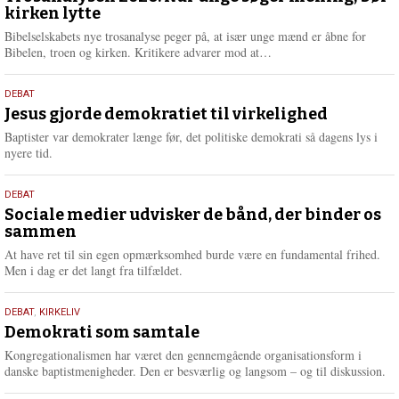
kirken lytte
2026
r
e
Bibelselskabets nye trosanalyse peger på, at især unge mænd er åbne for
L
Bibelen, troen og kirken. Kritikere advarer mod at…
æ
s
18.
DEBAT
m
maj
Jesus gjorde demokratiet til virkelighed
e
2026
r
Baptister var demokrater længe før, det politiske demokrati så dagens lys i
e
nyere tid.
18.
DEBAT
maj
Sociale medier udvisker de bånd, der binder os
sammen
2026
At have ret til sin egen opmærksomhed burde være en fundamental frihed.
Men i dag er det langt fra tilfældet.
18.
DEBAT
,
KIRKELIV
maj
Demokrati som samtale
2026
Kongregationalismen har været den gennemgående organisationsform i
danske baptistmenigheder. Den er besværlig og langsom – og til diskussion.