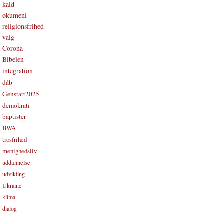
kald
økumeni
religionsfrihed
valg
Corona
Bibelen
integration
dåb
Genstart2025
demokrati
baptister
BWA
trosfrihed
menighedsliv
uddannelse
udvikling
Ukraine
klima
dialog