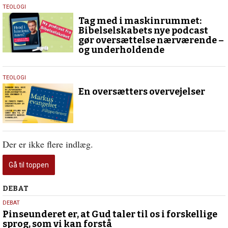
17.
TEOLOGI
november
Tag med i maskinrummet:
2025
Bibelselskabets nye podcast
gør oversættelse nærværende –
og underholdende
5.
TEOLOGI
juli
En oversætters overvejelser
2025
Der er ikke flere indlæg.
Gå til toppen
Debat
DEBAT
5.
DEBAT
august
Pinseunderet er, at Gud taler til os i forskellige
sprog, som vi kan forstå
2026