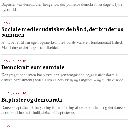
2026
r
Baptister var demokrater længe før, det politiske demokrati så dagens lys i
e
nyere tid.
18.
DEBAT
maj
Sociale medier udvisker de bånd, der binder os
sammen
2026
At have ret til sin egen opmærksomhed burde være en fundamental frihed.
Men i dag er det langt fra tilfældet.
18.
DEBAT
,
KIRKELIV
maj
Demokrati som samtale
2026
Kongregationalismen har været den gennemgående organisationsform i
danske baptistmenigheder. Den er besværlig og langsom – og til diskussion.
18.
DEBAT
,
KIRKELIV
maj
Baptister og demokrati
2026
Danske baptister fik betydning for etablering af demokratiet – og det danske
demokrati har haft indflydelse på baptisterne.
18.
DEBAT