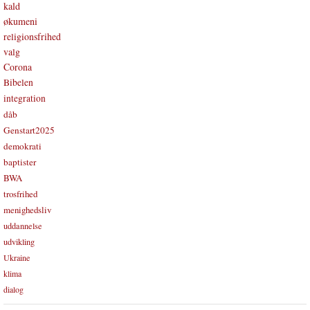
kald
økumeni
religionsfrihed
valg
Corona
Bibelen
integration
dåb
Genstart2025
demokrati
baptister
BWA
trosfrihed
menighedsliv
uddannelse
udvikling
Ukraine
klima
dialog