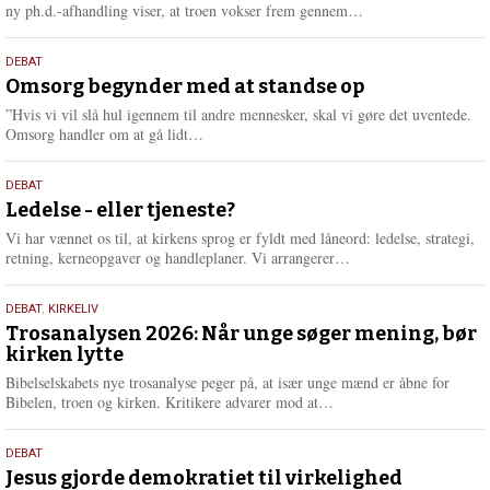
e
L
ny ph.d.-afhandling viser, at troen vokser frem gennem…
æ
s
9.
DEBAT
m
juli
Omsorg begynder med at standse op
e
2026
r
”Hvis vi vil slå hul igennem til andre mennesker, skal vi gøre det uventede.
e
L
Omsorg handler om at gå lidt…
æ
s
10.
DEBAT
m
juni
Ledelse - eller tjeneste?
e
2026
r
Vi har vænnet os til, at kirkens sprog er fyldt med låneord: ledelse, strategi,
e
L
retning, kerneopgaver og handleplaner. Vi arrangerer…
æ
s
2.
DEBAT
,
KIRKELIV
m
juni
Trosanalysen 2026: Når unge søger mening, bør
e
kirken lytte
2026
r
e
Bibelselskabets nye trosanalyse peger på, at især unge mænd er åbne for
L
Bibelen, troen og kirken. Kritikere advarer mod at…
æ
s
18.
DEBAT
m
maj
Jesus gjorde demokratiet til virkelighed
e