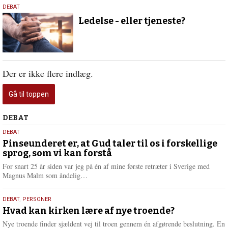
10.
DEBAT
juni
Ledelse - eller tjeneste?
2026
Der er ikke flere indlæg.
Gå til toppen
Debat
DEBAT
5.
DEBAT
august
Pinseunderet er, at Gud taler til os i forskellige
sprog, som vi kan forstå
2026
For snart 25 år siden var jeg på én af mine første retræter i Sverige med
L
Magnus Malm som åndelig…
æ
s
25.
DEBAT
,
PERSONER
m
juli
Hvad kan kirken lære af nye troende?
e
2026
r
Nye troende finder sjældent vej til troen gennem én afgørende beslutning. En