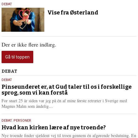
8.
DEBAT
januar
Vise fra Østerland
2026
Der er ikke flere indlæg.
Gå til toppen
Debat
DEBAT
5.
DEBAT
august
Pinseunderet er, at Gud taler til os i forskellige
sprog, som vi kan forstå
2026
For snart 25 år siden var jeg på én af mine første retræter i Sverige med
L
Magnus Malm som åndelig…
æ
s
25.
DEBAT
,
PERSONER
m
juli
Hvad kan kirken lære af nye troende?
e
2026
r
Nye troende finder sjældent vej til troen gennem én afgørende beslutning. En