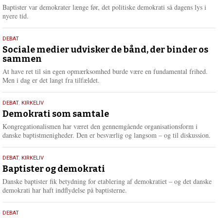
2026
r
Baptister var demokrater længe før, det politiske demokrati så dagens lys i
e
nyere tid.
18.
DEBAT
maj
Sociale medier udvisker de bånd, der binder os
sammen
2026
At have ret til sin egen opmærksomhed burde være en fundamental frihed.
Men i dag er det langt fra tilfældet.
18.
DEBAT
,
KIRKELIV
maj
Demokrati som samtale
2026
Kongregationalismen har været den gennemgående organisationsform i
danske baptistmenigheder. Den er besværlig og langsom – og til diskussion.
18.
DEBAT
,
KIRKELIV
maj
Baptister og demokrati
2026
Danske baptister fik betydning for etablering af demokratiet – og det danske
demokrati har haft indflydelse på baptisterne.
18.
DEBAT