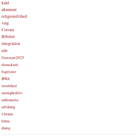
kald
økumeni
religionsfrihed
valg
Corona
Bibelen
integration
dåb
Genstart2025
demokrati
baptister
BWA
trosfrihed
menighedsliv
uddannelse
udvikling
Ukraine
klima
dialog