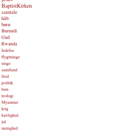
BaptistKirken
samtale
håb
børn
Burundi
Gud
Rwanda
ledelse
flygtninge
unge
samfund
fred
politik
bøn
teologi
Myanmar
krig
kærlighed
jul
menighed