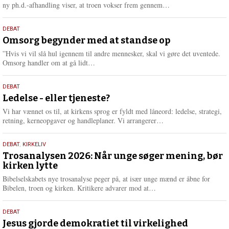
e
L
ny ph.d.-afhandling viser, at troen vokser frem gennem…
æ
s
9.
DEBAT
m
juli
Omsorg begynder med at standse op
e
2026
r
”Hvis vi vil slå hul igennem til andre mennesker, skal vi gøre det uventede.
e
L
Omsorg handler om at gå lidt…
æ
s
10.
DEBAT
m
juni
Ledelse - eller tjeneste?
e
2026
r
Vi har vænnet os til, at kirkens sprog er fyldt med låneord: ledelse, strategi,
e
L
retning, kerneopgaver og handleplaner. Vi arrangerer…
æ
s
2.
DEBAT
,
KIRKELIV
m
juni
Trosanalysen 2026: Når unge søger mening, bør
e
kirken lytte
2026
r
e
Bibelselskabets nye trosanalyse peger på, at især unge mænd er åbne for
L
Bibelen, troen og kirken. Kritikere advarer mod at…
æ
s
18.
DEBAT
m
maj
Jesus gjorde demokratiet til virkelighed
e