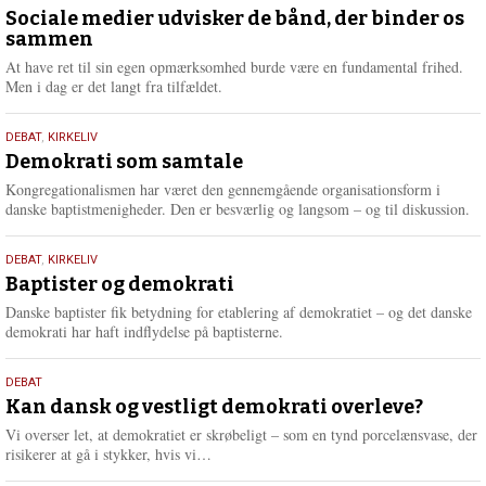
maj
Sociale medier udvisker de bånd, der binder os
sammen
2026
At have ret til sin egen opmærksomhed burde være en fundamental frihed.
Men i dag er det langt fra tilfældet.
18.
DEBAT
,
KIRKELIV
maj
Demokrati som samtale
2026
Kongregationalismen har været den gennemgående organisationsform i
danske baptistmenigheder. Den er besværlig og langsom – og til diskussion.
18.
DEBAT
,
KIRKELIV
maj
Baptister og demokrati
2026
Danske baptister fik betydning for etablering af demokratiet – og det danske
demokrati har haft indflydelse på baptisterne.
18.
DEBAT
maj
Kan dansk og vestligt demokrati overleve?
2026
Vi overser let, at demokratiet er skrøbeligt – som en tynd porcelænsvase, der
L
risikerer at gå i stykker, hvis vi…
æ