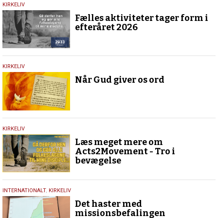
25.
KIRKELIV
maj
Fælles aktiviteter tager form i
2026
efteråret 2026
23.
KIRKELIV
maj
Når Gud giver os ord
2026
15.
KIRKELIV
maj
Læs meget mere om
2026
Acts2Movement - Tro i
bevægelse
26.
INTERNATIONALT
,
KIRKELIV
april
Det haster med
2026
missionsbefalingen