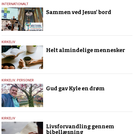
17.
INTERNATIONALT
juli
Sammen ved Jesus’ bord
2026
9.
KIRKELIV
juli
Helt almindelige mennesker
2026
9.
KIRKELIV
,
PERSONER
juli
Gud gav Kyle en drøm
2026
9.
KIRKELIV
juli
Livsforvandling gennem
2026
bibellæsning