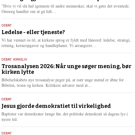
2026
r
”Hvis vi vil slå hul igennem til andre mennesker, skal vi gøre det uventede.
e
L
Omsorg handler om at gå lidt…
æ
s
10.
DEBAT
m
juni
Ledelse - eller tjeneste?
e
2026
r
Vi har vænnet os til, at kirkens sprog er fyldt med låneord: ledelse, strategi,
e
L
retning, kerneopgaver og handleplaner. Vi arrangerer…
æ
s
2.
DEBAT
,
KIRKELIV
m
juni
Trosanalysen 2026: Når unge søger mening, bør
e
kirken lytte
2026
r
e
Bibelselskabets nye trosanalyse peger på, at især unge mænd er åbne for
L
Bibelen, troen og kirken. Kritikere advarer mod at…
æ
s
18.
DEBAT
m
maj
Jesus gjorde demokratiet til virkelighed
e
2026
r
Baptister var demokrater længe før, det politiske demokrati så dagens lys i
e
nyere tid.
18.
DEBAT