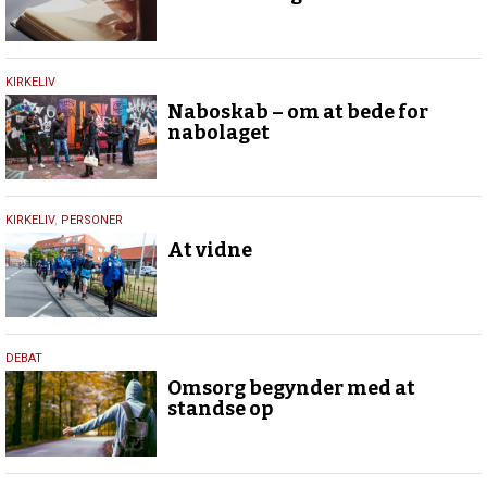
9.
KIRKELIV
juli
Naboskab – om at bede for
2026
nabolaget
9.
KIRKELIV
,
PERSONER
juli
At vidne
2026
9.
DEBAT
juli
Omsorg begynder med at
2026
standse op