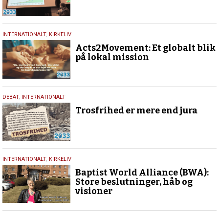
19.
INTERNATIONALT
,
KIRKELIV
april
Acts2Movement: Et globalt blik
2026
på lokal mission
14.
DEBAT
,
INTERNATIONALT
april
Trosfrihed er mere end jura
2026
7.
INTERNATIONALT
,
KIRKELIV
marts
Baptist World Alliance (BWA):
2025
Store beslutninger, håb og
visioner