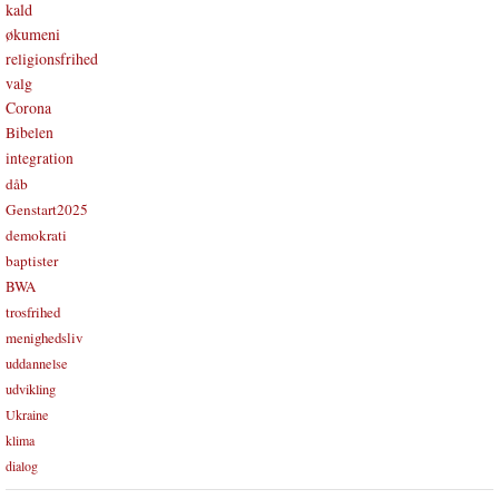
kald
økumeni
religionsfrihed
valg
Corona
Bibelen
integration
dåb
Genstart2025
demokrati
baptister
BWA
trosfrihed
menighedsliv
uddannelse
udvikling
Ukraine
klima
dialog