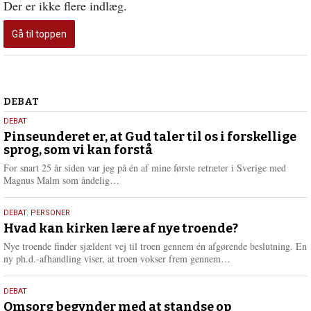
Der er ikke flere indlæg.
Gå til toppen
Debat
DEBAT
5.
DEBAT
august
Pinseunderet er, at Gud taler til os i forskellige
sprog, som vi kan forstå
2026
For snart 25 år siden var jeg på én af mine første retræter i Sverige med
L
Magnus Malm som åndelig…
æ
s
25.
DEBAT
,
PERSONER
m
juli
Hvad kan kirken lære af nye troende?
e
2026
r
Nye troende finder sjældent vej til troen gennem én afgørende beslutning. En
e
L
ny ph.d.-afhandling viser, at troen vokser frem gennem…
æ
s
9.
DEBAT
m
juli
Omsorg begynder med at standse op
e