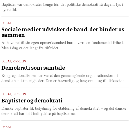
2026
r
Baptister var demokrater længe før, det politiske demokrati så dagens lys i
e
nyere tid.
18.
DEBAT
maj
Sociale medier udvisker de bånd, der binder os
sammen
2026
At have ret til sin egen opmærksomhed burde være en fundamental frihed.
Men i dag er det langt fra tilfældet.
18.
DEBAT
,
KIRKELIV
maj
Demokrati som samtale
2026
Kongregationalismen har været den gennemgående organisationsform i
danske baptistmenigheder. Den er besværlig og langsom – og til diskussion.
18.
DEBAT
,
KIRKELIV
maj
Baptister og demokrati
2026
Danske baptister fik betydning for etablering af demokratiet – og det danske
demokrati har haft indflydelse på baptisterne.
18.
DEBAT