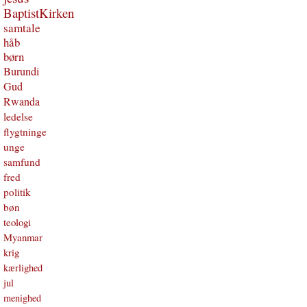
BaptistKirken
samtale
håb
børn
Burundi
Gud
Rwanda
ledelse
flygtninge
unge
samfund
fred
politik
bøn
teologi
Myanmar
krig
kærlighed
jul
menighed