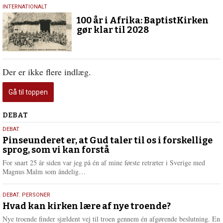
20.
INTERNATIONALT
januar
100 år i Afrika: BaptistKirken
2026
gør klar til 2028
Der er ikke flere indlæg.
Gå til toppen
Debat
DEBAT
5.
DEBAT
august
Pinseunderet er, at Gud taler til os i forskellige
sprog, som vi kan forstå
2026
For snart 25 år siden var jeg på én af mine første retræter i Sverige med
L
Magnus Malm som åndelig…
æ
s
25.
DEBAT
,
PERSONER
m
juli
Hvad kan kirken lære af nye troende?
e
2026
r
Nye troende finder sjældent vej til troen gennem én afgørende beslutning. En