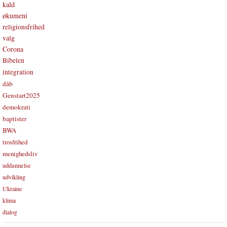
kald
økumeni
religionsfrihed
valg
Corona
Bibelen
integration
dåb
Genstart2025
demokrati
baptister
BWA
trosfrihed
menighedsliv
uddannelse
udvikling
Ukraine
klima
dialog