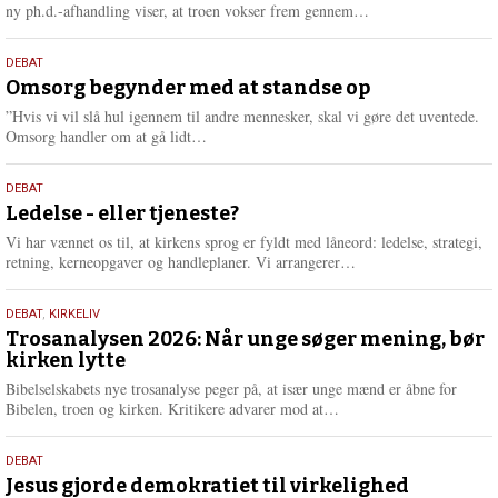
e
L
ny ph.d.-afhandling viser, at troen vokser frem gennem…
æ
s
9.
DEBAT
m
juli
Omsorg begynder med at standse op
e
2026
r
”Hvis vi vil slå hul igennem til andre mennesker, skal vi gøre det uventede.
e
L
Omsorg handler om at gå lidt…
æ
s
10.
DEBAT
m
juni
Ledelse - eller tjeneste?
e
2026
r
Vi har vænnet os til, at kirkens sprog er fyldt med låneord: ledelse, strategi,
e
L
retning, kerneopgaver og handleplaner. Vi arrangerer…
æ
s
2.
DEBAT
,
KIRKELIV
m
juni
Trosanalysen 2026: Når unge søger mening, bør
e
kirken lytte
2026
r
e
Bibelselskabets nye trosanalyse peger på, at især unge mænd er åbne for
L
Bibelen, troen og kirken. Kritikere advarer mod at…
æ
s
18.
DEBAT
m
maj
Jesus gjorde demokratiet til virkelighed
e