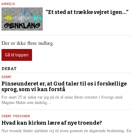
18.
KIRKELIV
maj
”Et sted at trække vejret igen…”
2026
Der er ikke flere indlæg.
Gå til toppen
Debat
DEBAT
5.
DEBAT
august
Pinseunderet er, at Gud taler til os i forskellige
sprog, som vi kan forstå
2026
For snart 25 år siden var jeg på én af mine første retræter i Sverige med
L
Magnus Malm som åndelig…
æ
s
25.
DEBAT
,
PERSONER
m
juli
Hvad kan kirken lære af nye troende?
e
2026
r
Nye troende finder sjældent vej til troen gennem én afgørende beslutning. En