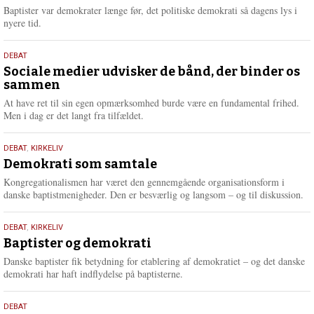
2026
r
Baptister var demokrater længe før, det politiske demokrati så dagens lys i
e
nyere tid.
18.
DEBAT
maj
Sociale medier udvisker de bånd, der binder os
sammen
2026
At have ret til sin egen opmærksomhed burde være en fundamental frihed.
Men i dag er det langt fra tilfældet.
18.
DEBAT
,
KIRKELIV
maj
Demokrati som samtale
2026
Kongregationalismen har været den gennemgående organisationsform i
danske baptistmenigheder. Den er besværlig og langsom – og til diskussion.
18.
DEBAT
,
KIRKELIV
maj
Baptister og demokrati
2026
Danske baptister fik betydning for etablering af demokratiet – og det danske
demokrati har haft indflydelse på baptisterne.
18.
DEBAT