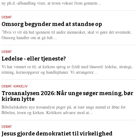
e
L
ny ph.d.-afhandling viser, at troen vokser frem gennem…
æ
s
9.
DEBAT
m
juli
Omsorg begynder med at standse op
e
2026
r
”Hvis vi vil slå hul igennem til andre mennesker, skal vi gøre det uventede.
e
L
Omsorg handler om at gå lidt…
æ
s
10.
DEBAT
m
juni
Ledelse - eller tjeneste?
e
2026
r
Vi har vænnet os til, at kirkens sprog er fyldt med låneord: ledelse, strategi,
e
L
retning, kerneopgaver og handleplaner. Vi arrangerer…
æ
s
2.
DEBAT
,
KIRKELIV
m
juni
Trosanalysen 2026: Når unge søger mening, bør
e
kirken lytte
2026
r
e
Bibelselskabets nye trosanalyse peger på, at især unge mænd er åbne for
L
Bibelen, troen og kirken. Kritikere advarer mod at…
æ
s
18.
DEBAT
m
maj
Jesus gjorde demokratiet til virkelighed
e