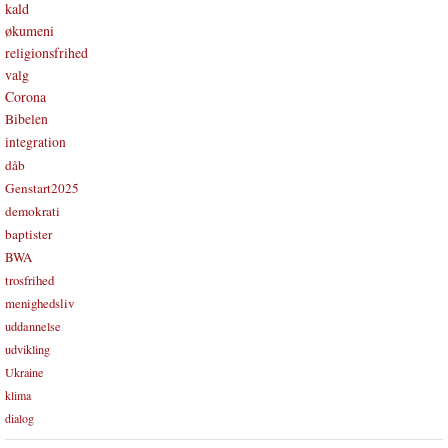
kald
økumeni
religionsfrihed
valg
Corona
Bibelen
integration
dåb
Genstart2025
demokrati
baptister
BWA
trosfrihed
menighedsliv
uddannelse
udvikling
Ukraine
klima
dialog