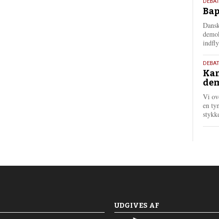
18.
DEBAT
Bap
maj
202
Dansk
demok
indfly
18.
DEBA
Kan
maj
dem
202
Vi ov
en tyn
stykk
UDGIVES AF