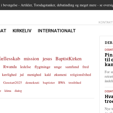
 bevægelse - Artikler, Torsdagstanker, debatindlæg og meget mere - se oversi
13.0:
KONTAKT
0:
21.0:
22.0:
BAT
KIRKELIV
INTERNATIONALT
Deb
DEB
5.
DEBA
Pin
augu
fællesskab
mission
jesus
BaptistKirken
til 
202
kan
Rwanda
ledelse
flygtninge
unge
samfund
fred
For s
kærlighed
jul
menighed
kald
økumeni
religionsfrihed
retræ
ånde
Genstart2025
demokrati
baptister
BWA
trosfrihed
e
klima
dialog
25.
DEBAT
Hva
juli
tro
202
Nye t