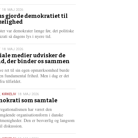
æ
s
T
18. MAJ 2026
m
us gjorde demokratiet til
e
kelighed
6
r
e
ster var demokrater længe før, det politiske
rati så dagens lys i nyere tid.
T
18. MAJ 2026
iale medier udvisker de
d, der binder os sammen
6
ve ret til sin egen opmærksomhed burde
en fundamental frihed. Men i dag er det
fra tilfældet.
,
KIRKELIV
18. MAJ 2026
okrati som samtale
6
egationalismen har været den
mgående organisationsform i danske
stmenigheder. Den er besværlig og langsom
il diskussion.