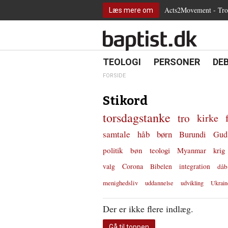
2.0:
Spring
Vend
Gå
Teologi
Acts2Movement - Tro i
Læs mere om
3.0:
menu
tilbage
til
Personer
4.0:
over
til
vores
Debat
5.0:
og
forsiden
guide
Kirkeliv
6.0:
gå
for
Internationalt
til
tilgængelighed
18.0:
19.0:
20.
8.0:
TEOLOGI
PERSONER
DE
Teologi
indhold
9.0:
Personer
FORSIDE
10.0:
Debat
11.0:
Kirkeliv
Stikord
12.0:
Internationalt
torsdagstanke
tro
kirke
samtale
håb
børn
Burundi
Gud
politik
bøn
teologi
Myanmar
krig
valg
Corona
Bibelen
integration
dåb
menighedsliv
uddannelse
udvikling
Ukrain
Der er ikke flere indlæg.
Gå til toppen