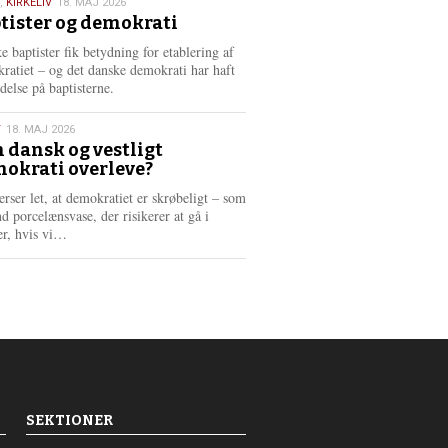
,
KIRKELIV
18. MAJ 2026
tister og demokrati
6
e baptister fik betydning for etablering af
ratiet – og det danske demokrati har haft
delse på baptisterne.
T
18. MAJ 2026
 dansk og vestligt
okrati overleve?
6
erser let, at demokratiet er skrøbeligt – som
d porcelænsvase, der risikerer at gå i
L
er, hvis vi…
æ
s
m
e
r
e
SEKTIONER