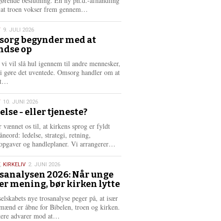
gørende beslutning. En ny ph.d.-afhandling
L
, at troen vokser frem gennem…
æ
s
T
9. JULI 2026
m
org begynder med at
e
ndse op
6
r
e
 vi vil slå hul igennem til andre mennesker,
vi gøre det uventede. Omsorg handler om at
L
dt…
æ
s
T
10. JUNI 2026
m
else - eller tjeneste?
e
6
r
 vænnet os til, at kirkens sprog er fyldt
e
neord: ledelse, strategi, retning,
L
opgaver og handleplaner. Vi arrangerer…
æ
s
,
KIRKELIV
2. JUNI 2026
m
sanalysen 2026: Når unge
e
er mening, bør kirken lytte
6
r
e
selskabets nye trosanalyse peger på, at især
mænd er åbne for Bibelen, troen og kirken.
L
kere advarer mod at…