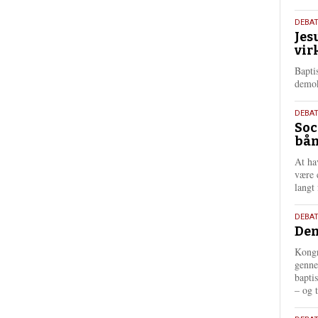
18.
DEBA
Jes
maj
vir
202
Bapti
demok
18.
DEBA
Soc
maj
bån
202
At ha
være 
langt 
18.
DEBAT
Dem
maj
202
Kongr
genne
bapti
– og t