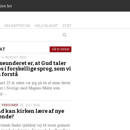
gten her
14.0:
15.0:
16.0:
OM BAPTIST.DK
HELE BLADET
STØT
at
AT
Gå til debat
T
5. AUGUST 2026
seunderet er, at Gud taler
st
os i forskellige sprog, som vi
6
 forstå
nart 25 år siden var jeg på én af mine første
ter i Sverige med Magnus Malm som
L
lig…
æ
s
,
PERSONER
25. JULI 2026
m
d kan kirken lære af nye
e
ende?
6
r
e
roende finder sjældent vej til troen gennem