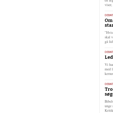
én af
viser
9.
DEBA
Oms
juli
sta
202
”Hvis
skal 
gå li
10.
DEBA
Led
juni
202
Vi har
med lå
kerne
2.
DEBAT
Tro
juni
søg
202
Bibel
unge 
Kriti