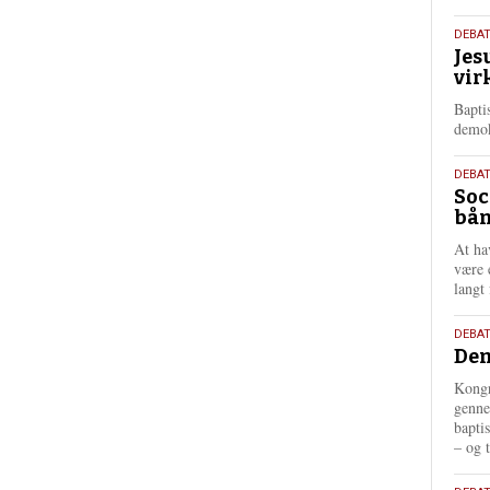
18.
DEBA
Jes
maj
vir
202
Bapti
demok
18.
DEBA
Soc
maj
bån
202
At ha
være 
langt 
18.
DEBAT
Dem
maj
202
Kongr
genne
bapti
– og t