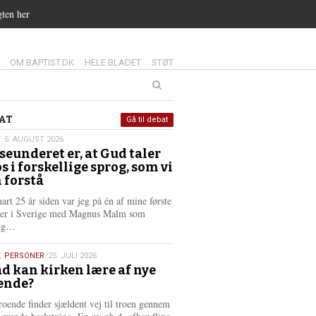
gten her
14.0:
15.0:
16.0:
OM BAPTIST.DK
HELE BLADET
STØT
at
AT
Gå til debat
T
5. AUGUST 2026
seunderet er, at Gud taler
st
os i forskellige sprog, som vi
6
 forstå
nart 25 år siden var jeg på én af mine første
ter i Sverige med Magnus Malm som
L
lig…
æ
s
,
PERSONER
25. JULI 2026
m
d kan kirken lære af nye
e
ende?
6
r
e
roende finder sjældent vej til troen gennem