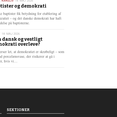
,
KIRKELIV
18. MAJ 2026
tister og demokrati
6
e baptister fik betydning for etablering af
ratiet – og det danske demokrati har haft
delse på baptisterne.
T
18. MAJ 2026
 dansk og vestligt
okrati overleve?
6
erser let, at demokratiet er skrøbeligt – som
d porcelænsvase, der risikerer at gå i
L
er, hvis vi…
æ
s
m
e
r
e
SEKTIONER