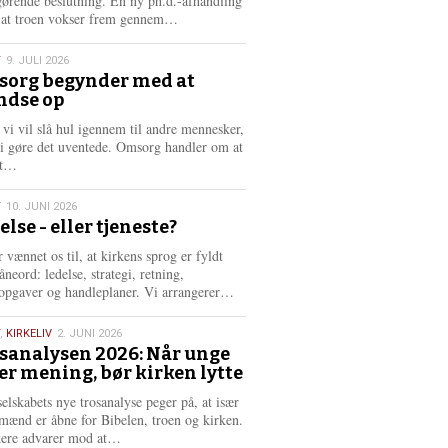
gørende beslutning. En ny ph.d.-afhandling
L
, at troen vokser frem gennem…
æ
s
T
9. JULI 2026
m
org begynder med at
e
ndse op
6
r
e
 vi vil slå hul igennem til andre mennesker,
vi gøre det uventede. Omsorg handler om at
L
dt…
æ
s
T
10. JUNI 2026
m
else - eller tjeneste?
e
6
r
 vænnet os til, at kirkens sprog er fyldt
e
neord: ledelse, strategi, retning,
L
opgaver og handleplaner. Vi arrangerer…
æ
s
,
KIRKELIV
2. JUNI 2026
m
sanalysen 2026: Når unge
e
er mening, bør kirken lytte
6
r
e
selskabets nye trosanalyse peger på, at især
mænd er åbne for Bibelen, troen og kirken.
L
kere advarer mod at…