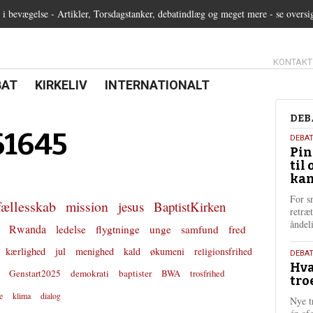
 bevægelse - Artikler, Torsdagstanker, debatindlæg og meget mere - se oversi
13.0:
KONTAKT
0:
21.0:
22.0:
BAT
KIRKELIV
INTERNATIONALT
Deb
DEB
61645
5.
DEBA
Pin
augu
til 
202
kan
For s
fællesskab
mission
jesus
BaptistKirken
retræ
ånde
Rwanda
ledelse
flygtninge
unge
samfund
fred
kærlighed
jul
menighed
kald
økumeni
religionsfrihed
25.
DEBAT
Hva
juli
Genstart2025
demokrati
baptister
BWA
trosfrihed
tro
202
e
klima
dialog
Nye t