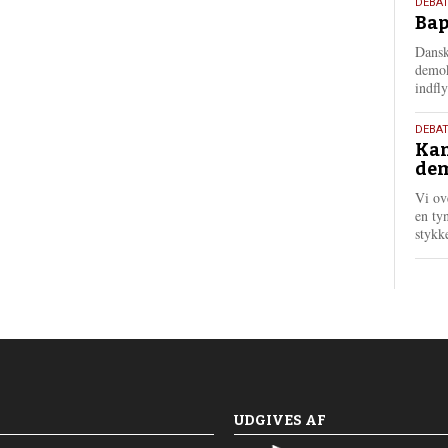
18.
DEBAT
Bap
maj
202
Dansk
demok
indfly
18.
DEBA
Kan
maj
dem
202
Vi ov
en tyn
stykk
UDGIVES AF