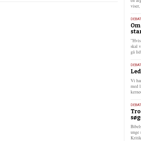
én af
viser
9.
DEBA
Oms
juli
sta
202
”Hvis
skal 
gå li
10.
DEBA
Led
juni
202
Vi har
med lå
kerne
2.
DEBAT
Tro
juni
søg
202
Bibel
unge 
Kriti