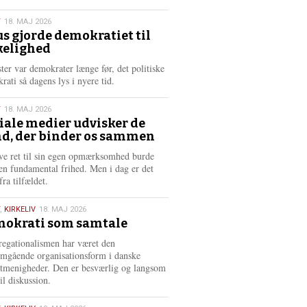
æ
s
T
18. MAJ 2026
m
us gjorde demokratiet til
e
kelighed
6
r
e
ster var demokrater længe før, det politiske
rati så dagens lys i nyere tid.
T
18. MAJ 2026
iale medier udvisker de
d, der binder os sammen
6
ve ret til sin egen opmærksomhed burde
en fundamental frihed. Men i dag er det
fra tilfældet.
,
KIRKELIV
18. MAJ 2026
okrati som samtale
6
egationalismen har været den
mgående organisationsform i danske
stmenigheder. Den er besværlig og langsom
il diskussion.